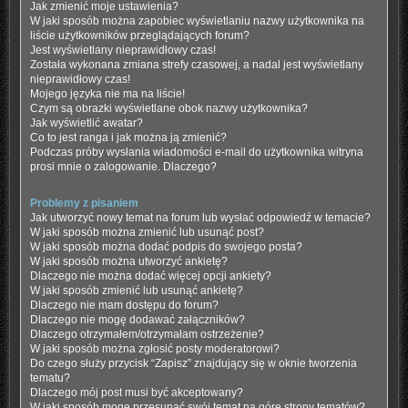
Jak zmienić moje ustawienia?
W jaki sposób można zapobiec wyświetlaniu nazwy użytkownika na
liście użytkowników przeglądających forum?
Jest wyświetlany nieprawidłowy czas!
Została wykonana zmiana strefy czasowej, a nadal jest wyświetlany
nieprawidłowy czas!
Mojego języka nie ma na liście!
Czym są obrazki wyświetlane obok nazwy użytkownika?
Jak wyświetlić awatar?
Co to jest ranga i jak można ją zmienić?
Podczas próby wysłania wiadomości e-mail do użytkownika witryna
prosi mnie o zalogowanie. Dlaczego?
Problemy z pisaniem
Jak utworzyć nowy temat na forum lub wysłać odpowiedź w temacie?
W jaki sposób można zmienić lub usunąć post?
W jaki sposób można dodać podpis do swojego posta?
W jaki sposób można utworzyć ankietę?
Dlaczego nie można dodać więcej opcji ankiety?
W jaki sposób zmienić lub usunąć ankietę?
Dlaczego nie mam dostępu do forum?
Dlaczego nie mogę dodawać załączników?
Dlaczego otrzymałem/otrzymałam ostrzeżenie?
W jaki sposób można zgłosić posty moderatorowi?
Do czego służy przycisk “Zapisz” znajdujący się w oknie tworzenia
tematu?
Dlaczego mój post musi być akceptowany?
W jaki sposób mogę przesunąć swój temat na górę strony tematów?