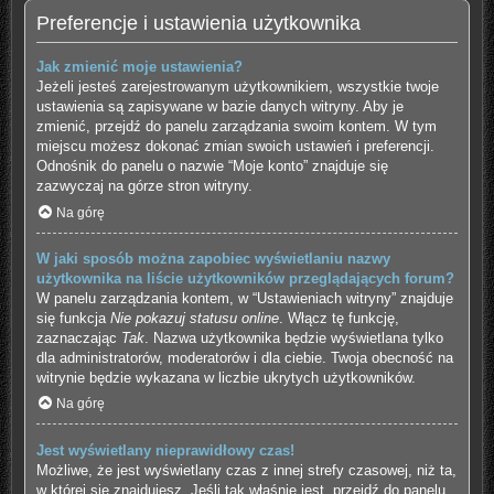
Preferencje i ustawienia użytkownika
Jak zmienić moje ustawienia?
Jeżeli jesteś zarejestrowanym użytkownikiem, wszystkie twoje
ustawienia są zapisywane w bazie danych witryny. Aby je
zmienić, przejdź do panelu zarządzania swoim kontem. W tym
miejscu możesz dokonać zmian swoich ustawień i preferencji.
Odnośnik do panelu o nazwie “Moje konto” znajduje się
zazwyczaj na górze stron witryny.
Na górę
W jaki sposób można zapobiec wyświetlaniu nazwy
użytkownika na liście użytkowników przeglądających forum?
W panelu zarządzania kontem, w “Ustawieniach witryny” znajduje
się funkcja
Nie pokazuj statusu online
. Włącz tę funkcję,
zaznaczając
Tak
. Nazwa użytkownika będzie wyświetlana tylko
dla administratorów, moderatorów i dla ciebie. Twoja obecność na
witrynie będzie wykazana w liczbie ukrytych użytkowników.
Na górę
Jest wyświetlany nieprawidłowy czas!
Możliwe, że jest wyświetlany czas z innej strefy czasowej, niż ta,
w której się znajdujesz. Jeśli tak właśnie jest, przejdź do panelu