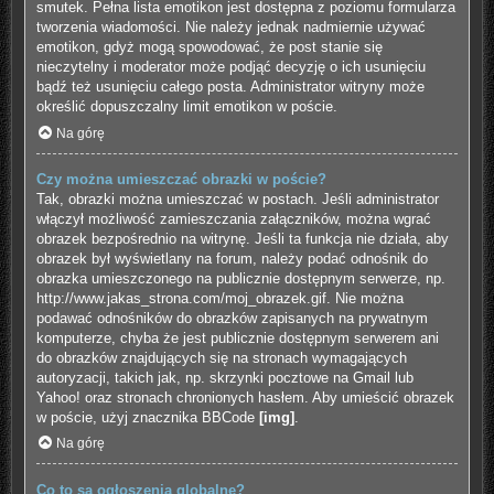
smutek. Pełna lista emotikon jest dostępna z poziomu formularza
tworzenia wiadomości. Nie należy jednak nadmiernie używać
emotikon, gdyż mogą spowodować, że post stanie się
nieczytelny i moderator może podjąć decyzję o ich usunięciu
bądź też usunięciu całego posta. Administrator witryny może
określić dopuszczalny limit emotikon w poście.
Na górę
Czy można umieszczać obrazki w poście?
Tak, obrazki można umieszczać w postach. Jeśli administrator
włączył możliwość zamieszczania załączników, można wgrać
obrazek bezpośrednio na witrynę. Jeśli ta funkcja nie działa, aby
obrazek był wyświetlany na forum, należy podać odnośnik do
obrazka umieszczonego na publicznie dostępnym serwerze, np.
http://www.jakas_strona.com/moj_obrazek.gif. Nie można
podawać odnośników do obrazków zapisanych na prywatnym
komputerze, chyba że jest publicznie dostępnym serwerem ani
do obrazków znajdujących się na stronach wymagających
autoryzacji, takich jak, np. skrzynki pocztowe na Gmail lub
Yahoo! oraz stronach chronionych hasłem. Aby umieścić obrazek
w poście, użyj znacznika BBCode
[img]
.
Na górę
Co to są ogłoszenia globalne?