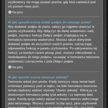
użytkownicy nie mogą usuwać postów, gdy ktoś zamieścił pod
ich postem nowy post.
Na górę
W jaki sposób można dodać podpis do swojego posta?
Aby dodawać podpis do posta, należy go najpierw utworzyć w
panelu użytkownika. Aby dołączyć do danej wiadomości swój
podpis, zaznacz funkcję
Dołącz podpis
znajdującą się w
formularzu tworzenia wiadomości. Możesz także domyślnie
dodawać podpis do wszystkich swoich postów, zaznaczając
odpowiednią funkcję w panelu użytkownika. Po uaktywnieniu tej
funkcji, za każdym razem pisząc post, możesz zdecydować o
niedodawaniu do niego podpisu, usuwając w formularzu tworzenia
wiadomości zaznaczenie z pola
Dołącz podpis
.
Na górę
W jaki sposób można utworzyć ankietę?
Tworzenie ankiet jest proste. Kiedy tworzysz nowy temat bądź
zmieniasz pierwszy post w wątku, na dole formularza tworzenia
tematu będziesz widzieć etykietę “Utwórz ankietę”. Kliknij ją i w
otworzonym formularzu podaj tytuł ankiety i co najmniej dwie
opcje. Każdą opcję należy wpisać w nowym wierszu widocznego
pola tekstowego. Możesz określić liczbę opcji, jakie użytkownik
może wybrać, wyznaczyć czas trwania ankiety (0 – bez limitu