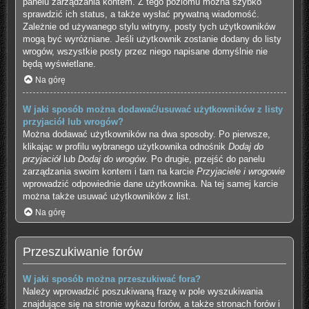
panelu zarządzania kontem. Z tego poziomu można szybko
sprawdzić ich status, a także wysłać prywatną wiadomość.
Zależnie od używanego stylu witryny, posty tych użytkowników
mogą być wyróżniane. Jeśli użytkownik zostanie dodany do listy
wrogów, wszystkie posty przez niego napisane domyślnie nie
będą wyświetlane.
Na górę
W jaki sposób można dodawać/usuwać użytkowników z listy
przyjaciół lub wrogów?
Można dodawać użytkowników na dwa sposoby. Po pierwsze,
klikając w profilu wybranego użytkownika odnośnik
Dodaj do
przyjaciół
lub
Dodaj do wrogów
. Po drugie, przejść do panelu
zarządzania swoim kontem i tam na karcie
Przyjaciele i wrogowie
wprowadzić odpowiednie dane użytkownika. Na tej samej karcie
można także usuwać użytkowników z list.
Na górę
Przeszukiwanie forów
W jaki sposób można przeszukiwać fora?
Należy wprowadzić poszukiwaną frazę w pole wyszukiwania
znajdujące się na stronie wykazu forów, a także stronach forów i