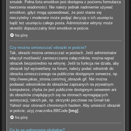
smutek. Pełna lista emotikon jest dostępna z poziomu formularza
tworzenia wiadomości. Nie należy jednak nadmiernie używać
emotikon, gdyż mogą spowodować, że post stanie się
nieczytelny i moderator może podjąć decyzję o ich usunięciu
bądź też usunięciu całego posta. Administrator witryny może
określić dopuszczalny limit emotikon w poście.
Na górę
Czy można umieszczać obrazki w poście?
Tak, obrazki można umieszczać w postach. Jeśli administrator
włączył możliwość zamieszczania załączników, można wgrać
obrazek bezpośrednio na witrynę. Jeśli ta funkcja nie działa, aby
obrazek był wyświetlany na forum, należy podać odnośnik do
obrazka umieszczonego na publicznie dostępnym serwerze, np.
http://www.jakas_strona.com/moj_obrazek.gif. Nie można
podawać odnośników do obrazków zapisanych na prywatnym
komputerze, chyba że jest publicznie dostępnym serwerem ani
do obrazków znajdujących się na stronach wymagających
autoryzacji, takich jak, np. skrzynki pocztowe na Gmail lub
Yahoo! oraz stronach chronionych hasłem. Aby umieścić obrazek
w poście, użyj znacznika BBCode
[img]
.
Na górę
Co to są ogłoszenia globalne?