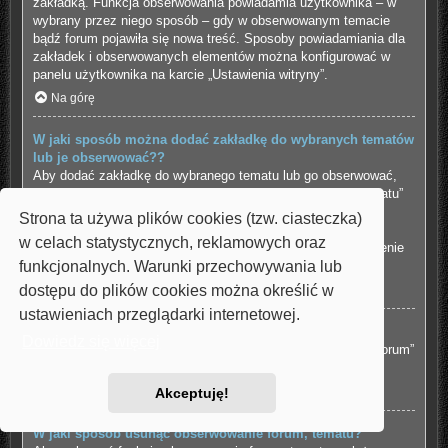
zakładką. Funkcja obserwowania powiadamia użytkownika – w
wybrany przez niego sposób – gdy w obserwowanym temacie
bądź forum pojawiła się nowa treść. Sposoby powiadamiania dla
zakładek i obserwowanych elementów można konfigurować w
panelu użytkownika na karcie „Ustawienia witryny”.
Na górę
W jaki sposób można dodać zakładkę do wybranych tematów
lub je obserwować??
Aby dodać zakładkę do wybranego tematu lub go obserwować,
należy kliknąć odpowiedni odnośnik w menu “Narzędzia tematu”
znajdujące się na górze i na dole wątku.
Strona ta używa plików cookies (tzw. ciasteczka)
Udzielenie odpowiedzi w temacie, gdy jest aktywna funkcja
w celach statystycznych, reklamowych oraz
“Powiadamiaj o opublikowaniu odpowiedzi” spowoduje włączenie
funkcjonalnych. Warunki przechowywania lub
obserwowania tematu.
dostępu do plików cookies można określić w
Na górę
ustawieniach przeglądarki internetowej.
Jak obserwować wybrane forum?
Dowiedz się więcej
Aby obserwować wybrane forum, należy kliknąć „Obserwuj forum”
znajdujący się na dole strony.
Na górę
Akceptuję!
W jaki sposób usunąć obserwowanie forum, tematu?