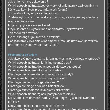
Jak zmienić moje ustawienia?
W jaki sposób można zapobiec wyświetlaniu nazwy użytkownika na
liście użytkowników przeglądających forum?
Jest wyświetlany nieprawidłowy czas!
Została wykonana zmiana strefy czasowej, a nadal jest wyświetlany
nieprawidłowy czas!
Mojego języka nie ma na liście!
Czym są obrazki wyświetlane obok nazwy użytkownika?
Jak wyświetlić awatar?
Co to jest ranga i jak można ją zmienić?
Podczas próby wysłania wiadomości e-mail do użytkownika witryna
prosi mnie o zalogowanie. Dlaczego?
Problemy z pisaniem
Jak utworzyć nowy temat na forum lub wysłać odpowiedź w temacie?
W jaki sposób można zmienić lub usunąć post?
W jaki sposób można dodać podpis do swojego posta?
W jaki sposób można utworzyć ankietę?
Dlaczego nie można dodać więcej opcji ankiety?
W jaki sposób zmienić lub usunąć ankietę?
Dlaczego nie mam dostępu do forum?
Dlaczego nie mogę dodawać załączników?
Dlaczego otrzymałem/otrzymałam ostrzeżenie?
W jaki sposób można zgłosić posty moderatorowi?
Do czego służy przycisk “Zapisz” znajdujący się w oknie tworzenia
tematu?
Dlaczego mój post musi być akceptowany?
W jaki sposób mogę przesunąć swój temat na górę strony tematów?