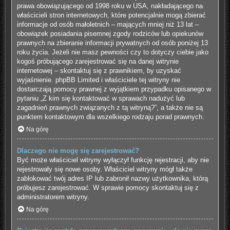
prawa obowiązującego od 1998 roku w USA, nakładającego na
właścicieli stron internetowych, które potencjalnie mogą zbierać
informacje od osób małoletnich – mających mniej niż 13 lat –
obowiązek posiadania pisemnej zgody rodziców lub opiekunów
prawnych na zbieranie informacji prywatnych od osób poniżej 13
roku życia. Jeżeli nie masz pewności czy to dotyczy ciebie jako
kogoś próbującego zarejestrować się na danej witrynie
internetowej – skontaktuj się z prawnikiem, by uzyskać
wyjaśnienie. phpBB Limited i właściciele tej witryny nie
dostarczają pomocy prawnej z wyjątkiem przypadku opisanego w
pytaniu „Z kim się kontaktować w sprawach nadużyć lub
zagadnień prawnych związanych z tą witryną?”, a także nie są
punktem kontaktowym dla wszelkiego rodzaju porad prawnych.
Na górę
Dlaczego nie mogę się zarejestrować?
Być może właściciel witryny wyłączył funkcję rejestracji, aby nie
rejestrowały się nowe osoby. Właściciel witryny mógł także
zablokować twój adres IP lub zabronił nazwy użytkownika, którą
próbujesz zarejestrować. W sprawie pomocy skontaktuj się z
administratorem witryny.
Na górę