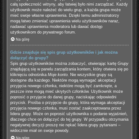
całą społeczność witryny, aby łatwiej było nimi zarządzać. Każdy
użytkownik może należeć do wielu grup, a każda grupa może
mieć swoje własne uprawnienia. Dzięki temu administratorzy
mogą łatwo zmieniać uprawnienia wielu użytkowników naraz,
nadawać uprawnienia moderatora lub dawać dostęp
użytkownikom do prywatnego forum.
Na górę
Gdzie znajduje się spis grup użytkowników i jak można
dołączyć do grupy?
Spis grup użytkowników można zobaczyć, otwierając kartę
Grupy
znajdującą się w panelu zarządzania kontem, który otwiera się po
kliknięciu odnośnika
Moje konto
. Nie wszystkie grupy są
dostępne dla każdego. Niektóre mogą wymagać akceptacji
przyjęcia nowego członka, niektóre mogą być zamknięte, a
jeszcze inne mogą mieć ukrytych członków. Użytkownik może
poprosić o przyjęcie do danej grupy, naciskając odpowiedni
przycisk. Prośba o przyjęcie do grupy, która wymaga akceptacji
przyjęcia nowego członka, musi zostać zaakceptowana przez
lidera grupy. Może on poprosić użytkownika o podanie wyjaśnień,
dlaczego chce on dołączyć do tej grupy. W przypadku otrzymania
negatywnej decyzji proszę nie nękać lidera grupy pytaniami –
widocznie miał on swoje powody.
Na górę