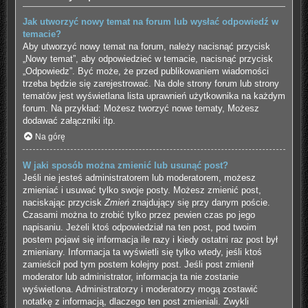
Jak utworzyć nowy temat na forum lub wysłać odpowiedź w
temacie?
Aby utworzyć nowy temat na forum, należy nacisnąć przycisk
„Nowy temat”, aby odpowiedzieć w temacie, nacisnąć przycisk
„Odpowiedz”. Być może, że przed publikowaniem wiadomości
trzeba będzie się zarejestrować. Na dole strony forum lub strony
tematów jest wyświetlana lista uprawnień użytkownika na każdym
forum. Na przykład: Możesz tworzyć nowe tematy, Możesz
dodawać załączniki itp.
Na górę
W jaki sposób można zmienić lub usunąć post?
Jeśli nie jesteś administratorem lub moderatorem, możesz
zmieniać i usuwać tylko swoje posty. Możesz zmienić post,
naciskając przycisk
Zmień
znajdujący się przy danym poście.
Czasami można to zrobić tylko przez pewien czas po jego
napisaniu. Jeżeli ktoś odpowiedział na ten post, pod twoim
postem pojawi się informacja ile razy i kiedy ostatni raz post był
zmieniany. Informacja ta wyświetli się tylko wtedy, jeśli ktoś
zamieścił pod tym postem kolejny post. Jeśli post zmienił
moderator lub administrator, informacja ta nie zostanie
wyświetlona. Administratorzy i moderatorzy mogą zostawić
notatkę z informacją, dlaczego ten post zmieniali. Zwykli