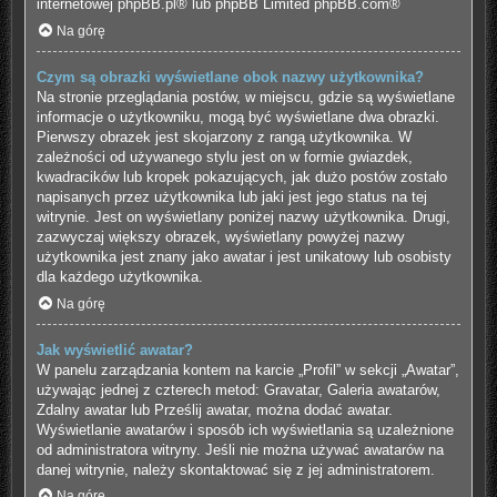
internetowej
phpBB.pl
® lub phpBB Limited
phpBB.com
®
Na górę
Czym są obrazki wyświetlane obok nazwy użytkownika?
Na stronie przeglądania postów, w miejscu, gdzie są wyświetlane
informacje o użytkowniku, mogą być wyświetlane dwa obrazki.
Pierwszy obrazek jest skojarzony z rangą użytkownika. W
zależności od używanego stylu jest on w formie gwiazdek,
kwadracików lub kropek pokazujących, jak dużo postów zostało
napisanych przez użytkownika lub jaki jest jego status na tej
witrynie. Jest on wyświetlany poniżej nazwy użytkownika. Drugi,
zazwyczaj większy obrazek, wyświetlany powyżej nazwy
użytkownika jest znany jako awatar i jest unikatowy lub osobisty
dla każdego użytkownika.
Na górę
Jak wyświetlić awatar?
W panelu zarządzania kontem na karcie „Profil” w sekcji „Awatar”,
używając jednej z czterech metod: Gravatar, Galeria awatarów,
Zdalny awatar lub Prześlij awatar, można dodać awatar.
Wyświetlanie awatarów i sposób ich wyświetlania są uzależnione
od administratora witryny. Jeśli nie można używać awatarów na
danej witrynie, należy skontaktować się z jej administratorem.
Na górę