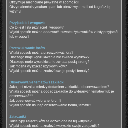
Otrzymuję niechciane prywatne wiadomości!
Otrzymałem/otrzymałam spam lub obraźliwy e-mail od kogoś z tej
witryny!
Przyjaciele i wrogowie
Co to jest lista przyjaciół i wrogów?
W jaki sposób można dodawać/usuwać użytkowników z listy przyjaciół
lub wrogów?
Przeszukiwanie forów
W jaki sposób można przeszukiwać fora?
Dlaczego moje wyszukiwanie nie zwraca wyników?
Dlaczego moje wyszukiwanie zwraca pustą stronę?!
Jak można wyszukać użytkowników?
W jaki sposób można znaleźć swoje posty i tematy?
Obserwowanie tematów i zakładki
Jaka jest różnica między dodaniem zakładki a obserwowaniem?
W jaki sposób można dodać zakładkę do wybranych tematów lub je
obserwować??
Jak obserwować wybrane forum?
W jaki sposób usunąć obserwowanie forum, tematu?
Załączniki
Jakie typy załączników są dozwolone na tej witrynie?
W jaki sposób można znaleźć wszystkie swoje załączniki?