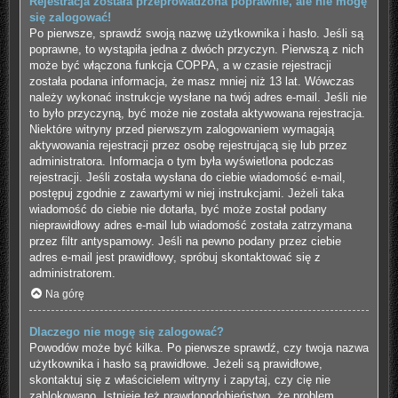
Rejestracja została przeprowadzona poprawnie, ale nie mogę
się zalogować!
Po pierwsze, sprawdź swoją nazwę użytkownika i hasło. Jeśli są
poprawne, to wystąpiła jedna z dwóch przyczyn. Pierwszą z nich
może być włączona funkcja COPPA, a w czasie rejestracji
została podana informacja, że masz mniej niż 13 lat. Wówczas
należy wykonać instrukcje wysłane na twój adres e-mail. Jeśli nie
to było przyczyną, być może nie została aktywowana rejestracja.
Niektóre witryny przed pierwszym zalogowaniem wymagają
aktywowania rejestracji przez osobę rejestrującą się lub przez
administratora. Informacja o tym była wyświetlona podczas
rejestracji. Jeśli została wysłana do ciebie wiadomość e-mail,
postępuj zgodnie z zawartymi w niej instrukcjami. Jeżeli taka
wiadomość do ciebie nie dotarła, być może został podany
nieprawidłowy adres e-mail lub wiadomość została zatrzymana
przez filtr antyspamowy. Jeśli na pewno podany przez ciebie
adres e-mail jest prawidłowy, spróbuj skontaktować się z
administratorem.
Na górę
Dlaczego nie mogę się zalogować?
Powodów może być kilka. Po pierwsze sprawdź, czy twoja nazwa
użytkownika i hasło są prawidłowe. Jeżeli są prawidłowe,
skontaktuj się z właścicielem witryny i zapytaj, czy cię nie
zablokowano. Istnieje też prawdopodobieństwo, że problem