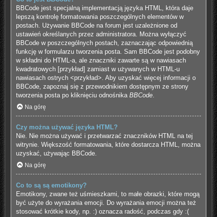
BBCode jest specjalną implementacją języka HTML, która daje
lepszą kontrolę formatowania poszczególnych elementów w
postach. Używanie BBCode na forum jest uzależnione od
ustawień określanych przez administratora. Można wyłączyć
BBCode w poszczególnych postach, zaznaczając odpowiednią
funkcję w formularzu tworzenia posta. Sam BBCode jest podobny
w składni do HTML-a, ale znaczniki zawarte są w nawiasach
kwadratowych [przykład] zamiast w używanych w HTML-u
nawiasach ostrych <przykład>. Aby uzyskać więcej informacji o
BBCode, zapoznaj się z przewodnikiem dostępnym ze strony
tworzenia posta po kliknięciu odnośnika
BBCode
.
Na górę
Czy można używać języka HTML?
Nie. Nie można używać i przetwarzać znaczników HTML na tej
witrynie. Większość formatowania, które dostarcza HTML, można
uzyskać, używając BBCode.
Na górę
Co to są są emotikony?
Emotikony, zwane też uśmieszkami, to małe obrazki, które mogą
być użyte do wyrażania emocji. Do wyrażania emocji można też
stosować krótkie kody, np. :) oznacza radość, podczas gdy :(