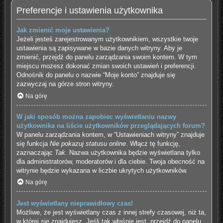
Preferencje i ustawienia użytkownika
Jak zmienić moje ustawienia?
Jeżeli jesteś zarejestrowanym użytkownikiem, wszystkie twoje
ustawienia są zapisywane w bazie danych witryny. Aby je
zmienić, przejdź do panelu zarządzania swoim kontem. W tym
miejscu możesz dokonać zmian swoich ustawień i preferencji.
Odnośnik do panelu o nazwie “Moje konto” znajduje się
zazwyczaj na górze stron witryny.
Na górę
W jaki sposób można zapobiec wyświetlaniu nazwy
użytkownika na liście użytkowników przeglądających forum?
W panelu zarządzania kontem, w “Ustawieniach witryny” znajduje
się funkcja
Nie pokazuj statusu online
. Włącz tę funkcję,
zaznaczając
Tak
. Nazwa użytkownika będzie wyświetlana tylko
dla administratorów, moderatorów i dla ciebie. Twoja obecność na
witrynie będzie wykazana w liczbie ukrytych użytkowników.
Na górę
Jest wyświetlany nieprawidłowy czas!
Możliwe, że jest wyświetlany czas z innej strefy czasowej, niż ta,
w której się znajdujesz. Jeśli tak właśnie jest, przejdź do panelu