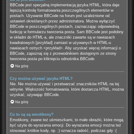
BBCode jest specjalną implementacją języka HTML, która daje
lepszą kontrolę formatowania poszczególnych elementów w
postach. Używanie BBCode na forum jest uzależnione od
ustawień określanych przez administratora. Można wyłączyć
BBCode w poszczególnych postach, zaznaczając odpowiednią
funkcję w formularzu tworzenia posta. Sam BBCode jest podobny
w składni do HTML-a, ale znaczniki zawarte są w nawiasach
kwadratowych [przykład] zamiast w używanych w HTML-u
nawiasach ostrych <przykład>. Aby uzyskać więcej informacji o
BBCode, zapoznaj się z przewodnikiem dostępnym ze strony
tworzenia posta po kliknięciu odnośnika
BBCode
.
Na górę
Czy można używać języka HTML?
Nie. Nie można używać i przetwarzać znaczników HTML na tej
witrynie. Większość formatowania, które dostarcza HTML, można
uzyskać, używając BBCode.
Na górę
Co to są są emotikony?
Emotikony, zwane też uśmieszkami, to małe obrazki, które mogą
być użyte do wyrażania emocji. Do wyrażania emocji można też
stosować krótkie kody, np. :) oznacza radość, podczas gdy :(