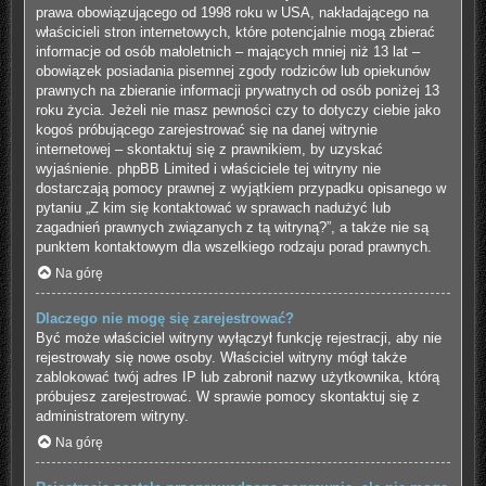
prawa obowiązującego od 1998 roku w USA, nakładającego na
właścicieli stron internetowych, które potencjalnie mogą zbierać
informacje od osób małoletnich – mających mniej niż 13 lat –
obowiązek posiadania pisemnej zgody rodziców lub opiekunów
prawnych na zbieranie informacji prywatnych od osób poniżej 13
roku życia. Jeżeli nie masz pewności czy to dotyczy ciebie jako
kogoś próbującego zarejestrować się na danej witrynie
internetowej – skontaktuj się z prawnikiem, by uzyskać
wyjaśnienie. phpBB Limited i właściciele tej witryny nie
dostarczają pomocy prawnej z wyjątkiem przypadku opisanego w
pytaniu „Z kim się kontaktować w sprawach nadużyć lub
zagadnień prawnych związanych z tą witryną?”, a także nie są
punktem kontaktowym dla wszelkiego rodzaju porad prawnych.
Na górę
Dlaczego nie mogę się zarejestrować?
Być może właściciel witryny wyłączył funkcję rejestracji, aby nie
rejestrowały się nowe osoby. Właściciel witryny mógł także
zablokować twój adres IP lub zabronił nazwy użytkownika, którą
próbujesz zarejestrować. W sprawie pomocy skontaktuj się z
administratorem witryny.
Na górę