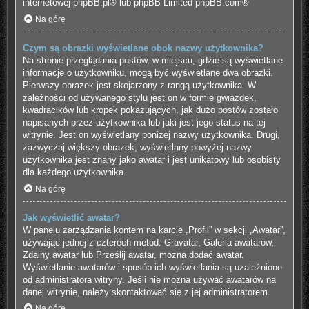
internetowej
phpBB.pl
® lub phpBB Limited
phpBB.com
®
Na górę
Czym są obrazki wyświetlane obok nazwy użytkownika?
Na stronie przeglądania postów, w miejscu, gdzie są wyświetlane
informacje o użytkowniku, mogą być wyświetlane dwa obrazki.
Pierwszy obrazek jest skojarzony z rangą użytkownika. W
zależności od używanego stylu jest on w formie gwiazdek,
kwadracików lub kropek pokazujących, jak dużo postów zostało
napisanych przez użytkownika lub jaki jest jego status na tej
witrynie. Jest on wyświetlany poniżej nazwy użytkownika. Drugi,
zazwyczaj większy obrazek, wyświetlany powyżej nazwy
użytkownika jest znany jako awatar i jest unikatowy lub osobisty
dla każdego użytkownika.
Na górę
Jak wyświetlić awatar?
W panelu zarządzania kontem na karcie „Profil” w sekcji „Awatar”,
używając jednej z czterech metod: Gravatar, Galeria awatarów,
Zdalny awatar lub Prześlij awatar, można dodać awatar.
Wyświetlanie awatarów i sposób ich wyświetlania są uzależnione
od administratora witryny. Jeśli nie można używać awatarów na
danej witrynie, należy skontaktować się z jej administratorem.
Na górę