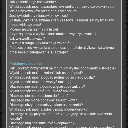
Jak zmienić moje ustawienia?
W jaki sposób można zapobiec wyświetlaniu nazwy użytkownika na
liście użytkowników przeglądających forum?
Jest wyświetlany nieprawidłowy czas!
Została wykonana zmiana strefy czasowej, a nadal jest wyświetlany
nieprawidłowy czas!
Mojego języka nie ma na liście!
Czym są obrazki wyświetlane obok nazwy użytkownika?
Jak wyświetlić awatar?
Co to jest ranga i jak można ją zmienić?
Podczas próby wysłania wiadomości e-mail do użytkownika witryna
prosi mnie o zalogowanie. Dlaczego?
Problemy z pisaniem
Jak utworzyć nowy temat na forum lub wysłać odpowiedź w temacie?
W jaki sposób można zmienić lub usunąć post?
W jaki sposób można dodać podpis do swojego posta?
W jaki sposób można utworzyć ankietę?
Dlaczego nie można dodać więcej opcji ankiety?
W jaki sposób zmienić lub usunąć ankietę?
Dlaczego nie mam dostępu do forum?
Dlaczego nie mogę dodawać załączników?
Dlaczego otrzymałem/otrzymałam ostrzeżenie?
W jaki sposób można zgłosić posty moderatorowi?
Do czego służy przycisk “Zapisz” znajdujący się w oknie tworzenia
tematu?
Dlaczego mój post musi być akceptowany?
W jaki sposób mogę przesunąć swój temat na górę strony tematów?