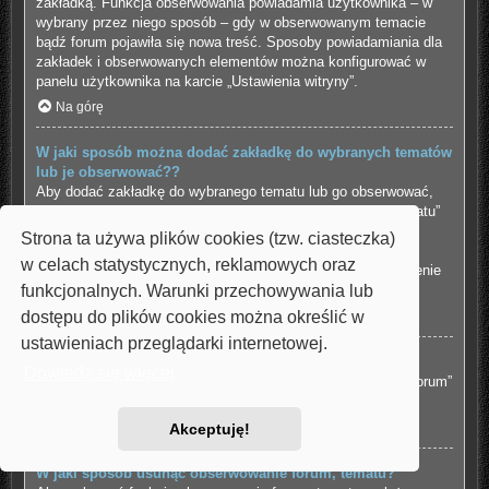
zakładką. Funkcja obserwowania powiadamia użytkownika – w
wybrany przez niego sposób – gdy w obserwowanym temacie
bądź forum pojawiła się nowa treść. Sposoby powiadamiania dla
zakładek i obserwowanych elementów można konfigurować w
panelu użytkownika na karcie „Ustawienia witryny”.
Na górę
W jaki sposób można dodać zakładkę do wybranych tematów
lub je obserwować??
Aby dodać zakładkę do wybranego tematu lub go obserwować,
należy kliknąć odpowiedni odnośnik w menu “Narzędzia tematu”
znajdujące się na górze i na dole wątku.
Strona ta używa plików cookies (tzw. ciasteczka)
Udzielenie odpowiedzi w temacie, gdy jest aktywna funkcja
w celach statystycznych, reklamowych oraz
“Powiadamiaj o opublikowaniu odpowiedzi” spowoduje włączenie
funkcjonalnych. Warunki przechowywania lub
obserwowania tematu.
dostępu do plików cookies można określić w
Na górę
ustawieniach przeglądarki internetowej.
Jak obserwować wybrane forum?
Dowiedz się więcej
Aby obserwować wybrane forum, należy kliknąć „Obserwuj forum”
znajdujący się na dole strony.
Na górę
Akceptuję!
W jaki sposób usunąć obserwowanie forum, tematu?