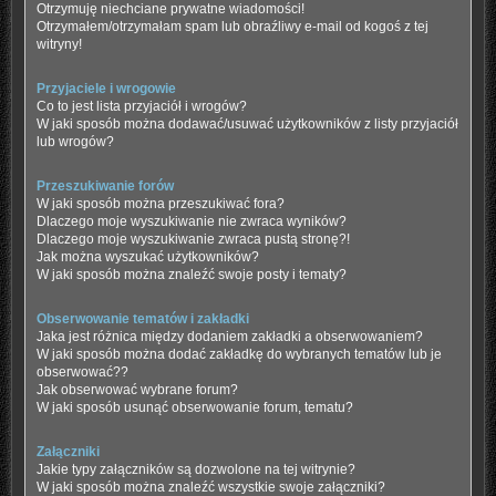
Otrzymuję niechciane prywatne wiadomości!
Otrzymałem/otrzymałam spam lub obraźliwy e-mail od kogoś z tej
witryny!
Przyjaciele i wrogowie
Co to jest lista przyjaciół i wrogów?
W jaki sposób można dodawać/usuwać użytkowników z listy przyjaciół
lub wrogów?
Przeszukiwanie forów
W jaki sposób można przeszukiwać fora?
Dlaczego moje wyszukiwanie nie zwraca wyników?
Dlaczego moje wyszukiwanie zwraca pustą stronę?!
Jak można wyszukać użytkowników?
W jaki sposób można znaleźć swoje posty i tematy?
Obserwowanie tematów i zakładki
Jaka jest różnica między dodaniem zakładki a obserwowaniem?
W jaki sposób można dodać zakładkę do wybranych tematów lub je
obserwować??
Jak obserwować wybrane forum?
W jaki sposób usunąć obserwowanie forum, tematu?
Załączniki
Jakie typy załączników są dozwolone na tej witrynie?
W jaki sposób można znaleźć wszystkie swoje załączniki?