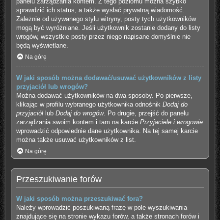
panelu zarządzania kontem. Z tego poziomu można szybko
sprawdzić ich status, a także wysłać prywatną wiadomość.
Zależnie od używanego stylu witryny, posty tych użytkowników
mogą być wyróżniane. Jeśli użytkownik zostanie dodany do listy
wrogów, wszystkie posty przez niego napisane domyślnie nie
będą wyświetlane.
Na górę
W jaki sposób można dodawać/usuwać użytkowników z listy
przyjaciół lub wrogów?
Można dodawać użytkowników na dwa sposoby. Po pierwsze,
klikając w profilu wybranego użytkownika odnośnik
Dodaj do
przyjaciół
lub
Dodaj do wrogów
. Po drugie, przejść do panelu
zarządzania swoim kontem i tam na karcie
Przyjaciele i wrogowie
wprowadzić odpowiednie dane użytkownika. Na tej samej karcie
można także usuwać użytkowników z list.
Na górę
Przeszukiwanie forów
W jaki sposób można przeszukiwać fora?
Należy wprowadzić poszukiwaną frazę w pole wyszukiwania
znajdujące się na stronie wykazu forów, a także stronach forów i