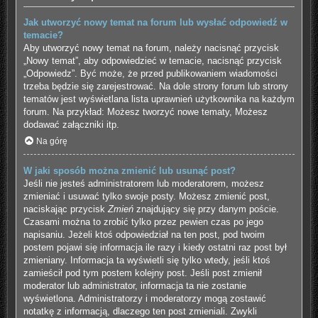
Jak utworzyć nowy temat na forum lub wysłać odpowiedź w
temacie?
Aby utworzyć nowy temat na forum, należy nacisnąć przycisk
„Nowy temat”, aby odpowiedzieć w temacie, nacisnąć przycisk
„Odpowiedz”. Być może, że przed publikowaniem wiadomości
trzeba będzie się zarejestrować. Na dole strony forum lub strony
tematów jest wyświetlana lista uprawnień użytkownika na każdym
forum. Na przykład: Możesz tworzyć nowe tematy, Możesz
dodawać załączniki itp.
Na górę
W jaki sposób można zmienić lub usunąć post?
Jeśli nie jesteś administratorem lub moderatorem, możesz
zmieniać i usuwać tylko swoje posty. Możesz zmienić post,
naciskając przycisk
Zmień
znajdujący się przy danym poście.
Czasami można to zrobić tylko przez pewien czas po jego
napisaniu. Jeżeli ktoś odpowiedział na ten post, pod twoim
postem pojawi się informacja ile razy i kiedy ostatni raz post był
zmieniany. Informacja ta wyświetli się tylko wtedy, jeśli ktoś
zamieścił pod tym postem kolejny post. Jeśli post zmienił
moderator lub administrator, informacja ta nie zostanie
wyświetlona. Administratorzy i moderatorzy mogą zostawić
notatkę z informacją, dlaczego ten post zmieniali. Zwykli