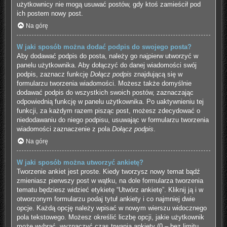
użytkownicy nie mogą usuwać postów, gdy ktoś zamieścił pod
ich postem nowy post.
Na górę
W jaki sposób można dodać podpis do swojego posta?
Aby dodawać podpis do posta, należy go najpierw utworzyć w
panelu użytkownika. Aby dołączyć do danej wiadomości swój
podpis, zaznacz funkcję
Dołącz podpis
znajdującą się w
formularzu tworzenia wiadomości. Możesz także domyślnie
dodawać podpis do wszystkich swoich postów, zaznaczając
odpowiednią funkcję w panelu użytkownika. Po uaktywnieniu tej
funkcji, za każdym razem pisząc post, możesz zdecydować o
niedodawaniu do niego podpisu, usuwając w formularzu tworzenia
wiadomości zaznaczenie z pola
Dołącz podpis
.
Na górę
W jaki sposób można utworzyć ankietę?
Tworzenie ankiet jest proste. Kiedy tworzysz nowy temat bądź
zmieniasz pierwszy post w wątku, na dole formularza tworzenia
tematu będziesz widzieć etykietę “Utwórz ankietę”. Kliknij ją i w
otworzonym formularzu podaj tytuł ankiety i co najmniej dwie
opcje. Każdą opcję należy wpisać w nowym wierszu widocznego
pola tekstowego. Możesz określić liczbę opcji, jakie użytkownik
może wybrać, wyznaczyć czas trwania ankiety (0 – bez limitu