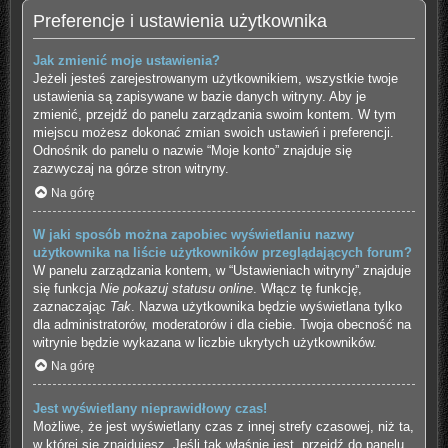
Preferencje i ustawienia użytkownika
Jak zmienić moje ustawienia?
Jeżeli jesteś zarejestrowanym użytkownikiem, wszystkie twoje
ustawienia są zapisywane w bazie danych witryny. Aby je
zmienić, przejdź do panelu zarządzania swoim kontem. W tym
miejscu możesz dokonać zmian swoich ustawień i preferencji.
Odnośnik do panelu o nazwie “Moje konto” znajduje się
zazwyczaj na górze stron witryny.
Na górę
W jaki sposób można zapobiec wyświetlaniu nazwy
użytkownika na liście użytkowników przeglądających forum?
W panelu zarządzania kontem, w “Ustawieniach witryny” znajduje
się funkcja
Nie pokazuj statusu online
. Włącz tę funkcję,
zaznaczając
Tak
. Nazwa użytkownika będzie wyświetlana tylko
dla administratorów, moderatorów i dla ciebie. Twoja obecność na
witrynie będzie wykazana w liczbie ukrytych użytkowników.
Na górę
Jest wyświetlany nieprawidłowy czas!
Możliwe, że jest wyświetlany czas z innej strefy czasowej, niż ta,
w której się znajdujesz. Jeśli tak właśnie jest, przejdź do panelu