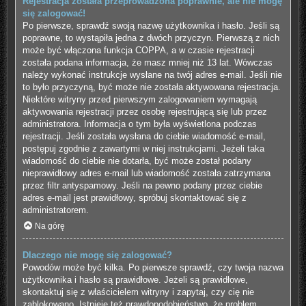
Rejestracja została przeprowadzona poprawnie, ale nie mogę
się zalogować!
Po pierwsze, sprawdź swoją nazwę użytkownika i hasło. Jeśli są
poprawne, to wystąpiła jedna z dwóch przyczyn. Pierwszą z nich
może być włączona funkcja COPPA, a w czasie rejestracji
została podana informacja, że masz mniej niż 13 lat. Wówczas
należy wykonać instrukcje wysłane na twój adres e-mail. Jeśli nie
to było przyczyną, być może nie została aktywowana rejestracja.
Niektóre witryny przed pierwszym zalogowaniem wymagają
aktywowania rejestracji przez osobę rejestrującą się lub przez
administratora. Informacja o tym była wyświetlona podczas
rejestracji. Jeśli została wysłana do ciebie wiadomość e-mail,
postępuj zgodnie z zawartymi w niej instrukcjami. Jeżeli taka
wiadomość do ciebie nie dotarła, być może został podany
nieprawidłowy adres e-mail lub wiadomość została zatrzymana
przez filtr antyspamowy. Jeśli na pewno podany przez ciebie
adres e-mail jest prawidłowy, spróbuj skontaktować się z
administratorem.
Na górę
Dlaczego nie mogę się zalogować?
Powodów może być kilka. Po pierwsze sprawdź, czy twoja nazwa
użytkownika i hasło są prawidłowe. Jeżeli są prawidłowe,
skontaktuj się z właścicielem witryny i zapytaj, czy cię nie
zablokowano. Istnieje też prawdopodobieństwo, że problem