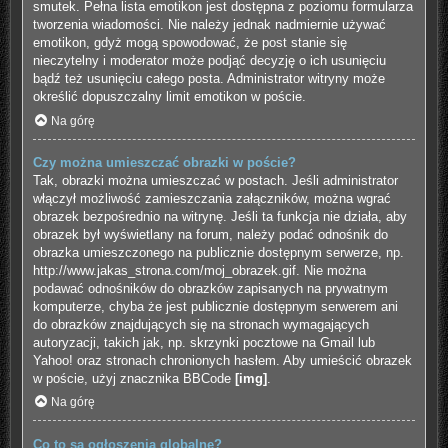
smutek. Pełna lista emotikon jest dostępna z poziomu formularza
tworzenia wiadomości. Nie należy jednak nadmiernie używać
emotikon, gdyż mogą spowodować, że post stanie się
nieczytelny i moderator może podjąć decyzję o ich usunięciu
bądź też usunięciu całego posta. Administrator witryny może
określić dopuszczalny limit emotikon w poście.
Na górę
Czy można umieszczać obrazki w poście?
Tak, obrazki można umieszczać w postach. Jeśli administrator
włączył możliwość zamieszczania załączników, można wgrać
obrazek bezpośrednio na witrynę. Jeśli ta funkcja nie działa, aby
obrazek był wyświetlany na forum, należy podać odnośnik do
obrazka umieszczonego na publicznie dostępnym serwerze, np.
http://www.jakas_strona.com/moj_obrazek.gif. Nie można
podawać odnośników do obrazków zapisanych na prywatnym
komputerze, chyba że jest publicznie dostępnym serwerem ani
do obrazków znajdujących się na stronach wymagających
autoryzacji, takich jak, np. skrzynki pocztowe na Gmail lub
Yahoo! oraz stronach chronionych hasłem. Aby umieścić obrazek
w poście, użyj znacznika BBCode
[img]
.
Na górę
Co to są ogłoszenia globalne?