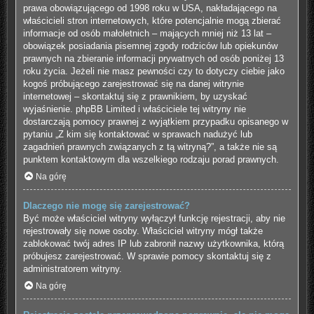
prawa obowiązującego od 1998 roku w USA, nakładającego na
właścicieli stron internetowych, które potencjalnie mogą zbierać
informacje od osób małoletnich – mających mniej niż 13 lat –
obowiązek posiadania pisemnej zgody rodziców lub opiekunów
prawnych na zbieranie informacji prywatnych od osób poniżej 13
roku życia. Jeżeli nie masz pewności czy to dotyczy ciebie jako
kogoś próbującego zarejestrować się na danej witrynie
internetowej – skontaktuj się z prawnikiem, by uzyskać
wyjaśnienie. phpBB Limited i właściciele tej witryny nie
dostarczają pomocy prawnej z wyjątkiem przypadku opisanego w
pytaniu „Z kim się kontaktować w sprawach nadużyć lub
zagadnień prawnych związanych z tą witryną?”, a także nie są
punktem kontaktowym dla wszelkiego rodzaju porad prawnych.
Na górę
Dlaczego nie mogę się zarejestrować?
Być może właściciel witryny wyłączył funkcję rejestracji, aby nie
rejestrowały się nowe osoby. Właściciel witryny mógł także
zablokować twój adres IP lub zabronił nazwy użytkownika, którą
próbujesz zarejestrować. W sprawie pomocy skontaktuj się z
administratorem witryny.
Na górę