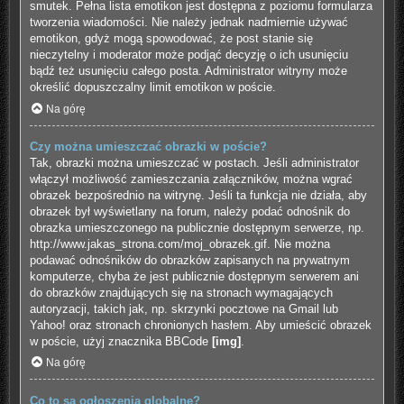
smutek. Pełna lista emotikon jest dostępna z poziomu formularza
tworzenia wiadomości. Nie należy jednak nadmiernie używać
emotikon, gdyż mogą spowodować, że post stanie się
nieczytelny i moderator może podjąć decyzję o ich usunięciu
bądź też usunięciu całego posta. Administrator witryny może
określić dopuszczalny limit emotikon w poście.
Na górę
Czy można umieszczać obrazki w poście?
Tak, obrazki można umieszczać w postach. Jeśli administrator
włączył możliwość zamieszczania załączników, można wgrać
obrazek bezpośrednio na witrynę. Jeśli ta funkcja nie działa, aby
obrazek był wyświetlany na forum, należy podać odnośnik do
obrazka umieszczonego na publicznie dostępnym serwerze, np.
http://www.jakas_strona.com/moj_obrazek.gif. Nie można
podawać odnośników do obrazków zapisanych na prywatnym
komputerze, chyba że jest publicznie dostępnym serwerem ani
do obrazków znajdujących się na stronach wymagających
autoryzacji, takich jak, np. skrzynki pocztowe na Gmail lub
Yahoo! oraz stronach chronionych hasłem. Aby umieścić obrazek
w poście, użyj znacznika BBCode
[img]
.
Na górę
Co to są ogłoszenia globalne?