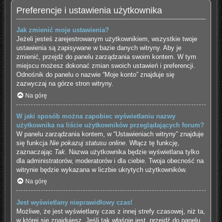
Preferencje i ustawienia użytkownika
Jak zmienić moje ustawienia?
Jeżeli jesteś zarejestrowanym użytkownikiem, wszystkie twoje
ustawienia są zapisywane w bazie danych witryny. Aby je
zmienić, przejdź do panelu zarządzania swoim kontem. W tym
miejscu możesz dokonać zmian swoich ustawień i preferencji.
Odnośnik do panelu o nazwie “Moje konto” znajduje się
zazwyczaj na górze stron witryny.
Na górę
W jaki sposób można zapobiec wyświetlaniu nazwy
użytkownika na liście użytkowników przeglądających forum?
W panelu zarządzania kontem, w “Ustawieniach witryny” znajduje
się funkcja
Nie pokazuj statusu online
. Włącz tę funkcję,
zaznaczając
Tak
. Nazwa użytkownika będzie wyświetlana tylko
dla administratorów, moderatorów i dla ciebie. Twoja obecność na
witrynie będzie wykazana w liczbie ukrytych użytkowników.
Na górę
Jest wyświetlany nieprawidłowy czas!
Możliwe, że jest wyświetlany czas z innej strefy czasowej, niż ta,
w której się znajdujesz. Jeśli tak właśnie jest, przejdź do panelu