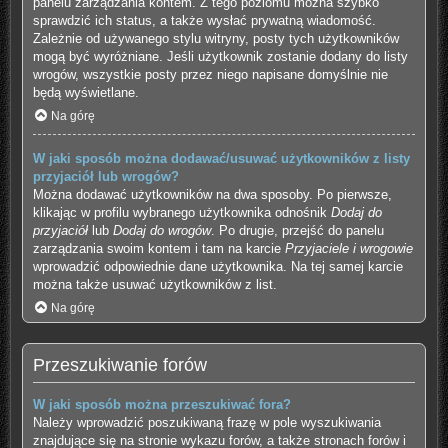
panelu zarządzania kontem. Z tego poziomu można szybko
sprawdzić ich status, a także wysłać prywatną wiadomość.
Zależnie od używanego stylu witryny, posty tych użytkowników
mogą być wyróżniane. Jeśli użytkownik zostanie dodany do listy
wrogów, wszystkie posty przez niego napisane domyślnie nie
będą wyświetlane.
Na górę
W jaki sposób można dodawać/usuwać użytkowników z listy
przyjaciół lub wrogów?
Można dodawać użytkowników na dwa sposoby. Po pierwsze,
klikając w profilu wybranego użytkownika odnośnik
Dodaj do
przyjaciół
lub
Dodaj do wrogów
. Po drugie, przejść do panelu
zarządzania swoim kontem i tam na karcie
Przyjaciele i wrogowie
wprowadzić odpowiednie dane użytkownika. Na tej samej karcie
można także usuwać użytkowników z list.
Na górę
Przeszukiwanie forów
W jaki sposób można przeszukiwać fora?
Należy wprowadzić poszukiwaną frazę w pole wyszukiwania
znajdujące się na stronie wykazu forów, a także stronach forów i