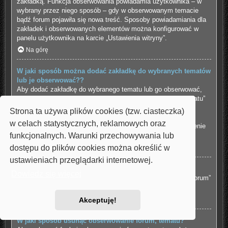
zakładką. Funkcja obserwowania powiadamia użytkownika – w
wybrany przez niego sposób – gdy w obserwowanym temacie
bądź forum pojawiła się nowa treść. Sposoby powiadamiania dla
zakładek i obserwowanych elementów można konfigurować w
panelu użytkownika na karcie „Ustawienia witryny”.
Na górę
W jaki sposób można dodać zakładkę do wybranych tematów
lub je obserwować??
Aby dodać zakładkę do wybranego tematu lub go obserwować,
należy kliknąć odpowiedni odnośnik w menu “Narzędzia tematu”
znajdujące się na górze i na dole wątku.
Strona ta używa plików cookies (tzw. ciasteczka)
Udzielenie odpowiedzi w temacie, gdy jest aktywna funkcja
w celach statystycznych, reklamowych oraz
“Powiadamiaj o opublikowaniu odpowiedzi” spowoduje włączenie
funkcjonalnych. Warunki przechowywania lub
obserwowania tematu.
dostępu do plików cookies można określić w
Na górę
ustawieniach przeglądarki internetowej.
Jak obserwować wybrane forum?
Dowiedz się więcej
Aby obserwować wybrane forum, należy kliknąć „Obserwuj forum”
znajdujący się na dole strony.
Na górę
Akceptuję!
W jaki sposób usunąć obserwowanie forum, tematu?