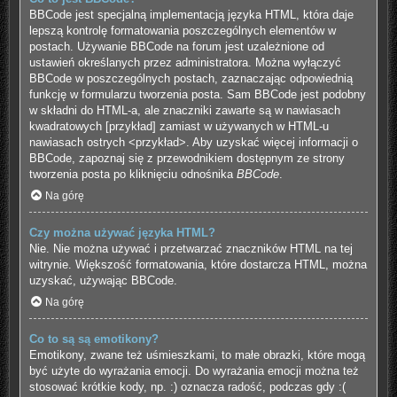
BBCode jest specjalną implementacją języka HTML, która daje
lepszą kontrolę formatowania poszczególnych elementów w
postach. Używanie BBCode na forum jest uzależnione od
ustawień określanych przez administratora. Można wyłączyć
BBCode w poszczególnych postach, zaznaczając odpowiednią
funkcję w formularzu tworzenia posta. Sam BBCode jest podobny
w składni do HTML-a, ale znaczniki zawarte są w nawiasach
kwadratowych [przykład] zamiast w używanych w HTML-u
nawiasach ostrych <przykład>. Aby uzyskać więcej informacji o
BBCode, zapoznaj się z przewodnikiem dostępnym ze strony
tworzenia posta po kliknięciu odnośnika
BBCode
.
Na górę
Czy można używać języka HTML?
Nie. Nie można używać i przetwarzać znaczników HTML na tej
witrynie. Większość formatowania, które dostarcza HTML, można
uzyskać, używając BBCode.
Na górę
Co to są są emotikony?
Emotikony, zwane też uśmieszkami, to małe obrazki, które mogą
być użyte do wyrażania emocji. Do wyrażania emocji można też
stosować krótkie kody, np. :) oznacza radość, podczas gdy :(