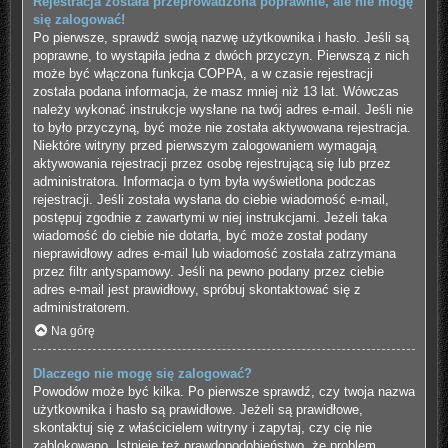
Rejestracja została przeprowadzona poprawnie, ale nie mogę
się zalogować!
Po pierwsze, sprawdź swoją nazwę użytkownika i hasło. Jeśli są
poprawne, to wystąpiła jedna z dwóch przyczyn. Pierwszą z nich
może być włączona funkcja COPPA, a w czasie rejestracji
została podana informacja, że masz mniej niż 13 lat. Wówczas
należy wykonać instrukcje wysłane na twój adres e-mail. Jeśli nie
to było przyczyną, być może nie została aktywowana rejestracja.
Niektóre witryny przed pierwszym zalogowaniem wymagają
aktywowania rejestracji przez osobę rejestrującą się lub przez
administratora. Informacja o tym była wyświetlona podczas
rejestracji. Jeśli została wysłana do ciebie wiadomość e-mail,
postępuj zgodnie z zawartymi w niej instrukcjami. Jeżeli taka
wiadomość do ciebie nie dotarła, być może został podany
nieprawidłowy adres e-mail lub wiadomość została zatrzymana
przez filtr antyspamowy. Jeśli na pewno podany przez ciebie
adres e-mail jest prawidłowy, spróbuj skontaktować się z
administratorem.
Na górę
Dlaczego nie mogę się zalogować?
Powodów może być kilka. Po pierwsze sprawdź, czy twoja nazwa
użytkownika i hasło są prawidłowe. Jeżeli są prawidłowe,
skontaktuj się z właścicielem witryny i zapytaj, czy cię nie
zablokowano. Istnieje też prawdopodobieństwo, że problem