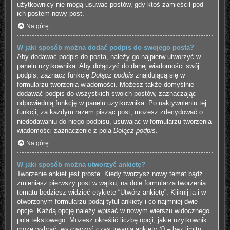
użytkownicy nie mogą usuwać postów, gdy ktoś zamieścił pod
ich postem nowy post.
Na górę
W jaki sposób można dodać podpis do swojego posta?
Aby dodawać podpis do posta, należy go najpierw utworzyć w
panelu użytkownika. Aby dołączyć do danej wiadomości swój
podpis, zaznacz funkcję
Dołącz podpis
znajdującą się w
formularzu tworzenia wiadomości. Możesz także domyślnie
dodawać podpis do wszystkich swoich postów, zaznaczając
odpowiednią funkcję w panelu użytkownika. Po uaktywnieniu tej
funkcji, za każdym razem pisząc post, możesz zdecydować o
niedodawaniu do niego podpisu, usuwając w formularzu tworzenia
wiadomości zaznaczenie z pola
Dołącz podpis
.
Na górę
W jaki sposób można utworzyć ankietę?
Tworzenie ankiet jest proste. Kiedy tworzysz nowy temat bądź
zmieniasz pierwszy post w wątku, na dole formularza tworzenia
tematu będziesz widzieć etykietę “Utwórz ankietę”. Kliknij ją i w
otworzonym formularzu podaj tytuł ankiety i co najmniej dwie
opcje. Każdą opcję należy wpisać w nowym wierszu widocznego
pola tekstowego. Możesz określić liczbę opcji, jakie użytkownik
może wybrać, wyznaczyć czas trwania ankiety (0 – bez limitu