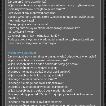
Jak zmienić moje ustawienia?
W jaki sposób można zapobiec wyświetlaniu nazwy użytkownika na
liście użytkowników przeglądających forum?
Jest wyświetlany nieprawidłowy czas!
Została wykonana zmiana strefy czasowej, a nadal jest wyświetlany
nieprawidłowy czas!
Mojego języka nie ma na liście!
Czym są obrazki wyświetlane obok nazwy użytkownika?
Jak wyświetlić awatar?
Co to jest ranga i jak można ją zmienić?
Podczas próby wysłania wiadomości e-mail do użytkownika witryna
prosi mnie o zalogowanie. Dlaczego?
Problemy z pisaniem
Jak utworzyć nowy temat na forum lub wysłać odpowiedź w temacie?
W jaki sposób można zmienić lub usunąć post?
W jaki sposób można dodać podpis do swojego posta?
W jaki sposób można utworzyć ankietę?
Dlaczego nie można dodać więcej opcji ankiety?
W jaki sposób zmienić lub usunąć ankietę?
Dlaczego nie mam dostępu do forum?
Dlaczego nie mogę dodawać załączników?
Dlaczego otrzymałem/otrzymałam ostrzeżenie?
W jaki sposób można zgłosić posty moderatorowi?
Do czego służy przycisk “Zapisz” znajdujący się w oknie tworzenia
tematu?
Dlaczego mój post musi być akceptowany?
W jaki sposób mogę przesunąć swój temat na górę strony tematów?