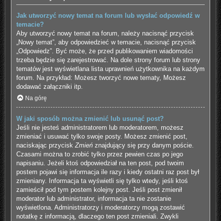
Jak utworzyć nowy temat na forum lub wysłać odpowiedź w
temacie?
Aby utworzyć nowy temat na forum, należy nacisnąć przycisk
„Nowy temat”, aby odpowiedzieć w temacie, nacisnąć przycisk
„Odpowiedz”. Być może, że przed publikowaniem wiadomości
trzeba będzie się zarejestrować. Na dole strony forum lub strony
tematów jest wyświetlana lista uprawnień użytkownika na każdym
forum. Na przykład: Możesz tworzyć nowe tematy, Możesz
dodawać załączniki itp.
Na górę
W jaki sposób można zmienić lub usunąć post?
Jeśli nie jesteś administratorem lub moderatorem, możesz
zmieniać i usuwać tylko swoje posty. Możesz zmienić post,
naciskając przycisk
Zmień
znajdujący się przy danym poście.
Czasami można to zrobić tylko przez pewien czas po jego
napisaniu. Jeżeli ktoś odpowiedział na ten post, pod twoim
postem pojawi się informacja ile razy i kiedy ostatni raz post był
zmieniany. Informacja ta wyświetli się tylko wtedy, jeśli ktoś
zamieścił pod tym postem kolejny post. Jeśli post zmienił
moderator lub administrator, informacja ta nie zostanie
wyświetlona. Administratorzy i moderatorzy mogą zostawić
notatkę z informacją, dlaczego ten post zmieniali. Zwykli