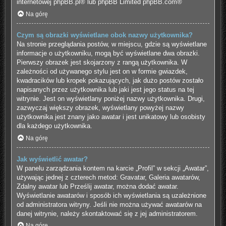
internetowej
phpBB.pl
® lub phpBB Limited
phpBB.com
®
Na górę
Czym są obrazki wyświetlane obok nazwy użytkownika?
Na stronie przeglądania postów, w miejscu, gdzie są wyświetlane
informacje o użytkowniku, mogą być wyświetlane dwa obrazki.
Pierwszy obrazek jest skojarzony z rangą użytkownika. W
zależności od używanego stylu jest on w formie gwiazdek,
kwadracików lub kropek pokazujących, jak dużo postów zostało
napisanych przez użytkownika lub jaki jest jego status na tej
witrynie. Jest on wyświetlany poniżej nazwy użytkownika. Drugi,
zazwyczaj większy obrazek, wyświetlany powyżej nazwy
użytkownika jest znany jako awatar i jest unikatowy lub osobisty
dla każdego użytkownika.
Na górę
Jak wyświetlić awatar?
W panelu zarządzania kontem na karcie „Profil” w sekcji „Awatar”,
używając jednej z czterech metod: Gravatar, Galeria awatarów,
Zdalny awatar lub Prześlij awatar, można dodać awatar.
Wyświetlanie awatarów i sposób ich wyświetlania są uzależnione
od administratora witryny. Jeśli nie można używać awatarów na
danej witrynie, należy skontaktować się z jej administratorem.
Na górę