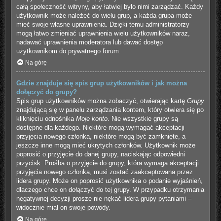
całą społeczność witryny, aby łatwiej było nimi zarządzać. Każdy
użytkownik może należeć do wielu grup, a każda grupa może
mieć swoje własne uprawnienia. Dzięki temu administratorzy
mogą łatwo zmieniać uprawnienia wielu użytkowników naraz,
nadawać uprawnienia moderatora lub dawać dostęp
użytkownikom do prywatnego forum.
Na górę
Gdzie znajduje się spis grup użytkowników i jak można
dołączyć do grupy?
Spis grup użytkowników można zobaczyć, otwierając kartę
Grupy
znajdującą się w panelu zarządzania kontem, który otwiera się po
kliknięciu odnośnika
Moje konto
. Nie wszystkie grupy są
dostępne dla każdego. Niektóre mogą wymagać akceptacji
przyjęcia nowego członka, niektóre mogą być zamknięte, a
jeszcze inne mogą mieć ukrytych członków. Użytkownik może
poprosić o przyjęcie do danej grupy, naciskając odpowiedni
przycisk. Prośba o przyjęcie do grupy, która wymaga akceptacji
przyjęcia nowego członka, musi zostać zaakceptowana przez
lidera grupy. Może on poprosić użytkownika o podanie wyjaśnień,
dlaczego chce on dołączyć do tej grupy. W przypadku otrzymania
negatywnej decyzji proszę nie nękać lidera grupy pytaniami –
widocznie miał on swoje powody.
Na górę