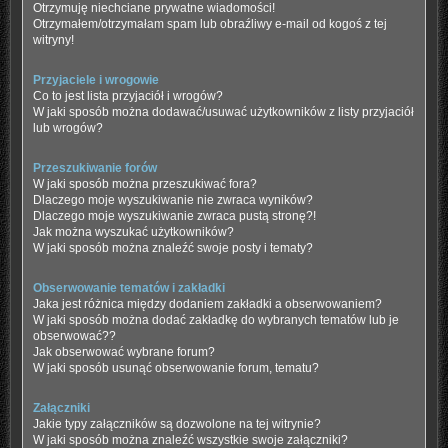
Otrzymuję niechciane prywatne wiadomości!
Otrzymałem/otrzymałam spam lub obraźliwy e-mail od kogoś z tej
witryny!
Przyjaciele i wrogowie
Co to jest lista przyjaciół i wrogów?
W jaki sposób można dodawać/usuwać użytkowników z listy przyjaciół
lub wrogów?
Przeszukiwanie forów
W jaki sposób można przeszukiwać fora?
Dlaczego moje wyszukiwanie nie zwraca wyników?
Dlaczego moje wyszukiwanie zwraca pustą stronę?!
Jak można wyszukać użytkowników?
W jaki sposób można znaleźć swoje posty i tematy?
Obserwowanie tematów i zakładki
Jaka jest różnica między dodaniem zakładki a obserwowaniem?
W jaki sposób można dodać zakładkę do wybranych tematów lub je
obserwować??
Jak obserwować wybrane forum?
W jaki sposób usunąć obserwowanie forum, tematu?
Załączniki
Jakie typy załączników są dozwolone na tej witrynie?
W jaki sposób można znaleźć wszystkie swoje załączniki?