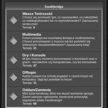
Southbridge
Wasza Twórczość
Chcesz się pochwalić tym, co narysowałeś, co nakodziłeś,
co nafotografowałeś lub co wymodelowałeś? Zapraszamy
serdecznie!
Tematy:
8
Multimedia
Forum poświęcone wszelakiej tematyce multimedialnej.
Chcesz porozmawiać o muzyce lub też podzielić się
śmiesznym obrazkiem/filmikiem? Zapraszamy tutaj!
Tematy:
31
Gry i Konsole
W tym miejscu możemy porozmawiać o konsolach oraz o
grach - niezależnie czy komputerowe, czy też konsolowe.
Tematy:
47
Offtopic
Każdy czasem ma ochotę pogadać o czymś innym niż
komputery. Stąd też powstało to forum.
Tematy:
31
Oddam/Zamienię
Mini dział handlowy, który ma służyć wymianie sprzętu.
Zanim założysz ogłoszenie, koniecznie przeczytaj
regulamin działu handlowego!
Tematy:
66