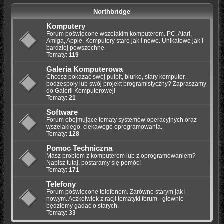
Northbridge
Komputery
Forum poświęcone wszelakim komputerom. PC, Atari,
Amiga, Apple. Komputery stare jak i nowe. Unikatowe jak i
bardziej powszechne.
Tematy:
119
Galeria Komputerowa
Chcesz pokazać swój pulpit, biurko, stary komputer,
podzespoły lub swój projekt programistyczny? Zapraszamy
do Galerii Komputerowej!
Tematy:
21
Software
Forum obejmujące tematy systemów operacyjnych oraz
wszelakiego, ciekawego oprogramowania.
Tematy:
128
Pomoc Techniczna
Masz problem z komputerem lub z oprogramowaniem?
Napisz tutaj, postaramy się pomóc!
Tematy:
171
Telefony
Forum poświęcone telefonom. Zarówno starym jak i
nowym. Aczkolwiek z racji tematyki forum - głownie
będziemy gadać o starych.
Tematy:
33