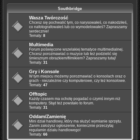
Southbridge
Wasza Twórczość
Chcesz się pochwalić tym, co narysowałeś, co nakodziłeś,
co nafotografowałeś lub co wymodelowałeś? Zapraszamy
serdecznie!
Tematy:
8
Multimedia
Forum poświęcone wszelakiej tematyce multimedialnej.
Chcesz porozmawiać o muzyce lub też podzielić się
śmiesznym obrazkiem/filmikiem? Zapraszamy tutaj!
Tematy:
31
Gry i Konsole
W tym miejscu możemy porozmawiać o konsolach oraz o
grach - niezależnie czy komputerowe, czy też konsolowe.
Tematy:
47
Offtopic
Każdy czasem ma ochotę pogadać o czymś innym niż
komputery. Stąd też powstało to forum.
Tematy:
31
Oddam/Zamienię
Mini dział handlowy, który ma służyć wymianie sprzętu.
Zanim założysz ogłoszenie, koniecznie przeczytaj
regulamin działu handlowego!
Tematy:
66