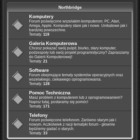
Northbridge
Komputery
Forum poświęcone wszelakim komputerom. PC, Atari,
Amiga, Apple. Komputery stare jak i nowe. Unikatowe jak i
bardziej powszechne.
Tematy:
119
Galeria Komputerowa
Chcesz pokazać swój pulpit, biurko, stary komputer,
podzespoły lub swój projekt programistyczny? Zapraszamy
do Galerii Komputerowej!
Tematy:
21
Software
Forum obejmujące tematy systemów operacyjnych oraz
wszelakiego, ciekawego oprogramowania.
Tematy:
128
Pomoc Techniczna
Masz problem z komputerem lub z oprogramowaniem?
Napisz tutaj, postaramy się pomóc!
Tematy:
171
Telefony
Forum poświęcone telefonom. Zarówno starym jak i
nowym. Aczkolwiek z racji tematyki forum - głownie
będziemy gadać o starych.
Tematy:
33