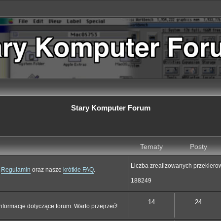
Stary Komputer Forum
Tematy
Posty
Liczba zrealizowanych przekiero
j
Regulamin
oraz nasze
krótkie FAQ
.
188249
14
24
nformacje dotyczące forum. Warto przejrzeć!