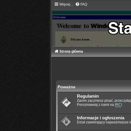
Więcej…
FAQ
Strona główna
Poważne
Regulamin
Zanim zaczniesz pisać, przeczyta
Porozmawiaj z nami na
IRC
!
Informacje i ogłoszenia
Dział zawierający najważniejsze i