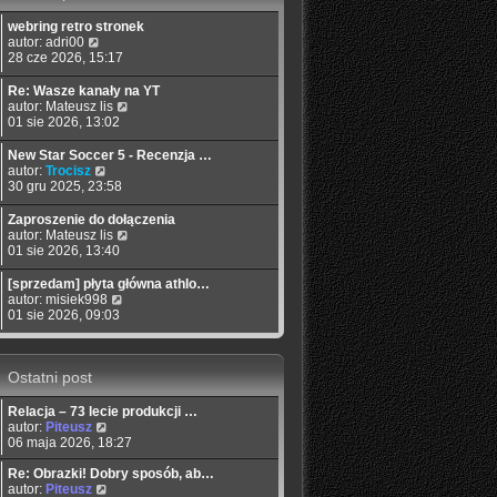
s
j
t
s
z
n
l
webring retro stronek
t
y
o
n
W
autor:
adri00
p
w
a
y
28 cze 2026, 15:17
o
s
j
ś
s
z
n
w
Re: Wasze kanały na YT
t
y
o
i
W
autor:
Mateusz lis
p
w
e
y
01 sie 2026, 13:02
o
s
t
ś
s
z
l
w
New Star Soccer 5 - Recenzja …
t
y
n
i
W
autor:
Trocisz
p
a
e
y
30 gru 2025, 23:58
o
j
t
ś
s
n
l
w
Zaproszenie do dołączenia
t
o
n
i
W
autor:
Mateusz lis
w
a
e
y
01 sie 2026, 13:40
s
j
t
ś
z
n
l
w
[sprzedam] płyta główna athlo…
y
o
n
i
W
autor:
misiek998
p
w
a
e
y
01 sie 2026, 09:03
o
s
j
t
ś
s
z
n
l
w
t
y
o
n
i
p
w
a
Ostatni post
e
o
s
j
t
s
z
n
l
Relacja – 73 lecie produkcji …
t
y
o
n
W
autor:
Piteusz
p
w
a
y
06 maja 2026, 18:27
o
s
j
ś
s
z
n
w
Re: Obrazki! Dobry sposób, ab…
t
y
o
i
W
autor:
Piteusz