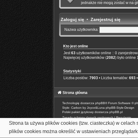
jednakże nie mogą zostać w na g
Zaloguj się
•
Zarejestruj się
Nazwa użytkownika:
Kto jest online
Jest
63
użytkowników online :: 0 zarejestrowa
Najwięcej użytkowników (
2082
) było online
Statystyki
Liczba postów:
7903
• Liczba tematów:
693
•
Strona główna
Technologię dostarcza
phpBB
® Forum Software © p
Style: Carbon by Joyce&Luna
phpBB-Style-Design
Polski pakiet językowy dostarcza
phpBB.pl
Zasady ochrony danych osobowych
|
Regulamin
Strona ta używa plików cookies (tzw. ciasteczka) w celac
plików cookies można określić w ustawieniach przeglądarki