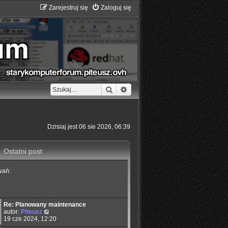
Zarejestruj się
Zaloguj się
Szukaj
Wyszukiwanie zaawansowane
Dzisiaj jest 06 sie 2026, 06:39
Ostatni post
wań:
Re: Planowany maintenance
W
autor:
Piteusz
y
19 cze 2024, 12:20
ś