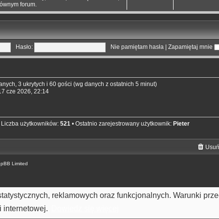
łównym forum.
Hasło:
Nie pamiętam hasła
|
Zapamiętaj mnie
nych, 3 ukrytych i 60 gości (wg danych z ostatnich 5 minut)
 17 cze 2026, 22:14
 Liczba użytkowników:
521
• Ostatnio zarejestrowany użytkownik:
Pieter
Usuń
hpBB Limited
h statystycznych, reklamowych oraz funkcjonalnych. Warunki pr
 internetowej.
Dowiedz się więcej