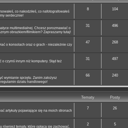
8
104
ysowałeś, co nakodziłeś, co nafotografowałeś
my serdecznie!
31
496
atyce multimedialnej. Chcesz porozmawiać o
esznym obrazkiem/filmikiem? Zapraszamy tutaj!
47
268
ć o konsolach oraz o grach - niezależnie czy
31
497
o czymś innym niż komputery. Stąd też
66
240
żyć wymianie sprzętu. Zanim założysz
j regulamin działu handlowego!
Tematy
Posty
7
26
ć artykuły pojawiające się na moich stronach
2
5
tu również tematy, które opłaca się zachować,