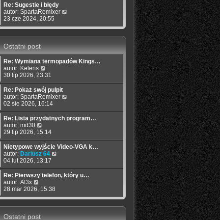
w
Re: Sugestie i błędy
i
W
autor:
SpartaRemixer
e
y
23 cze 2024, 20:55
t
ś
l
w
n
i
Ostatni post
a
e
j
t
n
l
Re: Wymiana termopadów Kings…
o
n
W
autor:
Keleris
w
a
y
30 lip 2026, 23:31
s
j
ś
z
n
w
Re: Pokaż swój pulpit
y
o
i
W
autor:
SpartaRemixer
p
w
e
y
02 sie 2026, 16:14
o
s
t
ś
s
z
l
w
Re: Lista przydatnych program…
t
y
n
i
W
autor:
md30
p
a
e
y
29 lip 2026, 15:14
o
j
t
ś
s
n
l
w
Nietypowe wyjście Video-VGA k…
t
o
n
i
W
autor:
Dariusz 64
w
a
e
y
04 lut 2026, 13:17
s
j
t
ś
z
n
l
w
Re: Pierwszy telefon, który u…
y
o
n
i
W
autor:
Al3x
p
w
a
e
y
28 mar 2026, 15:38
o
s
j
t
ś
s
z
n
l
w
t
y
o
n
i
p
w
a
Ostatni post
e
o