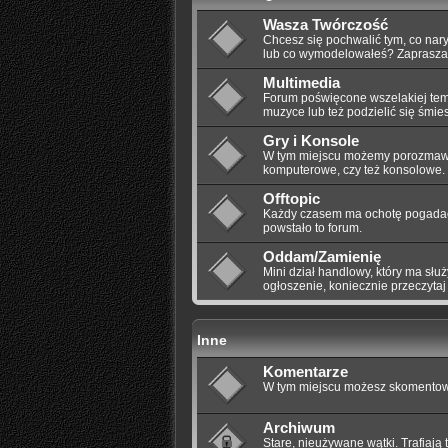
Wasza Twórczość
Chcesz się pochwalić tym, co nar
lub co wymodelowałeś? Zaprasza
Multimedia
Forum poświęcone wszelakiej tem
muzyce lub też podzielić się śmi
Gry i Konsole
W tym miejscu możemy porozmawia
komputerowe, czy też konsolowe.
Offtopic
Każdy czasem ma ochotę pogadać 
powstało to forum.
Oddam/Zamienię
Mini dział handlowy, który ma słu
ogłoszenie, koniecznie przeczyta
Inne
Komentarze
W tym miejscu możesz skomentowa
Archiwum
Stare, nieużywane wątki. Trafiają 