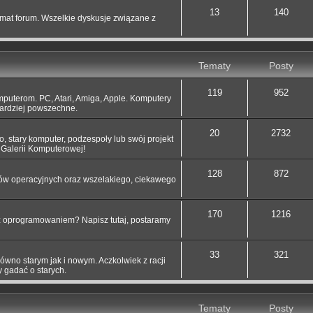
13
140
at forum. Wszelkie dyskusje związane z
Tematy
Posty
119
952
uterom. PC, Atari, Amiga, Apple. Komputery
 bardziej powszechne.
20
2732
o, stary komputer, podzespoły lub swój projekt
Galerii Komputerowej!
128
872
ów operacyjnych oraz wszelakiego, ciekawego
170
1216
 oprogramowaniem? Napisz tutaj, postaramy
33
321
wno starym jak i nowym. Aczkolwiek z racji
 gadać o starych.
Tematy
Posty