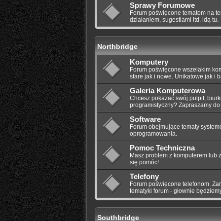
Sprawy Forumowe
Forum poświęcone tematom na tem
działaniem, sugestiami itd. idą tu.
Northbridge
Komputery
Forum poświęcone wszelakim komp
stare jak i nowe. Unikatowe jak i
Galeria Komputerowa
Chcesz pokazać swój pulpit, biurk
programistyczny? Zapraszamy do 
Software
Forum obejmujące tematy system
oprogramowania.
Pomoc Techniczna
Masz problem z komputerem lub z
się pomóc!
Telefony
Forum poświęcone telefonom. Zaró
tematyki forum - głownie będziemy
Southbridge