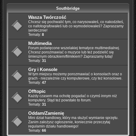
Southbridge
Wasza Twórczość
Chcesz się pochwalić tym, co narysowałeś, co nakodziłeś,
co nafotografowałeś lub co wymodelowałeś? Zapraszamy
serdecznie!
Tematy:
8
Multimedia
Forum poświęcone wszelakiej tematyce multimedialnej.
Chcesz porozmawiać o muzyce lub też podzielić się
śmiesznym obrazkiem/filmikiem? Zapraszamy tutaj!
Tematy:
31
Gry i Konsole
W tym miejscu możemy porozmawiać o konsolach oraz o
grach - niezależnie czy komputerowe, czy też konsolowe.
Tematy:
47
Offtopic
Każdy czasem ma ochotę pogadać o czymś innym niż
komputery. Stąd też powstało to forum.
Tematy:
31
Oddam/Zamienię
Mini dział handlowy, który ma służyć wymianie sprzętu.
Zanim założysz ogłoszenie, koniecznie przeczytaj
regulamin działu handlowego!
Tematy:
66