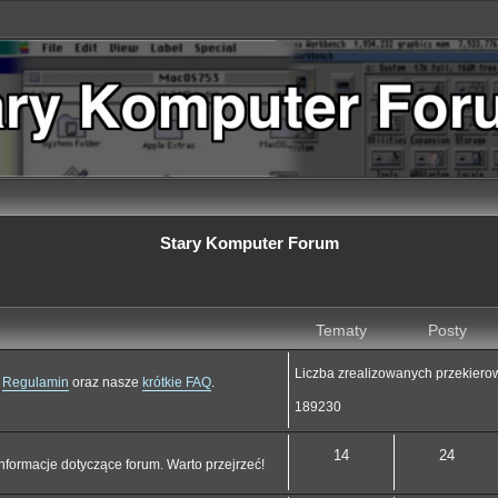
Stary Komputer Forum
Tematy
Posty
Liczba zrealizowanych przekiero
j
Regulamin
oraz nasze
krótkie FAQ
.
189230
14
24
nformacje dotyczące forum. Warto przejrzeć!