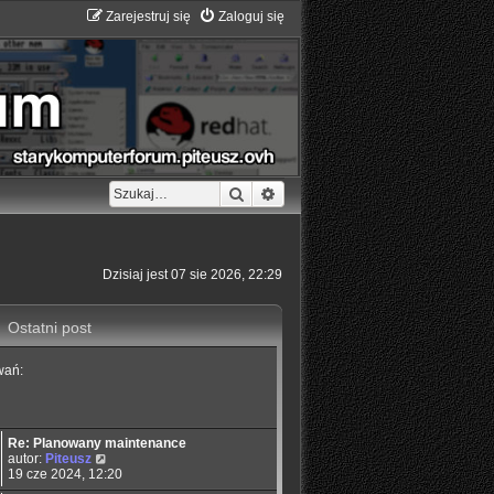
Zarejestruj się
Zaloguj się
Szukaj
Wyszukiwanie zaawansowane
Dzisiaj jest 07 sie 2026, 22:29
Ostatni post
wań:
Re: Planowany maintenance
W
autor:
Piteusz
y
19 cze 2024, 12:20
ś