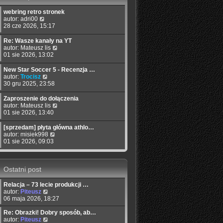
s
j
t
s
z
n
l
webring retro stronek
t
y
o
n
W
autor:
adri00
p
w
a
y
28 cze 2026, 15:17
o
s
j
ś
s
z
n
w
Re: Wasze kanały na YT
t
y
o
i
W
autor:
Mateusz lis
p
w
e
y
01 sie 2026, 13:02
o
s
t
ś
s
z
l
w
New Star Soccer 5 - Recenzja …
t
y
n
i
W
autor:
Trocisz
p
a
e
y
30 gru 2025, 23:58
o
j
t
ś
s
n
l
w
Zaproszenie do dołączenia
t
o
n
i
W
autor:
Mateusz lis
w
a
e
y
01 sie 2026, 13:40
s
j
t
ś
z
n
l
w
[sprzedam] płyta główna athlo…
y
o
n
i
W
autor:
misiek998
p
w
a
e
y
01 sie 2026, 09:03
o
s
j
t
ś
s
z
n
l
w
t
y
o
n
i
p
w
a
Ostatni post
e
o
s
j
t
s
z
n
l
Relacja – 73 lecie produkcji …
t
y
o
n
W
autor:
Piteusz
p
w
a
y
06 maja 2026, 18:27
o
s
j
ś
s
z
n
w
Re: Obrazki! Dobry sposób, ab…
t
y
o
i
W
autor:
Piteusz