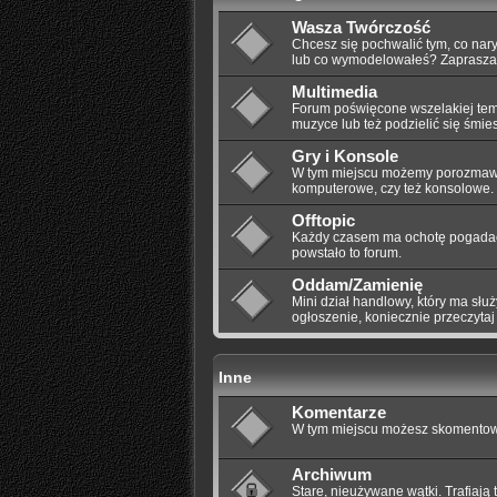
Wasza Twórczość
Chcesz się pochwalić tym, co nar
lub co wymodelowałeś? Zaprasza
Multimedia
Forum poświęcone wszelakiej tem
muzyce lub też podzielić się śmi
Gry i Konsole
W tym miejscu możemy porozmawia
komputerowe, czy też konsolowe.
Offtopic
Każdy czasem ma ochotę pogadać 
powstało to forum.
Oddam/Zamienię
Mini dział handlowy, który ma słu
ogłoszenie, koniecznie przeczyta
Inne
Komentarze
W tym miejscu możesz skomentowa
Archiwum
Stare, nieużywane wątki. Trafiają 