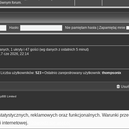
łównym forum.
Hasło:
Nie pamiętam hasła
|
Zapamiętaj mnie
nych, 1 ukryty i 47 gości (wg danych z ostatnich 5 minut)
 17 cze 2026, 22:14
 Liczba użytkowników:
523
• Ostatnio zarejestrowany użytkownik:
thompsonix
Usuń
hpBB Limited
h statystycznych, reklamowych oraz funkcjonalnych. Warunki pr
 internetowej.
Dowiedz się więcej