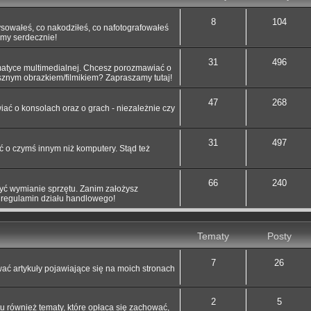
8
104
ysowałeś, co nakodziłeś, co nafotografowałeś
my serdecznie!
31
496
atyce multimedialnej. Chcesz porozmawiać o
esznym obrazkiem/filmikiem? Zapraszamy tutaj!
47
268
ć o konsolach oraz o grach - niezależnie czy
31
497
o czymś innym niż komputery. Stąd też
66
240
żyć wymianie sprzętu. Zanim założysz
j regulamin działu handlowego!
Tematy
Posty
7
26
ć artykuły pojawiające się na moich stronach
2
5
tu również tematy, które opłaca się zachować,