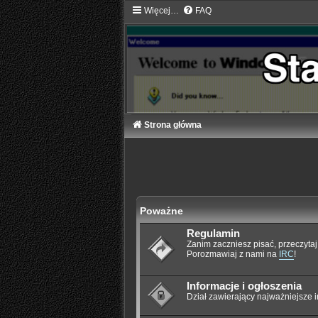
Więcej…
FAQ
Strona główna
Poważne
Regulamin
Zanim zaczniesz pisać, przeczyta
Porozmawiaj z nami na
IRC
!
Informacje i ogłoszenia
Dział zawierający najważniejsze i