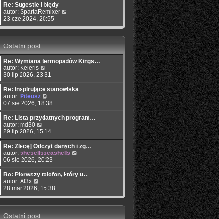
w
Re: Sugestie i błędy
i
W
autor:
SpartaRemixer
e
y
23 cze 2024, 20:55
t
ś
l
w
n
i
Ostatni post
a
e
j
t
n
l
Re: Wymiana termopadów Kings…
o
n
W
autor:
Keleris
w
a
y
30 lip 2026, 23:31
s
j
ś
z
n
w
Re: Inspirujące stanowiska
y
o
i
W
autor:
Piteusz
p
w
e
y
07 sie 2026, 18:38
o
s
t
ś
s
z
l
w
Re: Lista przydatnych program…
t
y
n
i
W
autor:
md30
p
a
e
y
29 lip 2026, 15:14
o
j
t
ś
s
n
l
w
Re: Zlecę] Odczyt danych i zg…
t
o
n
i
W
autor:
shesellsseashells
w
a
e
y
06 sie 2026, 20:23
s
j
t
ś
z
n
l
w
Re: Pierwszy telefon, który u…
y
o
n
i
W
autor:
Al3x
p
w
a
e
y
28 mar 2026, 15:38
o
s
j
t
ś
s
z
n
l
w
t
y
o
n
i
p
w
a
Ostatni post
e
o