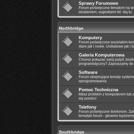
Sprawy Forumowe
Forum poświęcone tematom na tem
działaniem, sugestiami itd. idą tu.
Northbridge
Komputery
Forum poświęcone wszelakim komp
stare jak i nowe. Unikatowe jak i
Galeria Komputerowa
Chcesz pokazać swój pulpit, biurk
programistyczny? Zapraszamy do 
Software
Forum obejmujące tematy system
oprogramowania.
Pomoc Techniczna
Masz problem z komputerem lub z
się pomóc!
Telefony
Forum poświęcone telefonom. Zaró
tematyki forum - głownie będziemy
Southbridge