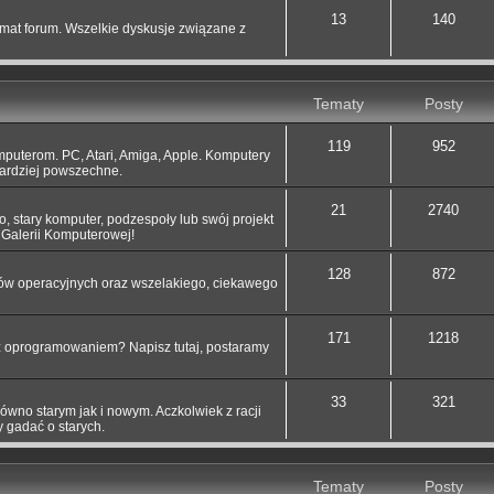
13
140
at forum. Wszelkie dyskusje związane z
Tematy
Posty
119
952
uterom. PC, Atari, Amiga, Apple. Komputery
 bardziej powszechne.
21
2740
o, stary komputer, podzespoły lub swój projekt
Galerii Komputerowej!
128
872
ów operacyjnych oraz wszelakiego, ciekawego
171
1218
 oprogramowaniem? Napisz tutaj, postaramy
33
321
wno starym jak i nowym. Aczkolwiek z racji
 gadać o starych.
Tematy
Posty