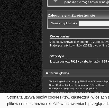
jednakże nie mogą zostać w na g
Zaloguj się
•
Zarejestruj się
Nazwa użytkownika:
Kto jest online
Jest
48
użytkowników online :: 0 zarejestrowa
Najwięcej użytkowników (
2082
) było online
Statystyki
Liczba postów:
7913
• Liczba tematów:
695
•
Strona główna
Technologię dostarcza
phpBB
® Forum Software © p
Style: Carbon by Joyce&Luna
phpBB-Style-Design
Polski pakiet językowy dostarcza
phpBB.pl
Zasady ochrony danych osobowych
|
Regulamin
Strona ta używa plików cookies (tzw. ciasteczka) w celac
plików cookies można określić w ustawieniach przeglądarki