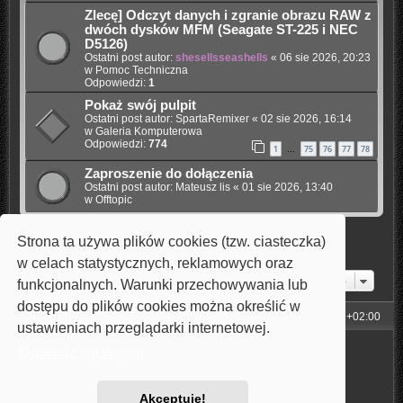
Zlecę] Odczyt danych i zgranie obrazu RAW z
dwóch dysków MFM (Seagate ST-225 i NEC
D5126)
Ostatni post autor:
shesellsseashells
«
06 sie 2026, 20:23
w
Pomoc Techniczna
Odpowiedzi:
1
Pokaż swój pulpit
Ostatni post autor:
SpartaRemixer
«
02 sie 2026, 16:14
w
Galeria Komputerowa
Odpowiedzi:
774
1
75
76
77
78
…
Zaproszenie do dołączenia
Ostatni post autor:
Mateusz lis
«
01 sie 2026, 13:40
w
Offtopic
Strona ta używa plików cookies (tzw. ciasteczka)
Znaleziono 5 wyników • Strona
1
z
1
w celach statystycznych, reklamowych oraz
Przejdź do
funkcjonalnych. Warunki przechowywania lub
dostępu do plików cookies można określić w
Strona główna
Strefa czasowa
UTC+02:00
ustawieniach przeglądarki internetowej.
Technologię dostarcza
phpBB
® Forum Software © phpBB Limited
Dowiedz się więcej
Style: Carbon by Joyce&Luna
phpBB-Style-Design
Polski pakiet językowy dostarcza
phpBB.pl
Zasady ochrony danych osobowych
|
Regulamin
Akceptuję!