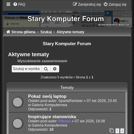
FAQ
Zarejestruj się
Zaloguj się
Strona główna
Szukaj
Aktywne tematy
Stary Komputer Forum
Aktywne tematy
Wyszukiwanie zaawansowane
Szukaj
Wyszukiwanie zaawansowane
Znaleziono 5 wyników • Strona
1
z
1
Tematy
Pokaż swój laptop
Ostatni post autor:
SpartaRemixer
«
07 sie 2026, 23:45
w
Galeria Komputerowa
Odpowiedzi:
2
Inspirujące stanowiska
Ostatni post autor:
Piteusz
«
07 sie 2026, 18:38
w
Galeria Komputerowa
Odpowiedzi:
10
1
2