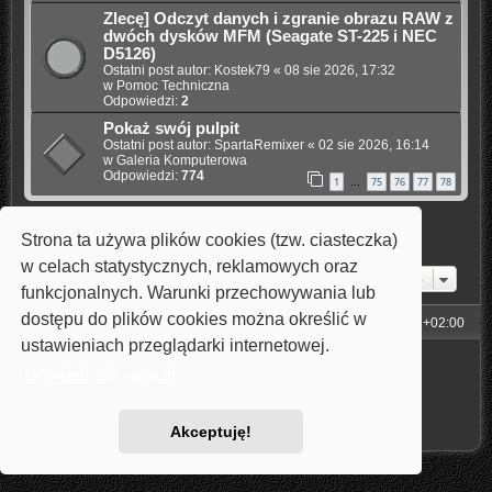
Zlecę] Odczyt danych i zgranie obrazu RAW z
dwóch dysków MFM (Seagate ST-225 i NEC
D5126)
Ostatni post autor:
Kostek79
«
08 sie 2026, 17:32
w
Pomoc Techniczna
Odpowiedzi:
2
Pokaż swój pulpit
Ostatni post autor:
SpartaRemixer
«
02 sie 2026, 16:14
w
Galeria Komputerowa
Odpowiedzi:
774
1
75
76
77
78
…
Strona ta używa plików cookies (tzw. ciasteczka)
Znaleziono 4 wyniki • Strona
1
z
1
w celach statystycznych, reklamowych oraz
Przejdź do
funkcjonalnych. Warunki przechowywania lub
dostępu do plików cookies można określić w
Strona główna
Strefa czasowa
UTC+02:00
ustawieniach przeglądarki internetowej.
Technologię dostarcza
phpBB
® Forum Software © phpBB Limited
Dowiedz się więcej
Style: Carbon by Joyce&Luna
phpBB-Style-Design
Polski pakiet językowy dostarcza
phpBB.pl
Zasady ochrony danych osobowych
|
Regulamin
Akceptuję!