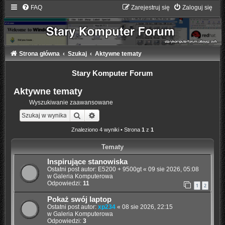
FAQ
Zarejestruj się
Zaloguj się
Strona główna
Szukaj
Aktywne tematy
Stary Komputer Forum
Aktywne tematy
Wyszukiwanie zaawansowane
Szukaj
Wyszukiwanie zaawansowane
Znaleziono 4 wyniki • Strona
1
z
1
Tematy
Inspirujące stanowiska
Ostatni post autor:
E5200 + 9500gt
«
09 sie 2026, 05:08
w
Galeria Komputerowa
Odpowiedzi:
11
1
2
Pokaż swój laptop
Ostatni post autor:
xp234
«
08 sie 2026, 22:15
w
Galeria Komputerowa
Odpowiedzi:
3