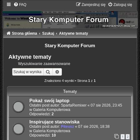
FAQ
Zarejestruj się
Zaloguj się
Strona główna
Szukaj
Aktywne tematy
Stary Komputer Forum
Aktywne tematy
Wyszukiwanie zaawansowane
Szukaj
Wyszukiwanie zaawansowane
Znaleziono 4 wyniki • Strona
1
z
1
Tematy
Pokaż swój laptop
Ostatni post autor:
SpartaRemixer
«
07 sie 2026, 23:45
w
Galeria Komputerowa
Odpowiedzi:
2
Inspirujące stanowiska
Ostatni post autor:
Piteusz
«
07 sie 2026, 18:38
w
Galeria Komputerowa
Odpowiedzi:
10
1
2