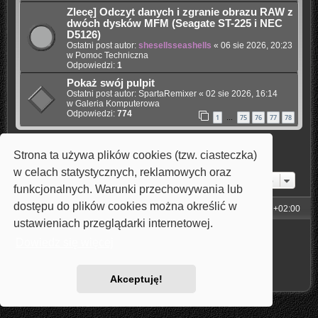
Zlecę] Odczyt danych i zgranie obrazu RAW z
dwóch dysków MFM (Seagate ST-225 i NEC
D5126)
Ostatni post autor:
shesellsseashells
«
06 sie 2026, 20:23
w
Pomoc Techniczna
Odpowiedzi:
1
Pokaż swój pulpit
Ostatni post autor:
SpartaRemixer
«
02 sie 2026, 16:14
w
Galeria Komputerowa
Odpowiedzi:
774
1
75
76
77
78
…
Strona ta używa plików cookies (tzw. ciasteczka)
Znaleziono 4 wyniki • Strona
1
z
1
w celach statystycznych, reklamowych oraz
Przejdź do
funkcjonalnych. Warunki przechowywania lub
dostępu do plików cookies można określić w
Strona główna
Strefa czasowa
UTC+02:00
ustawieniach przeglądarki internetowej.
Technologię dostarcza
phpBB
® Forum Software © phpBB Limited
Dowiedz się więcej
Style: Carbon by Joyce&Luna
phpBB-Style-Design
Polski pakiet językowy dostarcza
phpBB.pl
Zasady ochrony danych osobowych
|
Regulamin
Akceptuję!