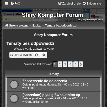
FAQ
Zarejestruj się
Zaloguj się
Strona główna
Szukaj
Tematy bez odpowiedzi
Stary Komputer Forum
Tematy bez odpowiedzi
Wyszukiwanie zaawansowane
Szukaj
Wyszukiwanie zaawansowane
1
2
3
4
5
Następna
Znaleziono 110 wyników
Tematy
Zaproszenie do dołączenia
Ostatni post autor:
Mateusz lis
«
01 sie 2026, 13:40
w
Offtopic
[sprzedam] płyta główna athlon xp
Ostatni post autor:
misiek998
«
01 sie 2026, 09:03
w
Oddam/Zamienię