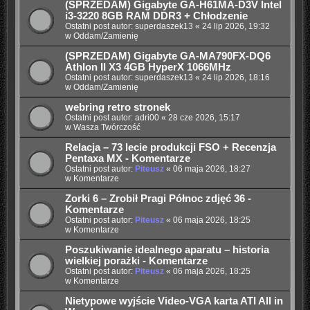
(SPRZEDAM) Gigabyte GA-H61MA-D3V Intel
i3-3220 8GB RAM DDR3 + Chłodzenie
Ostatni post autor:
superdaszek13
«
24 lip 2026, 19:32
w
Oddam/Zamienię
(SPRZEDAM) Gigabyte GA-MA790FX-DQ6
Athlon II X3 4GB HyperX 1066MHz
Ostatni post autor:
superdaszek13
«
24 lip 2026, 18:16
w
Oddam/Zamienię
webring retro stronek
Ostatni post autor:
adri00
«
28 cze 2026, 15:17
w
Wasza Twórczość
Relacja – 73 lecie produkcji FSO + Recenzja
Pentaxa MX - Komentarze
Ostatni post autor:
Piteusz
«
06 maja 2026, 18:27
w
Komentarze
Zorki 6 – Zrobił Pragi Północ zdjęć 36 -
Komentarze
Ostatni post autor:
Piteusz
«
06 maja 2026, 18:25
w
Komentarze
Poszukiwanie idealnego aparatu – historia
wielkiej porażki - Komentarze
Ostatni post autor:
Piteusz
«
06 maja 2026, 18:25
w
Komentarze
Nietypowe wyjście Video-VGA karta ATI All in