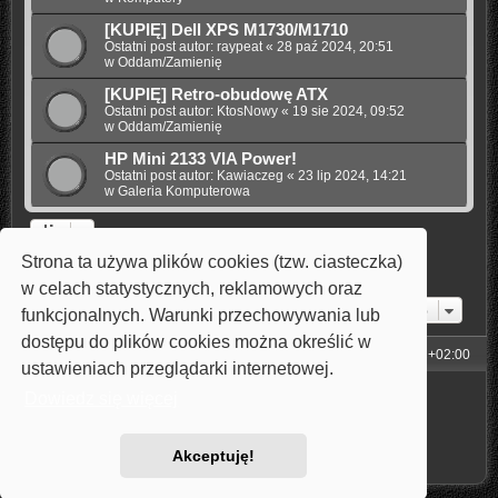
[KUPIĘ] Dell XPS M1730/M1710
Ostatni post autor:
raypeat
«
28 paź 2024, 20:51
w
Oddam/Zamienię
[KUPIĘ] Retro-obudowę ATX
Ostatni post autor:
KtosNowy
«
19 sie 2024, 09:52
w
Oddam/Zamienię
HP Mini 2133 VIA Power!
Ostatni post autor:
Kawiaczeg
«
23 lip 2024, 14:21
w
Galeria Komputerowa
Strona ta używa plików cookies (tzw. ciasteczka)
1
2
3
4
5
Następna
Znaleziono 110 wyników
w celach statystycznych, reklamowych oraz
Przejdź do
funkcjonalnych. Warunki przechowywania lub
dostępu do plików cookies można określić w
Strona główna
Strefa czasowa
UTC+02:00
ustawieniach przeglądarki internetowej.
Technologię dostarcza
phpBB
® Forum Software © phpBB Limited
Dowiedz się więcej
Style: Carbon by Joyce&Luna
phpBB-Style-Design
Polski pakiet językowy dostarcza
phpBB.pl
Zasady ochrony danych osobowych
|
Regulamin
Akceptuję!