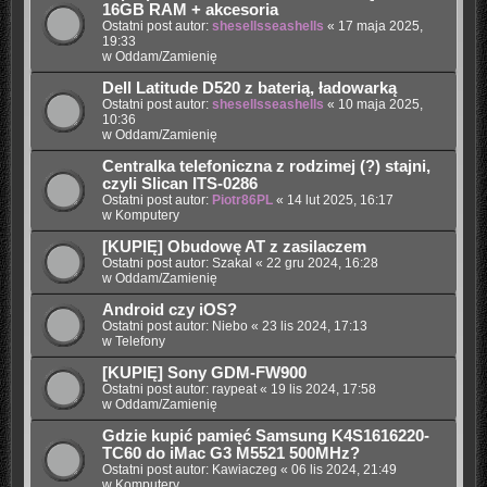
16GB RAM + akcesoria
Ostatni post autor:
shesellsseashells
«
17 maja 2025,
19:33
w
Oddam/Zamienię
Dell Latitude D520 z baterią, ładowarką
Ostatni post autor:
shesellsseashells
«
10 maja 2025,
10:36
w
Oddam/Zamienię
Centralka telefoniczna z rodzimej (?) stajni,
czyli Slican ITS-0286
Ostatni post autor:
Piotr86PL
«
14 lut 2025, 16:17
w
Komputery
[KUPIĘ] Obudowę AT z zasilaczem
Ostatni post autor:
Szakal
«
22 gru 2024, 16:28
w
Oddam/Zamienię
Android czy iOS?
Ostatni post autor:
Niebo
«
23 lis 2024, 17:13
w
Telefony
[KUPIĘ] Sony GDM-FW900
Ostatni post autor:
raypeat
«
19 lis 2024, 17:58
w
Oddam/Zamienię
Gdzie kupić pamięć Samsung K4S1616220-
TC60 do iMac G3 M5521 500MHz?
Ostatni post autor:
Kawiaczeg
«
06 lis 2024, 21:49
w
Komputery