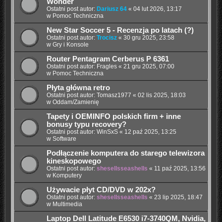
Wonder
Ostatni post autor:
Dariusz 64
«
04 lut 2026, 13:17
w
Pomoc Techniczna
New Star Soccer 5 - Recenzja po latach (?)
Ostatni post autor:
Trocisz
«
30 gru 2025, 23:58
w
Gry i Konsole
Router Pentagram Cerberus P 6361
Ostatni post autor:
Fragles
«
21 gru 2025, 07:00
w
Pomoc Techniczna
Płyta główna retro
Ostatni post autor:
Tomasz1977
«
02 lis 2025, 18:03
w
Oddam/Zamienię
Tapety i OEMINFO polskich firm + inne
bonusy typu recovery?
Ostatni post autor:
WinSxS
«
12 paź 2025, 13:25
w
Software
Podłączenie komputera do starego telewizora
kineskopowego
Ostatni post autor:
shesellsseashells
«
11 paź 2025, 13:56
w
Komputery
Używacie płyt CD/DVD w 202x?
Ostatni post autor:
shesellsseashells
«
23 lip 2025, 18:47
w
Multimedia
Laptop Dell Latitude E6530 i7-3740QM, Nvidia,