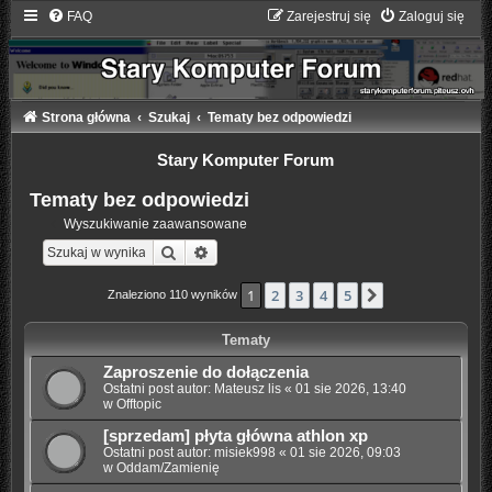
FAQ
Zarejestruj się
Zaloguj się
Strona główna
Szukaj
Tematy bez odpowiedzi
Stary Komputer Forum
Tematy bez odpowiedzi
Wyszukiwanie zaawansowane
Szukaj
Wyszukiwanie zaawansowane
1
2
3
4
5
Następna
Znaleziono 110 wyników
Tematy
Zaproszenie do dołączenia
Ostatni post autor:
Mateusz lis
«
01 sie 2026, 13:40
w
Offtopic
[sprzedam] płyta główna athlon xp
Ostatni post autor:
misiek998
«
01 sie 2026, 09:03
w
Oddam/Zamienię