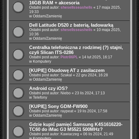
16GB RAM + akcesoria
Ostatni post autor:
shesellsseashells
«
17 maja 2025,
19:33
w
Oddam/Zamienię
Dell Latitude D520 z baterią, ładowarką
Ostatni post autor:
shesellsseashells
«
10 maja 2025,
10:36
w
Oddam/Zamienię
Centralka telefoniczna z rodzimej (?) stajni,
czyli Slican ITS-0286
Ostatni post autor:
Piotr86PL
«
14 lut 2025, 16:17
w
Komputery
[KUPIĘ] Obudowę AT z zasilaczem
Ostatni post autor:
Szakal
«
22 gru 2024, 16:28
w
Oddam/Zamienię
Android czy iOS?
Ostatni post autor:
Niebo
«
23 lis 2024, 17:13
w
Telefony
[KUPIĘ] Sony GDM-FW900
Ostatni post autor:
raypeat
«
19 lis 2024, 17:58
w
Oddam/Zamienię
Gdzie kupić pamięć Samsung K4S1616220-
TC60 do iMac G3 M5521 500MHz?
Ostatni post autor:
Kawiaczeg
«
06 lis 2024, 21:49
w
Komputery