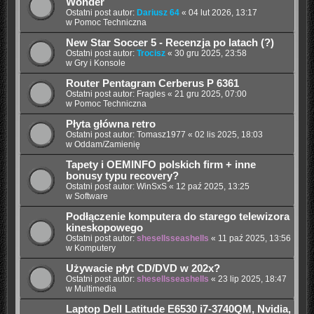
Wonder
Ostatni post autor:
Dariusz 64
«
04 lut 2026, 13:17
w
Pomoc Techniczna
New Star Soccer 5 - Recenzja po latach (?)
Ostatni post autor:
Trocisz
«
30 gru 2025, 23:58
w
Gry i Konsole
Router Pentagram Cerberus P 6361
Ostatni post autor:
Fragles
«
21 gru 2025, 07:00
w
Pomoc Techniczna
Płyta główna retro
Ostatni post autor:
Tomasz1977
«
02 lis 2025, 18:03
w
Oddam/Zamienię
Tapety i OEMINFO polskich firm + inne
bonusy typu recovery?
Ostatni post autor:
WinSxS
«
12 paź 2025, 13:25
w
Software
Podłączenie komputera do starego telewizora
kineskopowego
Ostatni post autor:
shesellsseashells
«
11 paź 2025, 13:56
w
Komputery
Używacie płyt CD/DVD w 202x?
Ostatni post autor:
shesellsseashells
«
23 lip 2025, 18:47
w
Multimedia
Laptop Dell Latitude E6530 i7-3740QM, Nvidia,