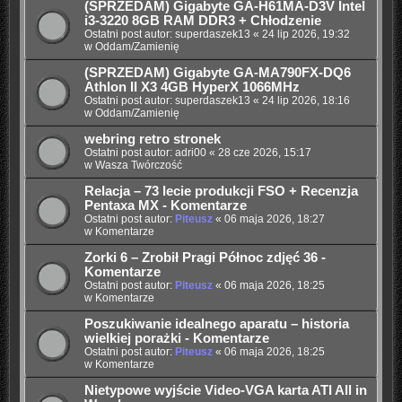
(SPRZEDAM) Gigabyte GA-H61MA-D3V Intel
i3-3220 8GB RAM DDR3 + Chłodzenie
Ostatni post autor:
superdaszek13
«
24 lip 2026, 19:32
w
Oddam/Zamienię
(SPRZEDAM) Gigabyte GA-MA790FX-DQ6
Athlon II X3 4GB HyperX 1066MHz
Ostatni post autor:
superdaszek13
«
24 lip 2026, 18:16
w
Oddam/Zamienię
webring retro stronek
Ostatni post autor:
adri00
«
28 cze 2026, 15:17
w
Wasza Twórczość
Relacja – 73 lecie produkcji FSO + Recenzja
Pentaxa MX - Komentarze
Ostatni post autor:
Piteusz
«
06 maja 2026, 18:27
w
Komentarze
Zorki 6 – Zrobił Pragi Północ zdjęć 36 -
Komentarze
Ostatni post autor:
Piteusz
«
06 maja 2026, 18:25
w
Komentarze
Poszukiwanie idealnego aparatu – historia
wielkiej porażki - Komentarze
Ostatni post autor:
Piteusz
«
06 maja 2026, 18:25
w
Komentarze
Nietypowe wyjście Video-VGA karta ATI All in