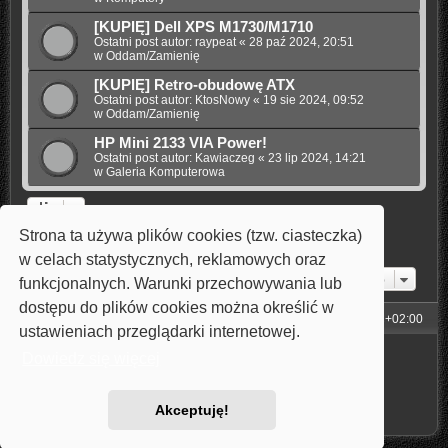
[KUPIĘ] Dell XPS M1730/M1710
Ostatni post autor:
raypeat
«
28 paź 2024, 20:51
w
Oddam/Zamienię
[KUPIĘ] Retro-obudowę ATX
Ostatni post autor:
KtosNowy
«
19 sie 2024, 09:52
w
Oddam/Zamienię
HP Mini 2133 VIA Power!
Ostatni post autor:
Kawiaczeg
«
23 lip 2024, 14:21
w
Galeria Komputerowa
Strona ta używa plików cookies (tzw. ciasteczka)
1
2
3
4
5
Następna
Znaleziono 110 wyników
w celach statystycznych, reklamowych oraz
Przejdź do
funkcjonalnych. Warunki przechowywania lub
dostępu do plików cookies można określić w
Strona główna
Strefa czasowa
UTC+02:00
ustawieniach przeglądarki internetowej.
Technologię dostarcza
phpBB
® Forum Software © phpBB Limited
Dowiedz się więcej
Style: Carbon by Joyce&Luna
phpBB-Style-Design
Polski pakiet językowy dostarcza
phpBB.pl
Zasady ochrony danych osobowych
|
Regulamin
Akceptuję!