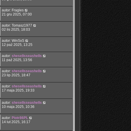
autor:
Fragles
21 gru 2025, 07:00
autor:
Tomasz1977
02 lis 2025, 18:03
autor:
WinSxS
12 paź 2025, 13:25
autor:
shesellsseashells
11 paź 2025, 13:56
autor:
shesellsseashells
23 lip 2025, 18:47
autor:
shesellsseashells
17 maja 2025, 19:33
autor:
shesellsseashells
10 maja 2025, 10:36
autor:
Piotr86PL
14 lut 2025, 16:17