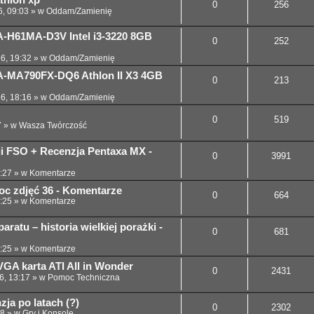
thlon xp
0
256
6, 09:03
» w
Oddam/Zamienię
-H61MA-D3V Intel i3-3220 8GB
0
252
26, 19:32
» w
Oddam/Zamienię
-MA790FX-DQ6 Athlon II X3 4GB
0
213
26, 18:16
» w
Oddam/Zamienię
0
519
7
» w
Wasza Twórczość
cji FSO + Recenzja Pentaxa MX -
0
3991
:27
» w
Komentarze
noc zdjęć 36 - Komentarze
0
664
:25
» w
Komentarze
ratu – historia wielkiej porażki -
0
681
:25
» w
Komentarze
GA karta ATI All in Wonder
0
2431
6, 13:17
» w
Pomoc Techniczna
ja po latach (?)
0
2302
58
» w
Gry i Konsole