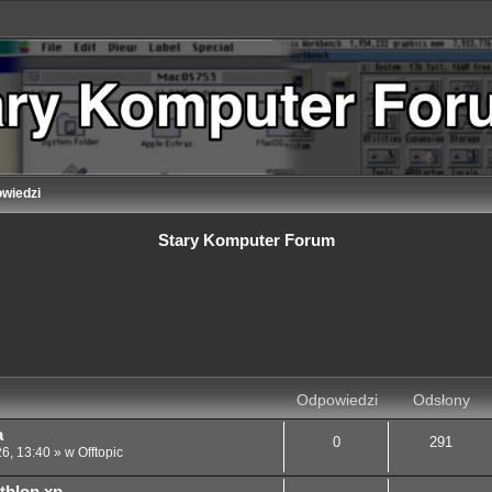
wiedzi
Stary Komputer Forum
 zaawansowane
Odpowiedzi
Odsłony
a
0
291
26, 13:40
» w
Offtopic