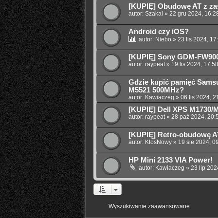
[KUPIĘ] Obudowę AT z za
autor:
Szakal
»
22 gru 2024, 16:2
Android czy iOS?
autor:
Niebo
»
23 lis 2024, 17
[KUPIĘ] Sony GDM-FW90
autor:
raypeat
»
19 lis 2024, 17:5
Gdzie kupić pamięć Sams
M5521 500MHz?
autor:
Kawiaczeg
»
06 lis 2024, 2
[KUPIĘ] Dell XPS M1730/
autor:
raypeat
»
28 paź 2024, 20:
[KUPIĘ] Retro-obudowę 
autor:
KtosNowy
»
19 sie 2024, 0
HP Mini 2133 VIA Power!
autor:
Kawiaczeg
»
23 lip 202
Wyszukiwanie zaawansowane