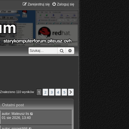
Zarejestruj się
Zaloguj się
Szukaj
Wyszukiwanie zaawansowane
1
2
3
4
5
Następna
Znaleziono 110 wyników
Ostatni post
autor:
Mateusz lis
01 sie 2026, 13:40
autor:
misiek998