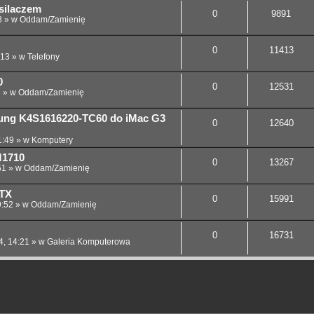
silaczem
0
9891
8
» w
Oddam/Zamienię
0
11413
:13
» w
Telefony
0
0
12531
8
» w
Oddam/Zamienię
ung K4S1616220-TC60 do iMac G3
0
12640
1:49
» w
Komputery
M1710
0
13267
51
» w
Oddam/Zamienię
ATX
0
15991
9:52
» w
Oddam/Zamienię
0
16731
4, 14:21
» w
Galeria Komputerowa