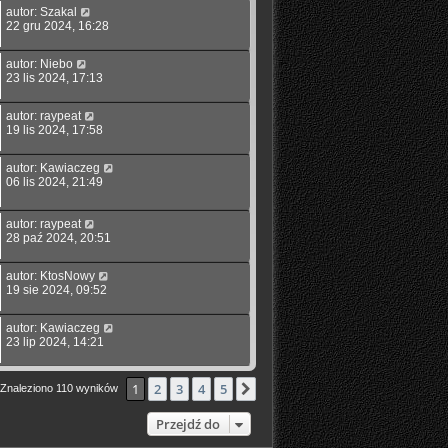
autor:
Szakal
22 gru 2024, 16:28
autor:
Niebo
23 lis 2024, 17:13
autor:
raypeat
19 lis 2024, 17:58
autor:
Kawiaczeg
06 lis 2024, 21:49
autor:
raypeat
28 paź 2024, 20:51
autor:
KtosNowy
19 sie 2024, 09:52
autor:
Kawiaczeg
23 lip 2024, 14:21
1
2
3
4
5
Następna
Znaleziono 110 wyników
Przejdź do