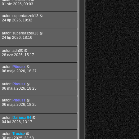
01 sie 2026, 09:03
autor:
superdaszek13
24 lip 2026, 19:32
autor:
superdaszek13
24 lip 2026, 18:16
autor:
adri00
28 cze 2026, 15:17
autor:
Piteusz
06 maja 2026, 18:27
autor:
Piteusz
06 maja 2026, 18:25
autor:
Piteusz
06 maja 2026, 18:25
autor:
Dariusz 64
04 lut 2026, 13:17
autor:
Trocisz
30 gru 2025, 23:58