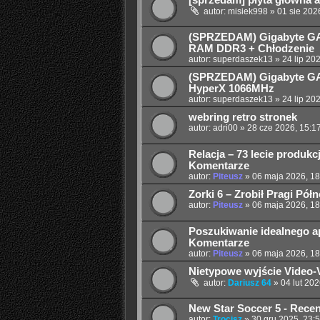
[sprzedam] płyta główna a
autor:
misiek998
»
01 sie 202
(SPRZEDAM) Gigabyte GA
RAM DDR3 + Chłodzenie
autor:
superdaszek13
»
24 lip 20
(SPRZEDAM) Gigabyte GA
HyperX 1066MHz
autor:
superdaszek13
»
24 lip 20
webring retro stronek
autor:
adri00
»
28 cze 2026, 15:1
Relacja – 73 lecie produk
Komentarze
autor:
Piteusz
»
06 maja 2026, 18
Zorki 6 – Zrobił Pragi Pół
autor:
Piteusz
»
06 maja 2026, 18
Poszukiwanie idealnego apa
Komentarze
autor:
Piteusz
»
06 maja 2026, 18
Nietypowe wyjście Video-V
autor:
Dariusz 64
»
04 lut 202
New Star Soccer 5 - Recenz
autor:
Trocisz
»
30 gru 2025, 23: