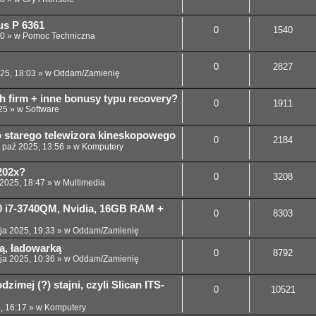
us P 6361
0
1540
00
» w
Pomoc Techniczna
0
2827
025, 18:03
» w
Oddam/Zamienię
h firm + inne bonusy typu recovery?
0
1911
25
» w
Software
 starego telewizora kineskopowego
0
2184
 paź 2025, 13:56
» w
Komputery
202x?
0
3208
 2025, 18:47
» w
Multimedia
30 i7-3740QM, Nvidia, 16GB RAM +
0
8303
ja 2025, 19:33
» w
Oddam/Zamienię
ią, ładowarką
0
8792
ja 2025, 10:36
» w
Oddam/Zamienię
dzimej (?) stajni, czyli Slican ITS-
0
10521
, 16:17
» w
Komputery