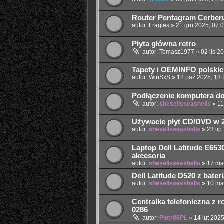
Router Pentagram Cerber
autor:
Fragles
»
21 gru 2025, 07:
Płyta główna retro
autor:
Tomasz1977
»
02 lis 2
Tapety i OEMINFO polskic
autor:
WinSxS
»
12 paź 2025, 13:
Podłączenie komputera do
autor:
shesellsseashells
»
11
Używacie płyt CD/DVD w 
autor:
shesellsseashells
»
23 lip
Laptop Dell Latitude E65
akcesoria
autor:
shesellsseashells
»
17 ma
Dell Latitude D520 z bater
autor:
shesellsseashells
»
10 ma
Centralka telefoniczna z ro
0286
autor:
Piotr86PL
»
14 lut 2025