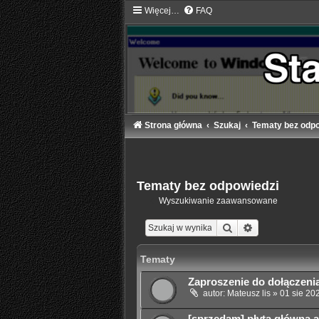
Więcej…
FAQ
Strona główna
Szukaj
Tematy bez odpo
Tematy bez odpowiedzi
Wyszukiwanie zaawansowane
Szukaj
Wyszukiwanie
Tematy
Zaproszenie do dołączeni
autor:
Mateusz lis
»
01 sie 20