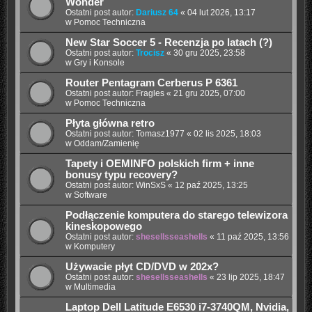
Wonder
Ostatni post autor:
Dariusz 64
«
04 lut 2026, 13:17
w
Pomoc Techniczna
New Star Soccer 5 - Recenzja po latach (?)
Ostatni post autor:
Trocisz
«
30 gru 2025, 23:58
w
Gry i Konsole
Router Pentagram Cerberus P 6361
Ostatni post autor:
Fragles
«
21 gru 2025, 07:00
w
Pomoc Techniczna
Płyta główna retro
Ostatni post autor:
Tomasz1977
«
02 lis 2025, 18:03
w
Oddam/Zamienię
Tapety i OEMINFO polskich firm + inne
bonusy typu recovery?
Ostatni post autor:
WinSxS
«
12 paź 2025, 13:25
w
Software
Podłączenie komputera do starego telewizora
kineskopowego
Ostatni post autor:
shesellsseashells
«
11 paź 2025, 13:56
w
Komputery
Używacie płyt CD/DVD w 202x?
Ostatni post autor:
shesellsseashells
«
23 lip 2025, 18:47
w
Multimedia
Laptop Dell Latitude E6530 i7-3740QM, Nvidia,