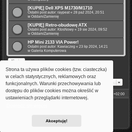
[KUPIĘ] Dell XPS M1730/M1710
Ostatni post autor:
raypeat
«
28 paź 2024, 20:51
w
Oddam/Zamienię
[KUPIĘ] Retro-obudowę ATX
Ostatni post autor:
KtosNowy
«
19 sie 2024, 09:52
w
Oddam/Zamienię
HP Mini 2133 VIA Power!
Ostatni post autor:
Kawiaczeg
«
23 lip 2024, 14:21
w
Galeria Komputerowa
Strona ta używa plików cookies (tzw. ciasteczka)
1
2
3
4
5
Następna
Znaleziono 110 wyników
w celach statystycznych, reklamowych oraz
Przejdź do
funkcjonalnych. Warunki przechowywania lub
dostępu do plików cookies można określić w
Strona główna
Strefa czasowa
UTC+02:00
ustawieniach przeglądarki internetowej.
Technologię dostarcza
phpBB
® Forum Software © phpBB Limited
Dowiedz się więcej
Style: Carbon by Joyce&Luna
phpBB-Style-Design
Polski pakiet językowy dostarcza
phpBB.pl
Zasady ochrony danych osobowych
|
Regulamin
Akceptuję!