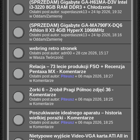
(SPRZEDAM) Gigabyte GA-H61MA-D3V Intel
i3-3220 8GB RAM DDR3 + Chłodzenie
Ostatni post autor:
superdaszek13
«
24 lip 2026, 19:32
w
Oddam/Zamienię
(SPRZEDAM) Gigabyte GA-MA790FX-DQ6
Athlon II X3 4GB HyperX 1066MHz
Ostatni post autor:
superdaszek13
«
24 lip 2026, 18:16
w
Oddam/Zamienię
webring retro stronek
Ostatni post autor:
adri00
«
28 cze 2026, 15:17
w
Wasza Twórczość
Relacja – 73 lecie produkcji FSO + Recenzja
Pentaxa MX - Komentarze
Ostatni post autor:
Piteusz
«
06 maja 2026, 18:27
w
Komentarze
Zorki 6 – Zrobił Pragi Północ zdjęć 36 -
Komentarze
Ostatni post autor:
Piteusz
«
06 maja 2026, 18:25
w
Komentarze
Poszukiwanie idealnego aparatu – historia
wielkiej porażki - Komentarze
Ostatni post autor:
Piteusz
«
06 maja 2026, 18:25
w
Komentarze
Nietypowe wyjście Video-VGA karta ATI All in