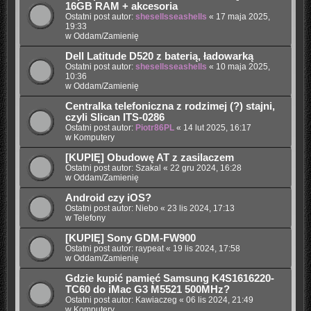
16GB RAM + akcesoria
Ostatni post autor:
shesellsseashells
«
17 maja 2025,
19:33
w
Oddam/Zamienię
Dell Latitude D520 z baterią, ładowarką
Ostatni post autor:
shesellsseashells
«
10 maja 2025,
10:36
w
Oddam/Zamienię
Centralka telefoniczna z rodzimej (?) stajni,
czyli Slican ITS-0286
Ostatni post autor:
Piotr86PL
«
14 lut 2025, 16:17
w
Komputery
[KUPIĘ] Obudowę AT z zasilaczem
Ostatni post autor:
Szakal
«
22 gru 2024, 16:28
w
Oddam/Zamienię
Android czy iOS?
Ostatni post autor:
Niebo
«
23 lis 2024, 17:13
w
Telefony
[KUPIĘ] Sony GDM-FW900
Ostatni post autor:
raypeat
«
19 lis 2024, 17:58
w
Oddam/Zamienię
Gdzie kupić pamięć Samsung K4S1616220-
TC60 do iMac G3 M5521 500MHz?
Ostatni post autor:
Kawiaczeg
«
06 lis 2024, 21:49
w
Komputery