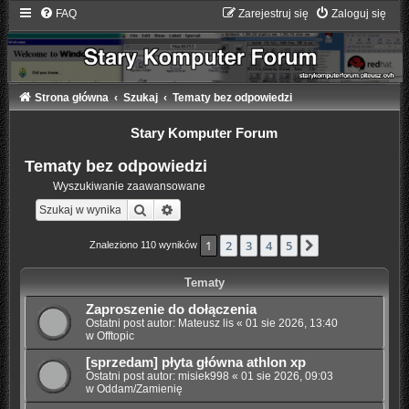
FAQ
Zarejestruj się
Zaloguj się
Strona główna
Szukaj
Tematy bez odpowiedzi
Stary Komputer Forum
Tematy bez odpowiedzi
Wyszukiwanie zaawansowane
Szukaj
Wyszukiwanie zaawansowane
1
2
3
4
5
Następna
Znaleziono 110 wyników
Tematy
Zaproszenie do dołączenia
Ostatni post autor:
Mateusz lis
«
01 sie 2026, 13:40
w
Offtopic
[sprzedam] płyta główna athlon xp
Ostatni post autor:
misiek998
«
01 sie 2026, 09:03
w
Oddam/Zamienię