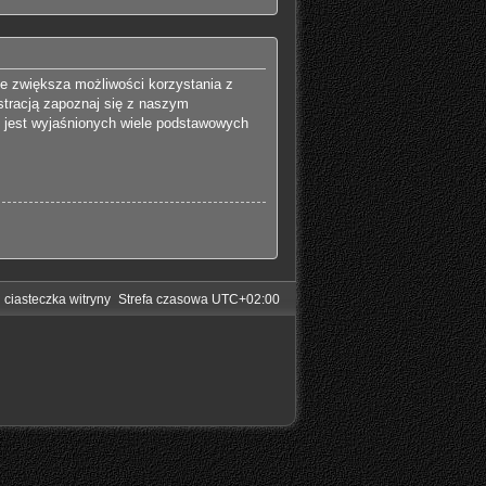
ie zwiększa możliwości korzystania z
stracją zapoznaj się z naszym
 jest wyjaśnionych wiele podstawowych
 ciasteczka witryny
Strefa czasowa
UTC+02:00