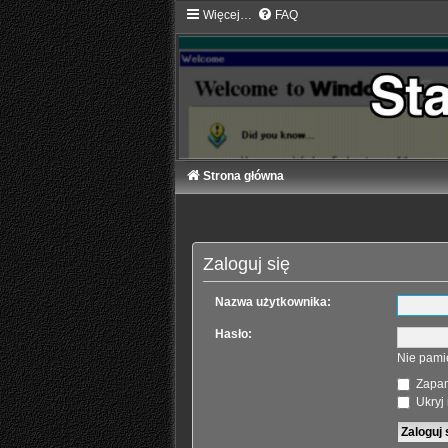
Więcej…
FAQ
Strona główna
Zaloguj się
Nazwa użytkownika:
Hasło:
Nie pami
Zapam
Ukryj 