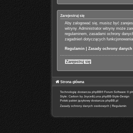
Zarejestruj się
Aby zalogować się, musisz być zarejes
witryny. Administrator witryny może z
regulaminem, zasadami ochrony danych
zagadnień dotyczących funkcjonowania 
Regulamin
|
Zasady ochrony danych
Zarejestruj się
Strona główna
Technologię dostarcza
phpBB
® Forum Software © p
Style: Carbon by Joyce&Luna
phpBB-Style-Design
Polski pakiet językowy dostarcza
phpBB.pl
Zasady ochrony danych osobowych
|
Regulamin