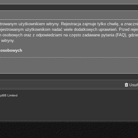
trowanym użytkownikiem witryny. Rejestracja zajmuje tylko chwilę, a znaczn
arejestrowanym użytkownikom nadać wiele dodatkowych uprawnień. Przed reje
 osobowych oraz z odpowiedziami na często zadawane pytania (FAQ), gdzie
witryny.
 osobowych
Usuń
hpBB Limited