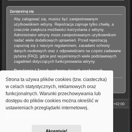
Zarejestruj się
Aby zalogować się, musisz być zarejestrowanym
użytkownikiem witryny. Rejestracja zajmuje tylko chwilę, a
znacznie zwiększa możliwości korzystania z witryny.
Administrator witryny może zarejestrowanym użytkownikom
nadać wiele dodatkowych uprawnień. Przed rejestracją
zapoznaj się z naszym regulaminem, zasadami ochrony
danych osobowych oraz z odpowiedziami na często zadawane
pytania (FAQ), gdzie jest wyjaśnionych wiele podstawowych
zagadnień dotyczących funkcjonowania witryny.
Regulamin
|
Zasady ochrony danych osobowych
Strona ta używa plików cookies (tzw. ciasteczka)
Zarejestruj się
w celach statystycznych, reklamowych oraz
funkcjonalnych. Warunki przechowywania lub
dostępu do plików cookies można określić w
Strona główna
Strefa czasowa
UTC+02:00
ustawieniach przeglądarki internetowej.
Technologię dostarcza
phpBB
® Forum Software © phpBB Limited
Dowiedz się więcej
Style: Carbon by Joyce&Luna
phpBB-Style-Design
Polski pakiet językowy dostarcza
phpBB.pl
Zasady ochrony danych osobowych
|
Regulamin
Akceptuję!