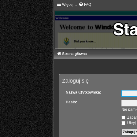
Więcej…
FAQ
Strona główna
Zaloguj się
Nazwa użytkownika:
Hasło:
Nie pami
Zapam
Ukryj 