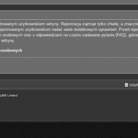
trowanym użytkownikiem witryny. Rejestracja zajmuje tylko chwilę, a znaczn
arejestrowanym użytkownikom nadać wiele dodatkowych uprawnień. Przed reje
 osobowych oraz z odpowiedziami na często zadawane pytania (FAQ), gdzie
witryny.
 osobowych
Usuń
hpBB Limited