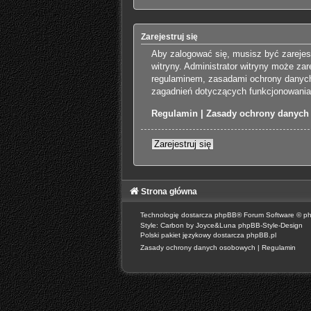
Zarejestruj się
Aby zalogować się, musisz być zarejes
witryny. Administrator witryny może z
regulaminem, zasadami ochrony danych
zagadnień dotyczących funkcjonowania 
Regulamin
|
Zasady ochrony danych
Zarejestruj się
Strona główna
Technologię dostarcza
phpBB
® Forum Software © p
Style: Carbon by Joyce&Luna
phpBB-Style-Design
Polski pakiet językowy dostarcza
phpBB.pl
Zasady ochrony danych osobowych
|
Regulamin