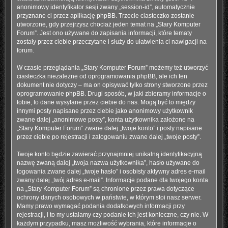
anonimowy identyfikator sesji zwany „session-id”, automatycznie
przyznane ci przez aplikację phpBB. Trzecie ciasteczko zostanie
utworzone, gdy przejrzysz chociaż jeden temat na „Stary Komputer
Forum”. Jest ono używane do zapisania informacji, które tematy
zostały przez ciebie przeczytane i służy do ułatwienia ci nawigacji na
forum.
W czasie przeglądania „Stary Komputer Forum” możemy też utworzyć
ciasteczka niezależne od oprogramowania phpBB, ale ich ten
dokument nie dotyczy – ma on opisywać tylko strony stworzone przez
oprogramowanie phpBB. Drugi sposób, w jaki zbieramy informacje o
tobie, to dane wysyłane przez ciebie do nas. Mogą być to między
innymi posty napisane przez ciebie jako anonimowy użytkownik
zwane dalej „anonimowe posty”, konta użytkownika założone na
„Stary Komputer Forum” zwane dalej „twoje konto” i posty napisane
przez ciebie po rejestracji i zalogowaniu zwane dalej „twoje posty”.
Twoje konto będzie zawierać przynajmniej unikalną identyfikacyjną
nazwę zwaną dalej „twoja nazwa użytkownika”, hasło używane do
logowania zwane dalej „twoje hasło” i osobisty aktywny adres e-mail
zwany dalej „twój adres e-mail”. Informacje podane dla twojego konta
na „Stary Komputer Forum” są chronione przez prawa dotyczące
ochrony danych osobowych w państwie, w którym stoi nasz serwer.
Mamy prawo wymagać podania dodatkowych informacji przy
rejestracji, i to my ustalamy czy podanie ich jest konieczne, czy nie. W
każdym przypadku, masz możliwość wybrania, które informacje o