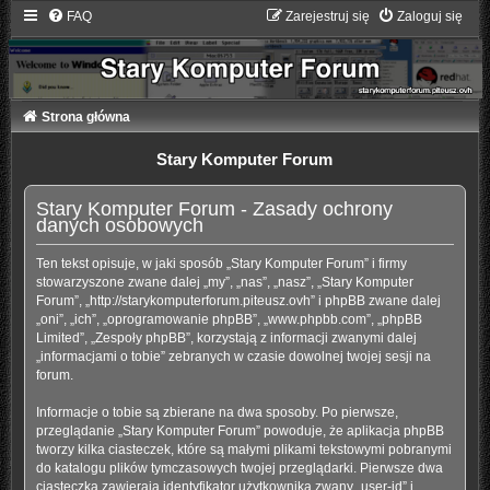
FAQ
Zarejestruj się
Zaloguj się
Strona główna
Stary Komputer Forum
Stary Komputer Forum - Zasady ochrony
danych osobowych
Ten tekst opisuje, w jaki sposób „Stary Komputer Forum” i firmy
stowarzyszone zwane dalej „my”, „nas”, „nasz”, „Stary Komputer
Forum”, „http://starykomputerforum.piteusz.ovh” i phpBB zwane dalej
„oni”, „ich”, „oprogramowanie phpBB”, „www.phpbb.com”, „phpBB
Limited”, „Zespoły phpBB”, korzystają z informacji zwanymi dalej
„informacjami o tobie” zebranych w czasie dowolnej twojej sesji na
forum.
Informacje o tobie są zbierane na dwa sposoby. Po pierwsze,
przeglądanie „Stary Komputer Forum” powoduje, że aplikacja phpBB
tworzy kilka ciasteczek, które są małymi plikami tekstowymi pobranymi
do katalogu plików tymczasowych twojej przeglądarki. Pierwsze dwa
ciasteczka zawierają identyfikator użytkownika zwany „user-id” i