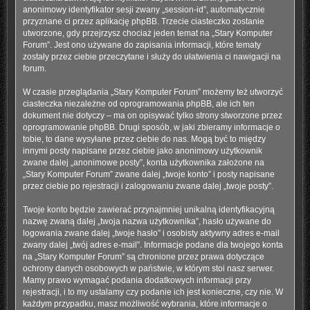
anonimowy identyfikator sesji zwany „session-id”, automatycznie
przyznane ci przez aplikację phpBB. Trzecie ciasteczko zostanie
utworzone, gdy przejrzysz chociaż jeden temat na „Stary Komputer
Forum”. Jest ono używane do zapisania informacji, które tematy
zostały przez ciebie przeczytane i służy do ułatwienia ci nawigacji na
forum.
W czasie przeglądania „Stary Komputer Forum” możemy też utworzyć
ciasteczka niezależne od oprogramowania phpBB, ale ich ten
dokument nie dotyczy – ma on opisywać tylko strony stworzone przez
oprogramowanie phpBB. Drugi sposób, w jaki zbieramy informacje o
tobie, to dane wysyłane przez ciebie do nas. Mogą być to między
innymi posty napisane przez ciebie jako anonimowy użytkownik
zwane dalej „anonimowe posty”, konta użytkownika założone na
„Stary Komputer Forum” zwane dalej „twoje konto” i posty napisane
przez ciebie po rejestracji i zalogowaniu zwane dalej „twoje posty”.
Twoje konto będzie zawierać przynajmniej unikalną identyfikacyjną
nazwę zwaną dalej „twoja nazwa użytkownika”, hasło używane do
logowania zwane dalej „twoje hasło” i osobisty aktywny adres e-mail
zwany dalej „twój adres e-mail”. Informacje podane dla twojego konta
na „Stary Komputer Forum” są chronione przez prawa dotyczące
ochrony danych osobowych w państwie, w którym stoi nasz serwer.
Mamy prawo wymagać podania dodatkowych informacji przy
rejestracji, i to my ustalamy czy podanie ich jest konieczne, czy nie. W
każdym przypadku, masz możliwość wybrania, które informacje o