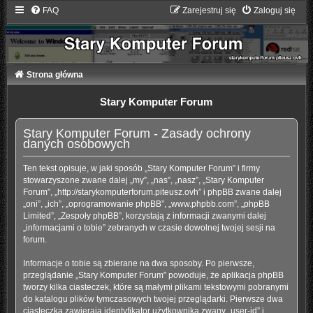
FAQ
Zarejestruj się
Zaloguj się
Strona główna
Stary Komputer Forum
Stary Komputer Forum - Zasady ochrony
danych osobowych
Ten tekst opisuje, w jaki sposób „Stary Komputer Forum” i firmy
stowarzyszone zwane dalej „my”, „nas”, „nasz”, „Stary Komputer
Forum”, „http://starykomputerforum.piteusz.ovh” i phpBB zwane dalej
„oni”, „ich”, „oprogramowanie phpBB”, „www.phpbb.com”, „phpBB
Limited”, „Zespoły phpBB”, korzystają z informacji zwanymi dalej
„informacjami o tobie” zebranych w czasie dowolnej twojej sesji na
forum.
Informacje o tobie są zbierane na dwa sposoby. Po pierwsze,
przeglądanie „Stary Komputer Forum” powoduje, że aplikacja phpBB
tworzy kilka ciasteczek, które są małymi plikami tekstowymi pobranymi
do katalogu plików tymczasowych twojej przeglądarki. Pierwsze dwa
ciasteczka zawierają identyfikator użytkownika zwany „user-id” i