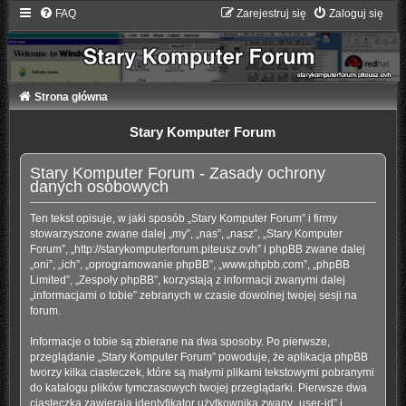
FAQ
Zarejestruj się
Zaloguj się
Strona główna
Stary Komputer Forum
Stary Komputer Forum - Zasady ochrony
danych osobowych
Ten tekst opisuje, w jaki sposób „Stary Komputer Forum” i firmy
stowarzyszone zwane dalej „my”, „nas”, „nasz”, „Stary Komputer
Forum”, „http://starykomputerforum.piteusz.ovh” i phpBB zwane dalej
„oni”, „ich”, „oprogramowanie phpBB”, „www.phpbb.com”, „phpBB
Limited”, „Zespoły phpBB”, korzystają z informacji zwanymi dalej
„informacjami o tobie” zebranych w czasie dowolnej twojej sesji na
forum.
Informacje o tobie są zbierane na dwa sposoby. Po pierwsze,
przeglądanie „Stary Komputer Forum” powoduje, że aplikacja phpBB
tworzy kilka ciasteczek, które są małymi plikami tekstowymi pobranymi
do katalogu plików tymczasowych twojej przeglądarki. Pierwsze dwa
ciasteczka zawierają identyfikator użytkownika zwany „user-id” i