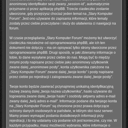
anonimowy identyfikator sesji zwany „session-id”, automatycznie
przyznane ci przez aplikację phpBB. Trzecie ciasteczko zostanie
utworzone, gdy przejrzysz chociaż jeden temat na „Stary Komputer
Forum”. Jest ono używane do zapisania informacji, które tematy
zostały przez ciebie przeczytane i służy do ułatwienia ci nawigacji na
forum.
W czasie przeglądania „Stary Komputer Forum” możemy też utworzyć
ciasteczka niezależne od oprogramowania phpBB, ale ich ten
dokument nie dotyczy – ma on opisywać tylko strony stworzone przez
oprogramowanie phpBB. Drugi sposób, w jaki zbieramy informacje o
tobie, to dane wysyłane przez ciebie do nas. Mogą być to między
innymi posty napisane przez ciebie jako anonimowy użytkownik
zwane dalej „anonimowe posty”, konta użytkownika założone na
„Stary Komputer Forum” zwane dalej „twoje konto” i posty napisane
przez ciebie po rejestracji i zalogowaniu zwane dalej „twoje posty”.
Twoje konto będzie zawierać przynajmniej unikalną identyfikacyjną
nazwę zwaną dalej „twoja nazwa użytkownika”, hasło używane do
logowania zwane dalej „twoje hasło” i osobisty aktywny adres e-mail
zwany dalej „twój adres e-mail”. Informacje podane dla twojego konta
na „Stary Komputer Forum” są chronione przez prawa dotyczące
ochrony danych osobowych w państwie, w którym stoi nasz serwer.
Mamy prawo wymagać podania dodatkowych informacji przy
rejestracji, i to my ustalamy czy podanie ich jest konieczne, czy nie. W
każdym przypadku, masz możliwość wybrania, które informacje o