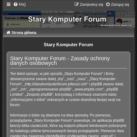
FAQ
Zarejestruj się
Zaloguj się
Strona główna
Stary Komputer Forum
Stary Komputer Forum - Zasady ochrony
danych osobowych
Ten tekst opisuje, w jaki sposób „Stary Komputer Forum” i firmy
stowarzyszone zwane dalej „my”, „nas”, „nasz”, „Stary Komputer
Forum”, „http://starykomputerforum.piteusz.ovh” i phpBB zwane dalej
„oni”, „ich”, „oprogramowanie phpBB”, „www.phpbb.com”, „phpBB
Limited”, „Zespoły phpBB”, korzystają z informacji zwanymi dalej
„informacjami o tobie” zebranych w czasie dowolnej twojej sesji na
forum.
Informacje o tobie są zbierane na dwa sposoby. Po pierwsze,
przeglądanie „Stary Komputer Forum” powoduje, że aplikacja phpBB
tworzy kilka ciasteczek, które są małymi plikami tekstowymi pobranymi
do katalogu plików tymczasowych twojej przeglądarki. Pierwsze dwa
ciasteczka zawierają identyfikator użytkownika zwany „user-id” i