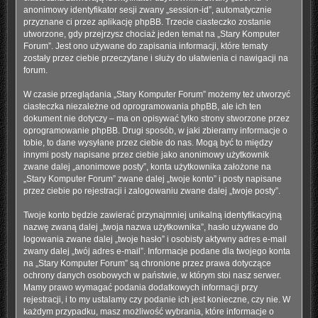
anonimowy identyfikator sesji zwany „session-id”, automatycznie
przyznane ci przez aplikację phpBB. Trzecie ciasteczko zostanie
utworzone, gdy przejrzysz chociaż jeden temat na „Stary Komputer
Forum”. Jest ono używane do zapisania informacji, które tematy
zostały przez ciebie przeczytane i służy do ułatwienia ci nawigacji na
forum.
W czasie przeglądania „Stary Komputer Forum” możemy też utworzyć
ciasteczka niezależne od oprogramowania phpBB, ale ich ten
dokument nie dotyczy – ma on opisywać tylko strony stworzone przez
oprogramowanie phpBB. Drugi sposób, w jaki zbieramy informacje o
tobie, to dane wysyłane przez ciebie do nas. Mogą być to między
innymi posty napisane przez ciebie jako anonimowy użytkownik
zwane dalej „anonimowe posty”, konta użytkownika założone na
„Stary Komputer Forum” zwane dalej „twoje konto” i posty napisane
przez ciebie po rejestracji i zalogowaniu zwane dalej „twoje posty”.
Twoje konto będzie zawierać przynajmniej unikalną identyfikacyjną
nazwę zwaną dalej „twoja nazwa użytkownika”, hasło używane do
logowania zwane dalej „twoje hasło” i osobisty aktywny adres e-mail
zwany dalej „twój adres e-mail”. Informacje podane dla twojego konta
na „Stary Komputer Forum” są chronione przez prawa dotyczące
ochrony danych osobowych w państwie, w którym stoi nasz serwer.
Mamy prawo wymagać podania dodatkowych informacji przy
rejestracji, i to my ustalamy czy podanie ich jest konieczne, czy nie. W
każdym przypadku, masz możliwość wybrania, które informacje o