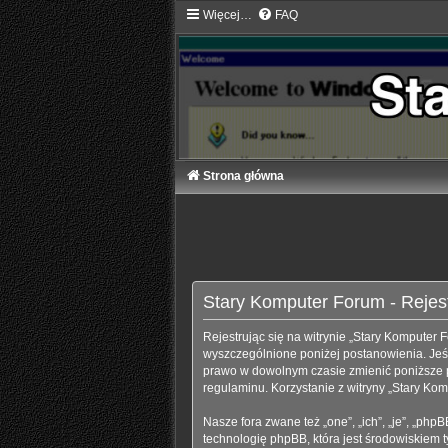
Więcej…
FAQ
Strona główna
Stary Komputer Forum - Rejes
Rejestrując się na witrynie „Stary Komputer F
wyszczególnione poniżej postanowienia. Jeśli
prawo w dowolnym czasie zmienić poniższe po
regulaminu. Korzystanie z witryny „Stary K
Nasze fora zwane też „one”, „ich”, „je”, „p
technologię phpBB, która jest środowiskiem ty