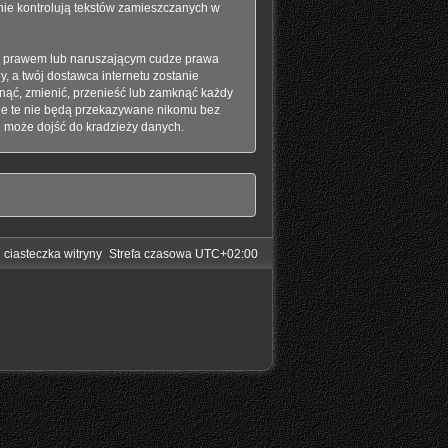
 nie kontrolują tekstów zamieszczanych w
im prawem lub naruszającym cudze prawa
, a twój dostawca internetu zostanie
nąć, zmienić, przenieść lub zamknąć każdy
cje te nie będą przekazywane nikomu bez
h może dojść do kradzieży danych.
 ciasteczka witryny
Strefa czasowa
UTC+02:00