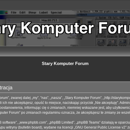
Stary Komputer Forum
tracja
orum”, zwanej dalej „my”, ”nas”, „nasza”, „Stary Komputer Forum”, „http://starykomp
 ich nie akceptujesz, opuść to miejsce, naciskając przycisk „Nie akceptuję”. Admi
stanowienia, informując cię o zmianach, niemniej wskazane jest, aby użytkownicy
omputer Forum” po zmianach regulaminu oznacza, że akceptujesz te zmiany ze wsz
hpBB software”, „www.phpbb.com”, „phpBB Limited”, „phpBB Teams” działają w opar
pu witryny (bulletin board), wydane na licencji „
GNU General Public License v2
” 