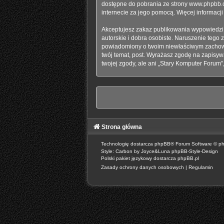
dostępne do pobrania ze strony
www.phpbb.
internecie za jego pomocą. Więcej informacj
Akceptujesz zakaz publikowania wypowiedzi
autorskie i dobra osobiste. Naruszenie tego
powiadomiony o twoim niewłaściwym zachowan
twój temat, post. Wyrażasz zgodę na zapisyw
twojej zgody, ale ani „Stary Komputer Forum
Strona główna
Technologię dostarcza
phpBB
® Forum Software © p
Style: Carbon by Joyce&Luna
phpBB-Style-Design
Polski pakiet językowy dostarcza
phpBB.pl
Zasady ochrony danych osobowych
|
Regulamin