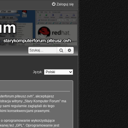
Zaloguj się
Szukaj
Wyszukiwanie zaawansowane
Język:
uterforum.piteusz.ovh”, akceptujesz
nistracja witryny „Stary Komputer Forum” ma
 sami regularnie zaglądali do tego
elkimi konsekwencjami prawnymi.
ciu o oprogramowanie wykorzystujące
zwanej też „GPL”. Oprogramowanie jest