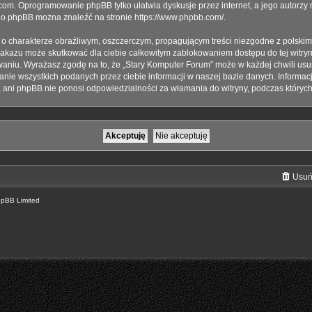
com
. Oprogramowanie phpBB tylko ułatwia dyskusje przez internet, a jego autorzy
i o phpBB można znaleźć na stronie
https://www.phpbb.com/
.
 o charakterze obraźliwym, oszczerczym, propagującym treści niezgodne z polsk
 zakazu może skutkować dla ciebie całkowitym zablokowaniem dostępu do tej witryny
iu. Wyrażasz zgodę na to, że „Stary Komputer Forum” może w każdej chwili usu
anie wszystkich podanych przez ciebie informacji w naszej bazie danych. Informa
”, ani phpBB nie ponosi odpowiedzialności za włamania do witryny, podczas któryc
Usuń
hpBB Limited