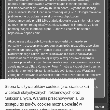
oparciu o oprogramowanie wykorzystujące technologię phpBB, która
jest środowiskiem typu witryny (bulletin board), wydane na licencji
„
GNU General Public License v2
” zwanej też „GPL”. Oprogramowanie
jest dostępne do pobrania ze strony
www.phpbb.com
.
Oprogramowanie phpBB tylko ułatwia dyskusje przez internet, a jego
autorzy nie kontrolują tekstów zamieszczanych w internecie za jego
pomocą. Więcej informacji o phpBB można znaleźć na stronie
https://www.phpbb.com/
.
Akceptujesz zakaz publikowania wypowiedzi o charakterze
obraźliwym, oszczerczym, propagującym treści niezgodne z polskim
prawem lub naruszającym cudze prawa autorskie i dobra osobiste.
Naruszenie tego zakazu może skutkować dla ciebie całkowitym
zablokowaniem dostępu do tej witryny, a twój dostawca internetu
zostanie powiadomiony o twoim niewłaściwym zachowaniu. Wyrażasz
zgodę na to, że „Stary Komputer Forum” może w każdej chwili usunąć,
zmienić, przenieść lub zamknąć każdy twój temat, post. Wyrażasz
zgodę na zapisywanie wszystkich podanych przez ciebie informacji w
naszej bazie danych. Informacje te nie będą przekazywane nikomu
bez twojej zgody, ale ani „Stary Komputer Forum”, ani phpBB nie
Strona ta używa plików cookies (tzw. ciasteczka)
ponosi odpowiedzialności za włamania do witryny, podczas których
może dojść do kradzieży danych.
w celach statystycznych, reklamowych oraz
funkcjonalnych. Warunki przechowywania lub
dostępu do plików cookies można określić w
Strona główna
Strefa czasowa
UTC+02:00