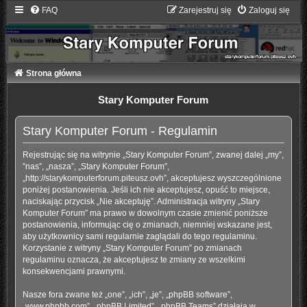
FAQ
Zarejestruj się
Zaloguj się
Strona główna
Stary Komputer Forum
Stary Komputer Forum - Regulamin
Rejestrując się na witrynie „Stary Komputer Forum”, zwanej dalej „my”,
”nas”, „nasza”, „Stary Komputer Forum”,
„http://starykomputerforum.piteusz.ovh”, akceptujesz wyszczególnione
poniżej postanowienia. Jeśli ich nie akceptujesz, opuść to miejsce,
naciskając przycisk „Nie akceptuję”. Administracja witryny „Stary
Komputer Forum” ma prawo w dowolnym czasie zmienić poniższe
postanowienia, informując cię o zmianach, niemniej wskazane jest,
aby użytkownicy sami regularnie zaglądali do tego regulaminu.
Korzystanie z witryny „Stary Komputer Forum” po zmianach
regulaminu oznacza, że akceptujesz te zmiany ze wszelkimi
konsekwencjami prawnymi.
Nasze fora zwane też „one”, „ich”, „je”, „phpBB software”,
„www.phpbb.com”, „phpBB Limited”, „phpBB Teams” działają w