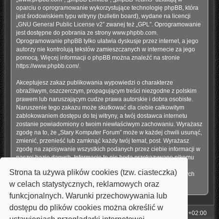
oparciu o oprogramowanie wykorzystujące technologię phpBB, która
jest środowiskiem typu witryny (bulletin board), wydane na licencji
„
GNU General Public License v2
” zwanej też „GPL”. Oprogramowanie
jest dostępne do pobrania ze strony
www.phpbb.com
.
Oprogramowanie phpBB tylko ułatwia dyskusje przez internet, a jego
autorzy nie kontrolują tekstów zamieszczanych w internecie za jego
pomocą. Więcej informacji o phpBB można znaleźć na stronie
https://www.phpbb.com/
.
Akceptujesz zakaz publikowania wypowiedzi o charakterze
obraźliwym, oszczerczym, propagującym treści niezgodne z polskim
prawem lub naruszającym cudze prawa autorskie i dobra osobiste.
Naruszenie tego zakazu może skutkować dla ciebie całkowitym
zablokowaniem dostępu do tej witryny, a twój dostawca internetu
zostanie powiadomiony o twoim niewłaściwym zachowaniu. Wyrażasz
zgodę na to, że „Stary Komputer Forum” może w każdej chwili usunąć,
zmienić, przenieść lub zamknąć każdy twój temat, post. Wyrażasz
zgodę na zapisywanie wszystkich podanych przez ciebie informacji w
naszej bazie danych. Informacje te nie będą przekazywane nikomu
bez twojej zgody, ale ani „Stary Komputer Forum”, ani phpBB nie
Strona ta używa plików cookies (tzw. ciasteczka)
ponosi odpowiedzialności za włamania do witryny, podczas których
może dojść do kradzieży danych.
w celach statystycznych, reklamowych oraz
funkcjonalnych. Warunki przechowywania lub
dostępu do plików cookies można określić w
Strona główna
Strefa czasowa
UTC+02:00