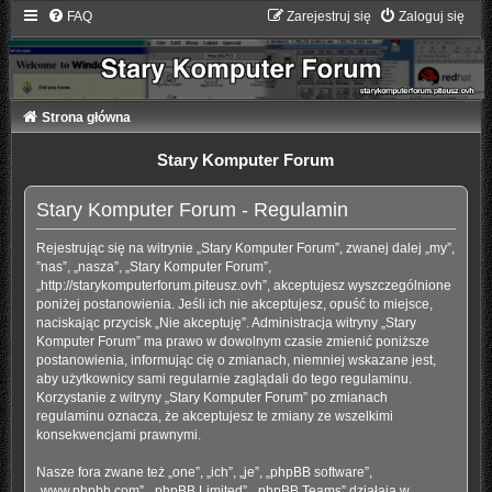
FAQ
Zarejestruj się
Zaloguj się
Strona główna
Stary Komputer Forum
Stary Komputer Forum - Regulamin
Rejestrując się na witrynie „Stary Komputer Forum”, zwanej dalej „my”,
”nas”, „nasza”, „Stary Komputer Forum”,
„http://starykomputerforum.piteusz.ovh”, akceptujesz wyszczególnione
poniżej postanowienia. Jeśli ich nie akceptujesz, opuść to miejsce,
naciskając przycisk „Nie akceptuję”. Administracja witryny „Stary
Komputer Forum” ma prawo w dowolnym czasie zmienić poniższe
postanowienia, informując cię o zmianach, niemniej wskazane jest,
aby użytkownicy sami regularnie zaglądali do tego regulaminu.
Korzystanie z witryny „Stary Komputer Forum” po zmianach
regulaminu oznacza, że akceptujesz te zmiany ze wszelkimi
konsekwencjami prawnymi.
Nasze fora zwane też „one”, „ich”, „je”, „phpBB software”,
„www.phpbb.com”, „phpBB Limited”, „phpBB Teams” działają w