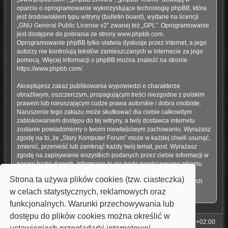
oparciu o oprogramowanie wykorzystujące technologię phpBB, która
jest środowiskiem typu witryny (bulletin board), wydane na licencji
„
GNU General Public License v2
” zwanej też „GPL”. Oprogramowanie
jest dostępne do pobrania ze strony
www.phpbb.com
.
Oprogramowanie phpBB tylko ułatwia dyskusje przez internet, a jego
autorzy nie kontrolują tekstów zamieszczanych w internecie za jego
pomocą. Więcej informacji o phpBB można znaleźć na stronie
https://www.phpbb.com/
.
Akceptujesz zakaz publikowania wypowiedzi o charakterze
obraźliwym, oszczerczym, propagującym treści niezgodne z polskim
prawem lub naruszającym cudze prawa autorskie i dobra osobiste.
Naruszenie tego zakazu może skutkować dla ciebie całkowitym
zablokowaniem dostępu do tej witryny, a twój dostawca internetu
zostanie powiadomiony o twoim niewłaściwym zachowaniu. Wyrażasz
zgodę na to, że „Stary Komputer Forum” może w każdej chwili usunąć,
zmienić, przenieść lub zamknąć każdy twój temat, post. Wyrażasz
zgodę na zapisywanie wszystkich podanych przez ciebie informacji w
naszej bazie danych. Informacje te nie będą przekazywane nikomu
bez twojej zgody, ale ani „Stary Komputer Forum”, ani phpBB nie
Strona ta używa plików cookies (tzw. ciasteczka)
ponosi odpowiedzialności za włamania do witryny, podczas których
może dojść do kradzieży danych.
w celach statystycznych, reklamowych oraz
funkcjonalnych. Warunki przechowywania lub
dostępu do plików cookies można określić w
Strona główna
Strefa czasowa
UTC+02:00