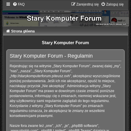
FAQ
Zarejestruj się
Zaloguj się
Strona główna
Stary Komputer Forum
Stary Komputer Forum - Regulamin
Rejestrując się na witrynie „Stary Komputer Forum”, zwanej dalej „my”,
”nas”, „nasza”, „Stary Komputer Forum”,
„http://starykomputerforum.piteusz.ovh”, akceptujesz wyszczególnione
poniżej postanowienia. Jeśli ich nie akceptujesz, opuść to miejsce,
naciskając przycisk „Nie akceptuję”. Administracja witryny „Stary
Komputer Forum” ma prawo w dowolnym czasie zmienić poniższe
postanowienia, informując cię o zmianach, niemniej wskazane jest,
aby użytkownicy sami regularnie zaglądali do tego regulaminu.
Korzystanie z witryny „Stary Komputer Forum” po zmianach
regulaminu oznacza, że akceptujesz te zmiany ze wszelkimi
konsekwencjami prawnymi.
Nasze fora zwane też „one”, „ich”, „je”, „phpBB software”,
„www.phpbb.com”, „phpBB Limited”, „phpBB Teams” działają w