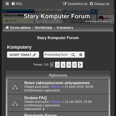
FAQ
Zarejestruj się
Zaloguj się
Strona główna
Northbridge
Komputery
Stary Komputer Forum
Komputery
Szukaj
Wyszukiwanie zaaw
NOWY TEMAT
1
2
3
4
5
Następna
Tematy: 119
Ogłoszenia
Nowe zabezpieczenie antyspamowe
Ostatni post autor:
Piteusz
«
21 kwie 2018, 09:09
w
Informacje i ogłoszenia
Drobne FAQ
Ostatni post autor:
Piteusz
«
12 cze 2024, 15:09
w
Informacje i ogłoszenia
Odpowiedzi:
1
Regulamin Forum