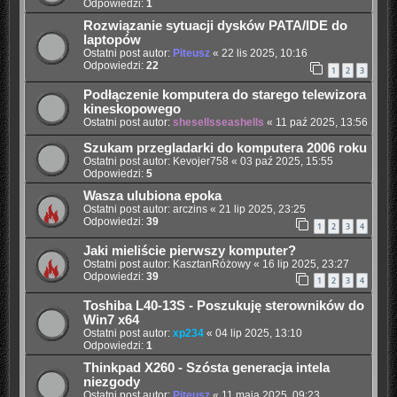
Odpowiedzi:
1
Rozwiązanie sytuacji dysków PATA/IDE do
laptopów
Ostatni post autor:
Piteusz
«
22 lis 2025, 10:16
Odpowiedzi:
22
1
2
3
Podłączenie komputera do starego telewizora
kineskopowego
Ostatni post autor:
shesellsseashells
«
11 paź 2025, 13:56
Szukam przegladarki do komputera 2006 roku
Ostatni post autor:
Kevojer758
«
03 paź 2025, 15:55
Odpowiedzi:
5
Wasza ulubiona epoka
Ostatni post autor:
arczins
«
21 lip 2025, 23:25
Odpowiedzi:
39
1
2
3
4
Jaki mieliście pierwszy komputer?
Ostatni post autor:
KasztanRóżowy
«
16 lip 2025, 23:27
Odpowiedzi:
39
1
2
3
4
Toshiba L40-13S - Poszukuję sterowników do
Win7 x64
Ostatni post autor:
xp234
«
04 lip 2025, 13:10
Odpowiedzi:
1
Thinkpad X260 - Szósta generacja intela
niezgody
Ostatni post autor:
Piteusz
«
11 maja 2025, 09:23