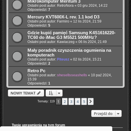
Mikrokomputer Meritum 3
Ostatni post autor:
RetroNora
«
03 gru 2024, 14:22
Odpowiedzi:
7
Mercury KVT600X-L rev. 1.1 kod D3
Ostatni post autor:
Farmiro
«
12 lis 2024, 21:59
Odpowiedzi:
5
Gdzie kupić pamięć Samsung K4S1616220-
TC60 do iMac G3 M5521 500MHz?
Ostatni post autor:
Kawiaczeg
«
06 lis 2024, 21:49
Mały poradnik czyszczenia ogumienia na
komputerach
Ostatni post autor:
Piteusz
«
02 lis 2024, 15:21
Odpowiedzi:
2
Retro Pc
Ostatni post autor:
shesellsseashells
«
10 paź 2024,
15:39
Odpowiedzi:
1
NOWY TEMAT
1
2
3
4
5
Następna
Tematy: 119
Przejdź do
Twoje uprawnienia na tym forum