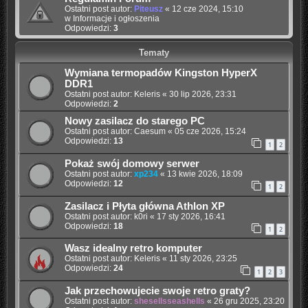
Ostatni post autor:
Piteusz
«
12 cze 2024, 15:10
w
Informacje i ogłoszenia
Odpowiedzi:
3
Tematy
Wymiana termopadów Kingston HyperX
DDR1
Ostatni post autor:
Keleris
«
30 lip 2026, 23:31
Odpowiedzi:
2
Nowy zasilacz do starego PC
Ostatni post autor:
Caesum
«
05 cze 2026, 15:24
Odpowiedzi:
13
1
2
Pokaż swój domowy serwer
Ostatni post autor:
xp234
«
13 kwie 2026, 18:09
Odpowiedzi:
12
1
2
Zasilacz i Płyta główna Athlon XP
Ostatni post autor:
k0ri
«
17 sty 2026, 16:41
Odpowiedzi:
18
1
2
Wasz idealny retro komputer
Ostatni post autor:
Keleris
«
11 sty 2026, 23:25
Odpowiedzi:
24
1
2
3
Jak przechowujecie swoje retro graty?
Ostatni post autor:
shesellsseashells
«
26 gru 2025, 23:20