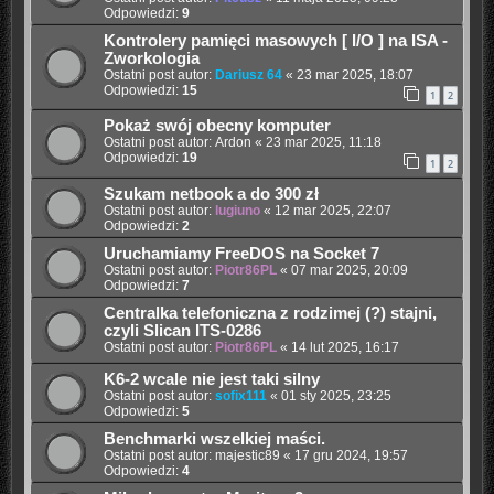
Odpowiedzi:
9
Kontrolery pamięci masowych [ I/O ] na ISA -
Zworkologia
Ostatni post autor:
Dariusz 64
«
23 mar 2025, 18:07
Odpowiedzi:
15
1
2
Pokaż swój obecny komputer
Ostatni post autor:
Ardon
«
23 mar 2025, 11:18
Odpowiedzi:
19
1
2
Szukam netbook a do 300 zł
Ostatni post autor:
lugiuno
«
12 mar 2025, 22:07
Odpowiedzi:
2
Uruchamiamy FreeDOS na Socket 7
Ostatni post autor:
Piotr86PL
«
07 mar 2025, 20:09
Odpowiedzi:
7
Centralka telefoniczna z rodzimej (?) stajni,
czyli Slican ITS-0286
Ostatni post autor:
Piotr86PL
«
14 lut 2025, 16:17
K6-2 wcale nie jest taki silny
Ostatni post autor:
sofix111
«
01 sty 2025, 23:25
Odpowiedzi:
5
Benchmarki wszelkiej maści.
Ostatni post autor:
majestic89
«
17 gru 2024, 19:57
Odpowiedzi:
4