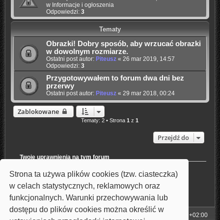
w
Informacje i ogłoszenia
Odpowiedzi:
3
Tematy
Obrazki! Dobry sposób, aby wrzucać obrazki
w dowolnym rozmiarze.
Ostatni post autor:
Piteusz
«
26 mar 2019, 14:57
Odpowiedzi:
3
Przygotowywałem to forum dwa dni bez
przerwy
Ostatni post autor:
Piteusz
«
29 mar 2018, 00:24
Zablokowane
Tematy: 2 • Strona
1
z
1
Przejdź do
Twoje uprawnienia na tym forum
Nie możesz
tworzyć nowych tematów
Strona ta używa plików cookies (tzw. ciasteczka)
Nie możesz
odpowiadać w tematach
Nie możesz
zmieniać swoich postów
w celach statystycznych, reklamowych oraz
Nie możesz
usuwać swoich postów
funkcjonalnych. Warunki przechowywania lub
Nie możesz
dodawać załączników
dostępu do plików cookies można określić w
Strona główna
Strefa czasowa
UTC+02:00