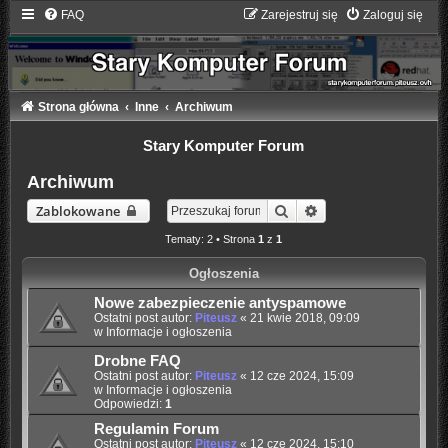
FAQ
Zarejestruj się
Zaloguj się
Strona główna
Inne
Archiwum
Stary Komputer Forum
Archiwum
Szukaj
Wyszukiwanie zaaw
Zablokowane
Tematy: 2 • Strona
1
z
1
Ogłoszenia
Nowe zabezpieczenie antyspamowe
Ostatni post autor:
Piteusz
«
21 kwie 2018, 09:09
w
Informacje i ogłoszenia
Drobne FAQ
Ostatni post autor:
Piteusz
«
12 cze 2024, 15:09
w
Informacje i ogłoszenia
Odpowiedzi:
1
Regulamin Forum
Ostatni post autor:
Piteusz
«
12 cze 2024, 15:10