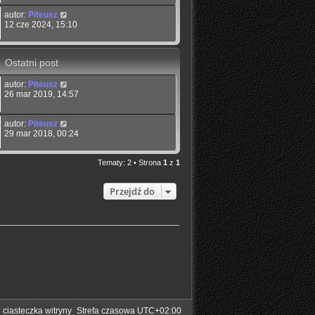
autor:
Piteusz
12 cze 2024, 15:10
Ostatni post
autor:
Piteusz
26 mar 2019, 14:57
autor:
Piteusz
29 mar 2018, 00:24
Tematy: 2 • Strona
1
z
1
Przejdź do
 ciasteczka witryny
Strefa czasowa
UTC+02:00