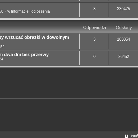
3
339475
50
» w
Informacje i ogłoszenia
Odpowiedzi
Odsłony
aby wrzucać obrazki w dowolnym
3
183054
:52
m dwa dni bez przerwy
0
26452
24
Usuń