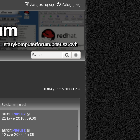
Zarejestruj się
Zaloguj się
Szukaj
Wyszukiwanie zaawansowane
Tematy: 2 • Strona
1
z
1
Ostatni post
autor:
Piteusz
21 kwie 2018, 09:09
autor:
Piteusz
12 cze 2024, 15:09