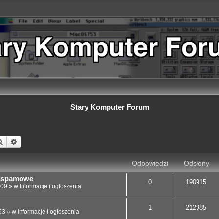
Stary Komputer Forum
Szukaj
Wyszukiwanie zaawansowane
Odpowiedzi
Odsłony
tyspamowe
0
190915
:09
» w
Informacje i ogłoszenia
1
212985
53
» w
Informacje i ogłoszenia