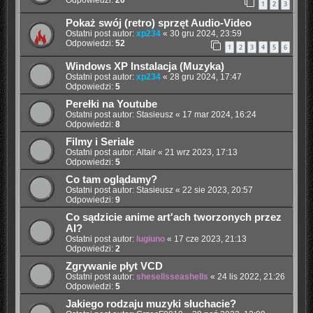
Odpowiedzi:
20
1
2
3
Pokaż swój (retro) sprzęt Audio-Video
Ostatni post autor:
xp234
«
30 gru 2024, 23:59
Odpowiedzi:
52
1
2
3
4
5
6
Windows XP Instalacja (Muzyka)
Ostatni post autor:
xp234
«
28 gru 2024, 17:47
Odpowiedzi:
5
Perełki na Youtube
Ostatni post autor:
Stasieusz
«
17 mar 2024, 16:24
Odpowiedzi:
8
Filmy i Seriale
Ostatni post autor:
Altair
«
21 wrz 2023, 17:13
Odpowiedzi:
5
Co tam oglądamy?
Ostatni post autor:
Stasieusz
«
22 sie 2023, 20:57
Odpowiedzi:
9
Co sądzicie anime art'ach tworzonych przez
AI?
Ostatni post autor:
lugiuno
«
17 cze 2023, 21:13
Odpowiedzi:
2
Zgrywanie płyt VCD
Ostatni post autor:
shesellsseashells
«
24 lis 2022, 21:26
Odpowiedzi:
5
Jakiego rodzaju muzyki słuchacie?