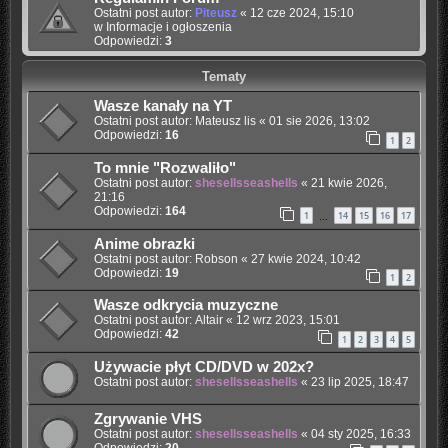
Ostatni post autor:
Piteusz
«
12 cze 2024, 15:10
w
Informacje i ogłoszenia
Odpowiedzi:
3
Tematy
Wasze kanały na YT
Ostatni post autor:
Mateusz lis
«
01 sie 2026, 13:02
Odpowiedzi:
16
1
2
To mnie "Rozwaliło"
Ostatni post autor:
shesellsseashells
«
21 kwie 2026,
21:16
Odpowiedzi:
164
1
14
15
16
17
…
Anime obrazki
Ostatni post autor:
Robson
«
27 kwie 2024, 10:42
Odpowiedzi:
19
1
2
Wasze odkrycia muzyczne
Ostatni post autor:
Altair
«
12 wrz 2023, 15:01
Odpowiedzi:
42
1
2
3
4
5
Używacie płyt CD/DVD w 202x?
Ostatni post autor:
shesellsseashells
«
23 lip 2025, 18:47
Zgrywanie VHS
Ostatni post autor:
shesellsseashells
«
04 sty 2025, 16:33