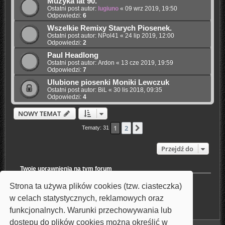
Muzyka lat 90.
Ostatni post autor:
lugiuno
«
09 wrz 2019, 19:50
Odpowiedzi:
6
Wszelkie Remixy Starych Piosenek.
Ostatni post autor:
NPol41
«
24 lip 2019, 12:00
Odpowiedzi:
2
Paul Headlong
Ostatni post autor:
Ardon
«
13 cze 2019, 19:59
Odpowiedzi:
7
Ulubione piosenki Moniki Lewczuk
Ostatni post autor:
BiL
«
30 lis 2018, 09:35
Odpowiedzi:
4
NOWY TEMAT
1
2
Następna
Tematy: 31
Przejdź do
Twoje uprawnienia na tym forum
Nie możesz
tworzyć nowych tematów
Strona ta używa plików cookies (tzw. ciasteczka)
Nie możesz
odpowiadać w tematach
Nie możesz
zmieniać swoich postów
w celach statystycznych, reklamowych oraz
Nie możesz
usuwać swoich postów
funkcjonalnych. Warunki przechowywania lub
Nie możesz
dodawać załączników
dostępu do plików cookies można określić w