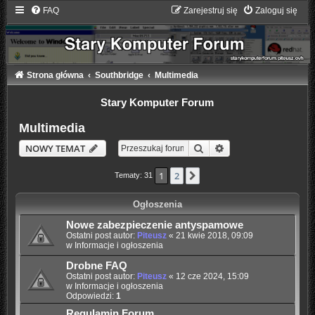
FAQ
Zarejestruj się
Zaloguj się
Strona główna
Southbridge
Multimedia
Stary Komputer Forum
Multimedia
Szukaj
Wyszukiwanie zaaw
NOWY TEMAT
1
2
Następna
Tematy: 31
Ogłoszenia
Nowe zabezpieczenie antyspamowe
Ostatni post autor:
Piteusz
«
21 kwie 2018, 09:09
w
Informacje i ogłoszenia
Drobne FAQ
Ostatni post autor:
Piteusz
«
12 cze 2024, 15:09
w
Informacje i ogłoszenia
Odpowiedzi:
1
Regulamin Forum