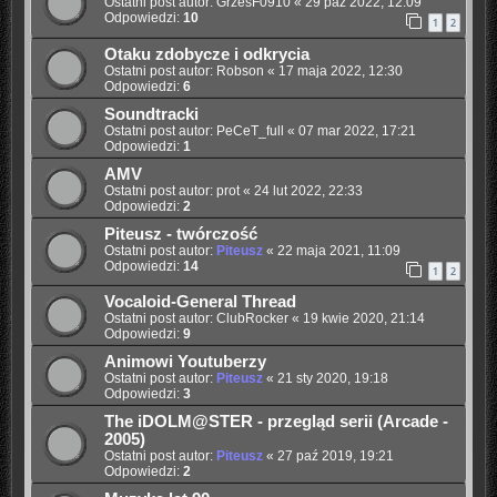
Ostatni post autor:
GrzesF0910
«
29 paź 2022, 12:09
Odpowiedzi:
10
1
2
Otaku zdobycze i odkrycia
Ostatni post autor:
Robson
«
17 maja 2022, 12:30
Odpowiedzi:
6
Soundtracki
Ostatni post autor:
PeCeT_full
«
07 mar 2022, 17:21
Odpowiedzi:
1
AMV
Ostatni post autor:
prot
«
24 lut 2022, 22:33
Odpowiedzi:
2
Piteusz - twórczość
Ostatni post autor:
Piteusz
«
22 maja 2021, 11:09
Odpowiedzi:
14
1
2
Vocaloid-General Thread
Ostatni post autor:
ClubRocker
«
19 kwie 2020, 21:14
Odpowiedzi:
9
Animowi Youtuberzy
Ostatni post autor:
Piteusz
«
21 sty 2020, 19:18
Odpowiedzi:
3
The iDOLM@STER - przegląd serii (Arcade -
2005)
Ostatni post autor:
Piteusz
«
27 paź 2019, 19:21
Odpowiedzi:
2