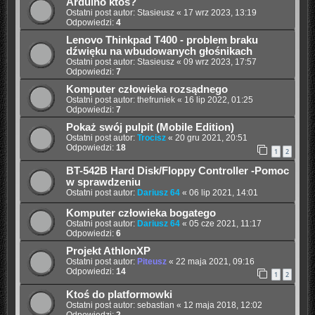
Arduino ktoś?
Ostatni post autor:
Stasieusz
«
17 wrz 2023, 13:19
Odpowiedzi:
4
Lenovo Thinkpad T400 - problem braku
dźwięku na wbudowanych głośnikach
Ostatni post autor:
Stasieusz
«
09 wrz 2023, 17:57
Odpowiedzi:
7
Komputer człowieka rozsądnego
Ostatni post autor:
thefruniek
«
16 lip 2022, 01:25
Odpowiedzi:
7
Pokaż swój pulpit (Mobile Edition)
Ostatni post autor:
Trocisz
«
20 gru 2021, 20:51
Odpowiedzi:
18
1
2
BT-542B Hard Disk/Floppy Controller -Pomoc
w sprawdzeniu
Ostatni post autor:
Dariusz 64
«
06 lip 2021, 14:01
Komputer człowieka bogatego
Ostatni post autor:
Dariusz 64
«
05 cze 2021, 11:17
Odpowiedzi:
6
Projekt AthlonXP
Ostatni post autor:
Piteusz
«
22 maja 2021, 09:16
Odpowiedzi:
14
1
2
Ktoś do platformowki
Ostatni post autor:
sebastian
«
12 maja 2018, 12:02
Odpowiedzi:
2