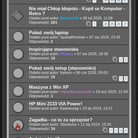
1
24
25
26
27
…
Nie miał Chłop kłopotu - Kupił se Komputer -
Retro ?
Ostatni post autor:
Dariusz 64
«
06 lut 2026, 11:08
Odpowiedzi:
261
1
24
25
26
27
…
Pokaż swój laptop
Ostatni post autor:
SpartaRemixer
«
07 sie 2026, 23:45
Odpowiedzi:
2
Inspirujące stanowiska
Ostatni post autor:
Piteusz
«
07 sie 2026, 18:38
Odpowiedzi:
10
1
2
Pokaż swój setup (stanowisko)
Ostatni post autor:
Keleris
«
06 cze 2026, 09:03
Odpowiedzi:
19
1
2
Maszyna z Win XP
Ostatni post autor:
shesellsseashells
«
19 wrz 2025, 22:49
Odpowiedzi:
3
HP Mini 2133 VIA Power!
Ostatni post autor:
Kawiaczeg
«
23 lip 2024, 14:21
Zagadka - co to za sprzęcior?
Ostatni post autor:
Stasieusz
«
12 sty 2024, 15:26
Odpowiedzi:
34
1
2
3
4