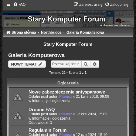
FAQ
Zarejestruj się
Zaloguj się
Strona główna
Northbridge
Galeria Komputerowa
Stary Komputer Forum
Galeria Komputerowa
Szukaj
Wyszukiwanie zaaw
NOWY TEMAT
Tematy: 21 • Strona
1
z
1
Ogłoszenia
Nowe zabezpieczenie antyspamowe
Ostatni post autor:
Piteusz
«
21 kwie 2018, 09:09
w
Informacje i ogłoszenia
Drobne FAQ
Ostatni post autor:
Piteusz
«
12 cze 2024, 15:09
w
Informacje i ogłoszenia
Odpowiedzi:
1
Regulamin Forum
Ostatni post autor:
Piteusz
«
12 cze 2024, 15:10