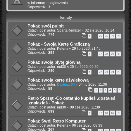
w
Informacje i ogłoszenia
Odpowiedzi:
3
Tematy
Pokaż swój pulpit
Ostatni post autor:
SpartaRemixer
«
02 sie 2026, 16:14
Odpowiedzi:
774
1
75
76
77
78
…
Pokaż - Swoją Kartę Graficzną
Ostatni post autor:
Keleris
«
29 lip 2026, 21:45
Odpowiedzi:
294
1
27
28
29
30
…
Pokaż swoją płytę główną
Ostatni post autor:
md30
«
25 lip 2026, 09:20
Odpowiedzi:
240
1
22
23
24
25
…
Pokaż swoją kartę dźwiękową
Ostatni post autor:
Dariusz 64
«
04 lip 2026, 11:36
Odpowiedzi:
59
1
2
3
4
5
6
Retro Sprzęt -Co ostatnio kupiłeś ,dostałeś
,znalazłeś - Pokaż
Ostatni post autor:
md30
«
09 cze 2026, 11:39
Odpowiedzi:
699
1
67
68
69
70
…
Pokaż Swój Retro Komputer
Ostatni post autor:
Keleris
«
06 cze 2026, 08:39
Odpowiedzi:
267