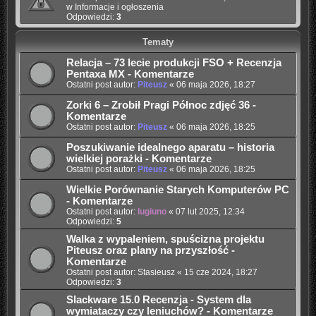
w
Informacje i ogłoszenia
Odpowiedzi:
3
Tematy
Relacja – 73 lecie produkcji FSO + Recenzja
Pentaxa MX - Komentarze
Ostatni post autor:
Piteusz
«
06 maja 2026, 18:27
Zorki 6 – Zrobił Pragi Północ zdjęć 36 -
Komentarze
Ostatni post autor:
Piteusz
«
06 maja 2026, 18:25
Poszukiwanie idealnego aparatu – historia
wielkiej porażki - Komentarze
Ostatni post autor:
Piteusz
«
06 maja 2026, 18:25
Wielkie Porównanie Starych Komputerów PC
- Komentarze
Ostatni post autor:
lugiuno
«
07 lut 2025, 12:34
Odpowiedzi:
5
Walka z wypaleniem, spuścizna projektu
Piteusz oraz plany na przyszłość -
Komentarze
Ostatni post autor:
Stasieusz
«
15 cze 2024, 18:27
Odpowiedzi:
3
Slackware 15.0 Recenzja - System dla
wymiataczy czy leniuchów? - Komentarze