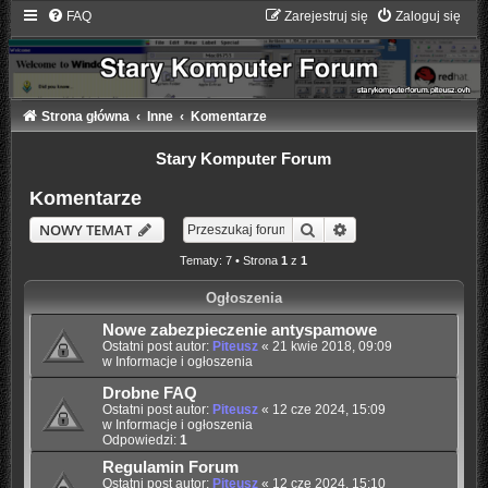
FAQ
Zarejestruj się
Zaloguj się
Strona główna
Inne
Komentarze
Stary Komputer Forum
Komentarze
Szukaj
Wyszukiwanie zaaw
NOWY TEMAT
Tematy: 7 • Strona
1
z
1
Ogłoszenia
Nowe zabezpieczenie antyspamowe
Ostatni post autor:
Piteusz
«
21 kwie 2018, 09:09
w
Informacje i ogłoszenia
Drobne FAQ
Ostatni post autor:
Piteusz
«
12 cze 2024, 15:09
w
Informacje i ogłoszenia
Odpowiedzi:
1
Regulamin Forum
Ostatni post autor:
Piteusz
«
12 cze 2024, 15:10