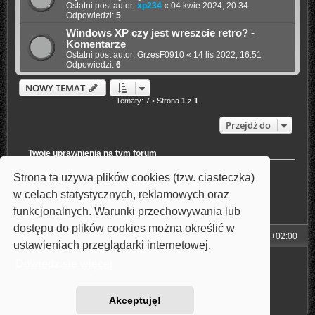
Ostatni post autor:
xp234
«
04 kwie 2024, 20:34
Odpowiedzi:
5
Windows XP czy jest wreszcie retro? -
Komentarze
Ostatni post autor:
GrzesF0910
«
14 lis 2022, 16:51
Odpowiedzi:
6
NOWY TEMAT
Tematy: 7 • Strona
1
z
1
Przejdź do
Twoje uprawnienia na tym forum
Nie możesz
tworzyć nowych tematów
Strona ta używa plików cookies (tzw. ciasteczka)
Możesz
odpowiadać w tematach
Nie możesz
zmieniać swoich postów
w celach statystycznych, reklamowych oraz
Nie możesz
usuwać swoich postów
funkcjonalnych. Warunki przechowywania lub
Nie możesz
dodawać załączników
dostępu do plików cookies można określić w
Strona główna
Strefa czasowa
UTC+02:00
ustawieniach przeglądarki internetowej.
Technologię dostarcza
phpBB
® Forum Software © phpBB Limited
Dowiedz się więcej
Style: Carbon by Joyce&Luna
phpBB-Style-Design
Polski pakiet językowy dostarcza
phpBB.pl
Zasady ochrony danych osobowych
|
Regulamin
Akceptuję!