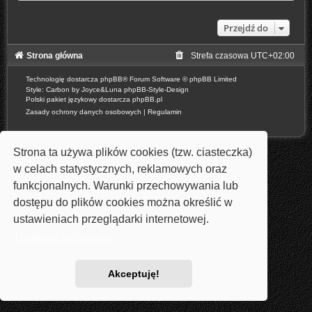
Przejdź do
Strona główna
Strefa czasowa
UTC+02:00
Technologię dostarcza
phpBB
® Forum Software © phpBB Limited
Style: Carbon by Joyce&Luna
phpBB-Style-Design
Polski pakiet językowy dostarcza
phpBB.pl
Zasady ochrony danych osobowych
|
Regulamin
Strona ta używa plików cookies (tzw. ciasteczka)
w celach statystycznych, reklamowych oraz
funkcjonalnych. Warunki przechowywania lub
dostępu do plików cookies można określić w
ustawieniach przeglądarki internetowej.
Dowiedz się więcej
Akceptuję!