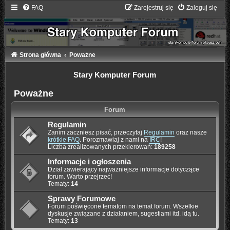
FAQ
Zarejestruj się
Zaloguj się
Strona główna
Poważne
Stary Komputer Forum
Poważne
Forum
Regulamin
Zanim zaczniesz pisać, przeczytaj
Regulamin
oraz nasze
krótkie FAQ
. Porozmawiaj z nami na
IRC
!
Liczba zrealizowanych przekierowań:
189258
Informacje i ogłoszenia
Dział zawierający najważniejsze informacje dotyczące
forum. Warto przejrzeć!
Tematy:
14
Sprawy Forumowe
Forum poświęcone tematom na temat forum. Wszelkie
dyskusje związane z działaniem, sugestiami itd. idą tu.
Tematy:
13