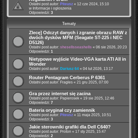
Ostatni post autor:
Piteusz
«
12 cze 2024, 15:10
w
Informacje i ogłoszenia
Odpowiedzi:
3
Tematy
Zlecę] Odczyt danych i zgranie obrazu RAW z
dwóch dysków MFM (Seagate ST-225 i NEC
D5126)
Ostatni post autor:
shesellsseashells
«
06 sie 2026, 20:23
Odpowiedzi:
1
Nietypowe wyjście Video-VGA karta ATI All in
Wonder
Ostatni post autor:
Dariusz 64
«
04 lut 2026, 13:17
Router Pentagram Cerberus P 6361
Ostatni post autor:
Fragles
«
21 gru 2025, 07:00
Gra przez internet się zacina
Ostatni post autor:
Papierosek
«
19 sie 2025, 12:46
Odpowiedzi:
7
Bateria oryginał czy zamiennik
Ostatni post autor:
Piteusz
«
11 maja 2025, 10:51
Odpowiedzi:
3
Jakie sterowniki grafiki dla Dell C640?
Ostatni post autor:
Proton
«
17 sty 2025, 15:47
Odpowiedzi:
2