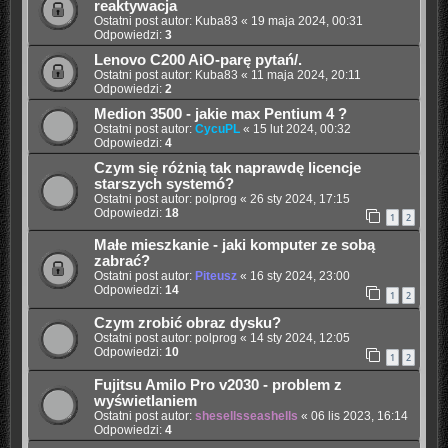
reaktywacja
Ostatni post autor:
Kuba83
«
19 maja 2024, 00:31
Odpowiedzi:
3
Lenovo C200 AiO-parę pytań/.
Ostatni post autor:
Kuba83
«
11 maja 2024, 20:11
Odpowiedzi:
2
Medion 3500 - jakie max Pentium 4 ?
Ostatni post autor:
CycuPL
«
15 lut 2024, 00:32
Odpowiedzi:
4
Czym się różnią tak naprawdę licencje
starszych systemó?
Ostatni post autor:
polprog
«
26 sty 2024, 17:15
Odpowiedzi:
18
1
2
Małe mieszkanie - jaki komputer ze sobą
zabrać?
Ostatni post autor:
Piteusz
«
16 sty 2024, 23:00
Odpowiedzi:
14
1
2
Czym zrobić obraz dysku?
Ostatni post autor:
polprog
«
14 sty 2024, 12:05
Odpowiedzi:
10
1
2
Fujitsu Amilo Pro v2030 - problem z
wyświetlaniem
Ostatni post autor:
shesellsseashells
«
06 lis 2023, 16:14
Odpowiedzi:
4