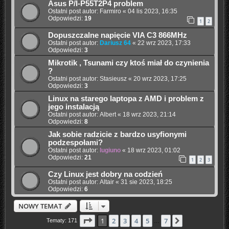
Asus P/I-P55T2P4 problem
Ostatni post autor:
Farmiro
«
04 lis 2023, 16:35
Odpowiedzi:
19
1
2
Dopuszczalne napięcie VIA C3 866MHz
Ostatni post autor:
Dariusz 64
«
22 wrz 2023, 17:33
Odpowiedzi:
3
Mikrotik , Tsunami czy ktoś miał do czynienia
?
Ostatni post autor:
Stasieusz
«
20 wrz 2023, 17:25
Odpowiedzi:
3
Linux na starego laptopa z AMD i problem z
jego instalacją
Ostatni post autor:
Albert
«
18 wrz 2023, 21:14
Odpowiedzi:
8
Jak sobie radzicie z bardzo usyfionymi
podzespołami?
Ostatni post autor:
lugiuno
«
18 wrz 2023, 01:02
Odpowiedzi:
21
1
2
3
Czy Linux jest dobry na codzień
Ostatni post autor:
Altair
«
31 sie 2023, 18:25
Odpowiedzi:
6
NOWY TEMAT
Strona
1
z
7
1
2
3
4
5
7
Następna
Tematy: 171
…