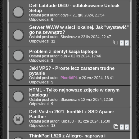
Dell Latitude D610 - odblokowanie Unlock
Setup
Ostatni post autor:
odys
«
21 gru 2024, 21:54
Odpowiedzi:
6
Serwer WWW w sieci lokalnej. Jak "wystawić"
go na zewnątrz?
Ostatni post autor:
Stasieusz
«
23 lis 2024, 22:47
Odpowiedzi:
11
1
2
Problem z identyfikacja laptopa
Ostatni post autor:
bun
«
02 lis 2024, 17:46
Odpowiedzi:
3
Jaki VPS? - Proste lecz zarazem trudne
pytanie
Ostatni post autor:
Piotr86PL
«
20 wrz 2024, 16:41
Odpowiedzi:
5
HTML - Tylko najnowsze zdjęcie w danym
katalogu
Ostatni post autor:
Stasieusz
«
12 wrz 2024, 12:59
Odpowiedzi:
9
Dell Vostro 2521- konflikt z SSD Apacer
Panther
Ostatni post autor:
Kuba83
«
01 cze 2024, 16:30
Odpowiedzi:
18
1
2
ThinkPad L520 z Allegro- naprawa i