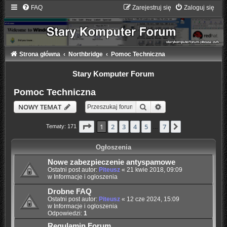
FAQ
Zarejestruj się
Zaloguj się
Strona główna
Northbridge
Pomoc Techniczna
Stary Komputer Forum
Pomoc Techniczna
Szukaj
Wyszukiwanie zaaw
NOWY TEMAT
Strona
1
z
7
1
2
3
4
5
7
Następna
Tematy: 171
…
Ogłoszenia
Nowe zabezpieczenie antyspamowe
Ostatni post autor:
Piteusz
«
21 kwie 2018, 09:09
w
Informacje i ogłoszenia
Drobne FAQ
Ostatni post autor:
Piteusz
«
12 cze 2024, 15:09
w
Informacje i ogłoszenia
Odpowiedzi:
1
Regulamin Forum