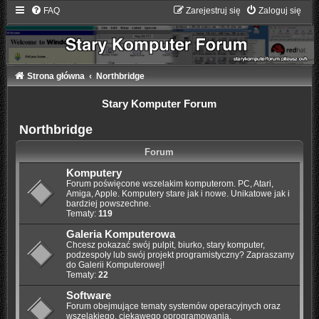
FAQ
Zarejestruj się
Zaloguj się
Strona główna
Northbridge
Stary Komputer Forum
Northbridge
Forum
Komputery
Forum poświęcone wszelakim komputerom. PC, Atari,
Amiga, Apple. Komputery stare jak i nowe. Unikatowe jak i
bardziej powszechne.
Tematy:
119
Galeria Komputerowa
Chcesz pokazać swój pulpit, biurko, stary komputer,
podzespoły lub swój projekt programistyczny? Zapraszamy
do Galerii Komputerowej!
Tematy:
22
Software
Forum obejmujące tematy systemów operacyjnych oraz
wszelakiego, ciekawego oprogramowania.