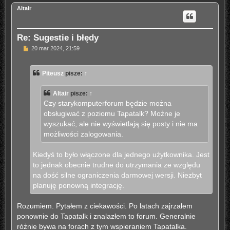
g
Altair
ó
r
ę
Re: Sugestie i błędy
P
20 mar 2024, 21:59
o
s
t
Piteusz
pisze:
↑
Altair
pisze:
↑
Czy starykomputerforum będzie można
obsługiwać z poziomu Tapatalk? Możne je
wyszukać, ale nie wyświetlają się posty i nie ma
możliwości zalogowania.
Kiedyś to było włączone dla jednego użytkownika. Jest
to jednak obecnie trudne do utrzymania ze względu
na dość silne ograniczenia darmowej wersji. Niezbyt
planuję ponowną integrację.
Rozumiem. Pytałem z ciekawości. Po latach zajrzałem
ponownie do Tapatalk i znalazłem to forum. Generalnie
różnie bywa na forach z tym wspieraniem Tapatalka.