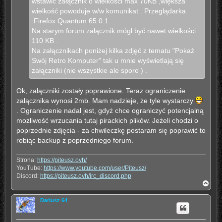
wstawić załącznik o wielkości max 70KB ,większa
wielkość powoduje w/w komunikat . Przeglądarka
:Firefox Quantum 65.0.1 .
Na starym forum załącznik mógł być nawet wielkości
110 KB .
Na załącznikach poniżej kilka zdjęć z tematu "Pokaż
Swój Retro Komputer" tak u mnie wyświetlają się
załączniki (nie wszystkie ale sporo ) .
Ok, załączniki zostały poprawione. Teraz ograniczenie
załącznika wynosi 2mb. Mam nadzieje, że tyle wystarczy
. Ograniczenie nadal jest, gdyż chce ograniczyć potencjalną
możliwość wrzucania tutaj pirackich plików. Jeżeli chodzi o
poprzednie zdjęcia - za chwileczkę postaram się poprawić to
robiąc backup z poprzedniego forum.
Strona:
https://piteusz.ovh/
YouTube:
https://www.youtube.com/user/Piteusz/
Discord:
https://piteusz.ovh/irc_discord.php
N
a
g
Dariusz 64
ó
r
ę