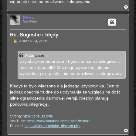
się posty i nie ma możliwości zalogowania.
N
a
g
Piteusz
ó
Site Admin
r
ę
Re: Sugestie i błędy
P
20 mar 2024, 21:08
o
s
t
Altair
pisze:
↑
Czy starykomputerforum będzie można obsługiwać z
poziomu Tapatalk? Możne je wyszukać, ale nie
wyświetlają się posty i nie ma możliwości zalogowania.
Kiedyś to było włączone dla jednego użytkownika. Jest to
jednak obecnie trudne do utrzymania ze względu na dość
silne ograniczenia darmowej wersji. Niezbyt planuję
ponowną integrację.
Strona:
https://piteusz.ovh/
YouTube:
https://www.youtube.com/user/Piteusz/
Discord:
https://piteusz.ovh/irc_discord.php
N
a