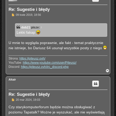
r
ę
Re: Sugestie i błędy
P
09 kwie 2019, 18:56
o
s
t
dub21
pisze:
↑
Lekki fakap
U mnie to wygląda poprawnie, ale fakt - temat praktycznie
nie istnieje, bo Dariusz 64 usunął wszystkie posty z niego
Strona:
https://piteusz.ovh/
YouTube:
https://www.youtube.com/user/Piteusz/
Discord:
https://piteusz.ovh/irc_discord.php
N
a
g
Altair
ó
r
ę
Re: Sugestie i błędy
P
20 mar 2024, 19:03
o
s
Czy starykomputerforum będzie można obsługiwać z
t
poziomu Tapatalk? Możne je wyszukać, ale nie wyświetlają