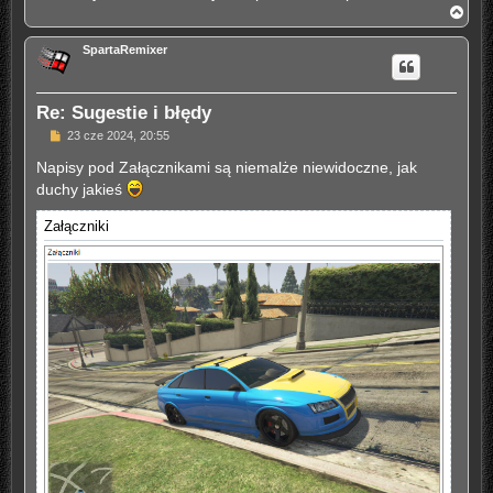
N
a
g
SpartaRemixer
ó
r
ę
Re: Sugestie i błędy
P
23 cze 2024, 20:55
o
s
Napisy pod Załącznikami są niemalże niewidoczne, jak
t
duchy jakieś
Załączniki