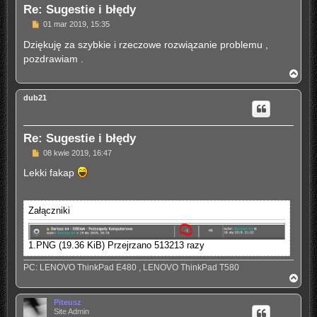
Re: Sugestie i błędy
P
01 mar 2019, 15:35
o
s
Dziękuję za szybkie i rzeczowe rozwiązanie problemu ,
t
pozdrawiam .
N
a
g
dub21
ó
r
ę
Re: Sugestie i błędy
P
08 kwie 2019, 16:47
o
s
Lekki fakap
t
Załączniki
1.PNG (19.36 KiB) Przejrzano 513213 razy
PC: LENOVO ThinkPad E480 , LENOVO ThinkPad T580
N
a
g
Piteusz
ó
Site Admin