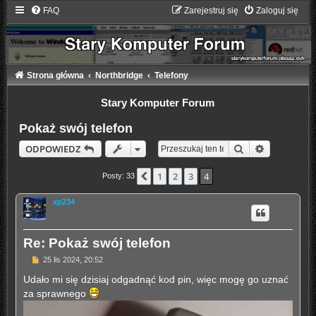
FAQ
Zarejestruj się
Zaloguj się
Strona główna
Northbridge
Telefony
Stary Komputer Forum
Pokaż swój telefon
Szukaj
Wyszukiwa
ODPOWIEDZ
1
2
3
4
Poprzednia
Posty: 33
xp234
Re: Pokaż swój telefon
P
25 lis 2024, 20:52
o
s
Udało mi się dzisiaj odgadnąć kod pin, więc mogę go uznać
t
za sprawnego