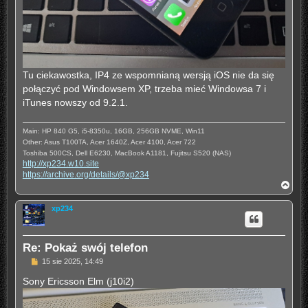
Tu ciekawostka, IP4 ze wspomnianą wersją iOS nie da się
połączyć pod Windowsem XP, trzeba mieć Windowsa 7 i
iTunes nowszy od 9.2.1.
Main: HP 840 G5, i5-8350u, 16GB, 256GB NVME, Win11
Other: Asus T100TA, Acer 1640Z, Acer 4100, Acer 722
Toshiba 500CS, Dell E6230, MacBook A1181, Fujitsu S520 (NAS)
http://xp234.w10.site
https://archive.org/details/@xp234
N
a
g
xp234
ó
r
ę
Re: Pokaż swój telefon
P
15 sie 2025, 14:49
o
s
Sony Ericsson Elm (j10i2)
t