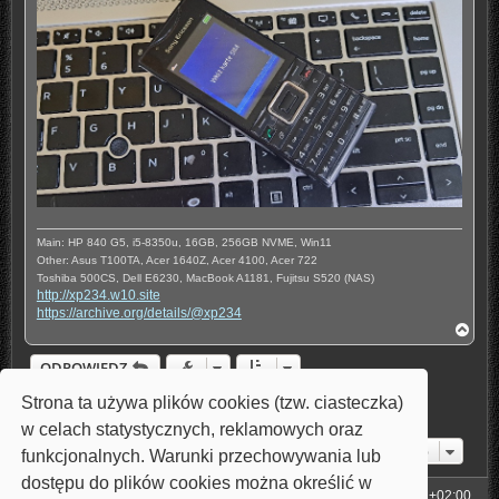
Main: HP 840 G5, i5-8350u, 16GB, 256GB NVME, Win11
Other: Asus T100TA, Acer 1640Z, Acer 4100, Acer 722
Toshiba 500CS, Dell E6230, MacBook A1181, Fujitsu S520 (NAS)
http://xp234.w10.site
https://archive.org/details/@xp234
N
a
g
ODPOWIEDZ
ó
r
Strona ta używa plików cookies (tzw. ciasteczka)
1
2
3
4
Poprzednia
Posty: 33
ę
w celach statystycznych, reklamowych oraz
Przejdź do
funkcjonalnych. Warunki przechowywania lub
dostępu do plików cookies można określić w
Strona główna
Strefa czasowa
UTC+02:00