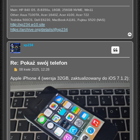
Main: HP 840 G5, i5-8350u, 16GB, 256GB NVME, Win11
Other: Asus T100TA, Acer 1640Z, Acer 4100, Acer 722
Toshiba 500CS, Dell E6230, MacBook A1181, Fujitsu S520 (NAS)
http://xp234.w10.site
https://archive.org/details/@xp234
N
a
g
xp234
ó
r
ę
Re: Pokaż swój telefon
P
08 kwie 2025, 12:28
o
s
Apple iPhone 4 (wersja 32GB, zaktualizowany do iOS 7.1.2):
t