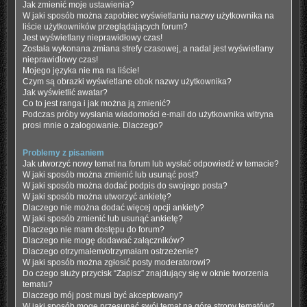
Jak zmienić moje ustawienia?
W jaki sposób można zapobiec wyświetlaniu nazwy użytkownika na
liście użytkowników przeglądających forum?
Jest wyświetlany nieprawidłowy czas!
Została wykonana zmiana strefy czasowej, a nadal jest wyświetlany
nieprawidłowy czas!
Mojego języka nie ma na liście!
Czym są obrazki wyświetlane obok nazwy użytkownika?
Jak wyświetlić awatar?
Co to jest ranga i jak można ją zmienić?
Podczas próby wysłania wiadomości e-mail do użytkownika witryna
prosi mnie o zalogowanie. Dlaczego?
Problemy z pisaniem
Jak utworzyć nowy temat na forum lub wysłać odpowiedź w temacie?
W jaki sposób można zmienić lub usunąć post?
W jaki sposób można dodać podpis do swojego posta?
W jaki sposób można utworzyć ankietę?
Dlaczego nie można dodać więcej opcji ankiety?
W jaki sposób zmienić lub usunąć ankietę?
Dlaczego nie mam dostępu do forum?
Dlaczego nie mogę dodawać załączników?
Dlaczego otrzymałem/otrzymałam ostrzeżenie?
W jaki sposób można zgłosić posty moderatorowi?
Do czego służy przycisk “Zapisz” znajdujący się w oknie tworzenia
tematu?
Dlaczego mój post musi być akceptowany?
W jaki sposób mogę przesunąć swój temat na górę strony tematów?