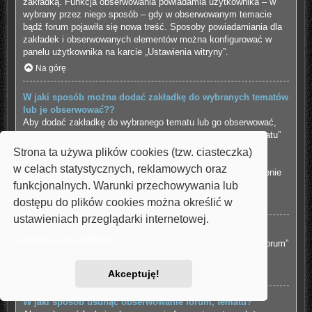
zakładką. Funkcja obserwowania powiadamia użytkownika – w
wybrany przez niego sposób – gdy w obserwowanym temacie
bądź forum pojawiła się nowa treść. Sposoby powiadamiania dla
zakładek i obserwowanych elementów można konfigurować w
panelu użytkownika na karcie „Ustawienia witryny”.
Na górę
W jaki sposób można dodać zakładkę do wybranych tematów
lub je obserwować??
Aby dodać zakładkę do wybranego tematu lub go obserwować,
należy kliknąć odpowiedni odnośnik w menu “Narzędzia tematu”
znajdujące się na górze i na dole wątku.
Strona ta używa plików cookies (tzw. ciasteczka)
Udzielenie odpowiedzi w temacie, gdy jest aktywna funkcja
w celach statystycznych, reklamowych oraz
“Powiadamiaj o opublikowaniu odpowiedzi” spowoduje włączenie
funkcjonalnych. Warunki przechowywania lub
obserwowania tematu.
dostępu do plików cookies można określić w
Na górę
ustawieniach przeglądarki internetowej.
Jak obserwować wybrane forum?
Dowiedz się więcej
Aby obserwować wybrane forum, należy kliknąć „Obserwuj forum”
znajdujący się na dole strony.
Na górę
Akceptuję!
W jaki sposób usunąć obserwowanie forum, tematu?