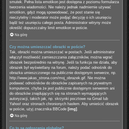
smutek. Pełna lista emotikon jest dostępna z poziomu formularza
tworzenia wiadomości. Nie należy jednak nadmiernie używać
emotikon, gdyż mogą spowodować, że post stanie się
nieczytelny i moderator może podjąć decyzję o ich usunięciu
bądź też usunięciu całego posta. Administrator witryny może
określić dopuszczalny limit emotikon w poście.
Na górę
Czy można umieszczać obrazki w poście?
Tak, obrazki można umieszczać w postach. Jeśli administrator
włączył możliwość zamieszczania załączników, można wgrać
obrazek bezpośrednio na witrynę. Jeśli ta funkcja nie działa, aby
obrazek był wyświetlany na forum, należy podać odnośnik do
obrazka umieszczonego na publicznie dostępnym serwerze, np.
http://www.jakas_strona.com/moj_obrazek.gif. Nie można
podawać odnośników do obrazków zapisanych na prywatnym
komputerze, chyba że jest publicznie dostępnym serwerem ani
do obrazków znajdujących się na stronach wymagających
autoryzacji, takich jak, np. skrzynki pocztowe na Gmail lub
Yahoo! oraz stronach chronionych hasłem. Aby umieścić obrazek
w poście, użyj znacznika BBCode
[img]
.
Na górę
Co to są ogłoszenia globalne?