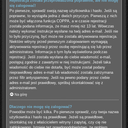
Rejestracja została przeprowadzona poprawnie, ale nie mogę
się zalogować!
Po pierwsze, sprawdź swoją nazwę użytkownika i hasło. Jeśli są
poprawne, to wystąpiła jedna z dwóch przyczyn. Pierwszą z nich
może być włączona funkcja COPPA, a w czasie rejestracji
została podana informacja, że masz mniej niż 13 lat. Wówczas
należy wykonać instrukcje wysłane na twój adres e-mail. Jeśli nie
to było przyczyną, być może nie została aktywowana rejestracja.
Niektóre witryny przed pierwszym zalogowaniem wymagają
aktywowania rejestracji przez osobę rejestrującą się lub przez
administratora. Informacja o tym była wyświetlona podczas
rejestracji. Jeśli została wysłana do ciebie wiadomość e-mail,
postępuj zgodnie z zawartymi w niej instrukcjami. Jeżeli taka
wiadomość do ciebie nie dotarła, być może został podany
nieprawidłowy adres e-mail lub wiadomość została zatrzymana
przez filtr antyspamowy. Jeśli na pewno podany przez ciebie
adres e-mail jest prawidłowy, spróbuj skontaktować się z
administratorem.
Na górę
Dlaczego nie mogę się zalogować?
Powodów może być kilka. Po pierwsze sprawdź, czy twoja nazwa
użytkownika i hasło są prawidłowe. Jeżeli są prawidłowe,
skontaktuj się z właścicielem witryny i zapytaj, czy cię nie
zablokowano. Istnieje też prawdopodobieństwo, że problem