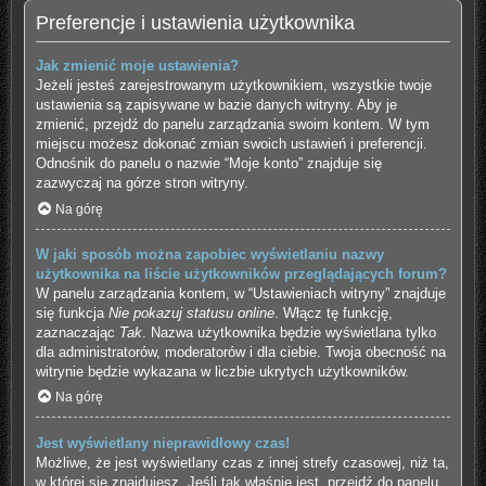
Preferencje i ustawienia użytkownika
Jak zmienić moje ustawienia?
Jeżeli jesteś zarejestrowanym użytkownikiem, wszystkie twoje
ustawienia są zapisywane w bazie danych witryny. Aby je
zmienić, przejdź do panelu zarządzania swoim kontem. W tym
miejscu możesz dokonać zmian swoich ustawień i preferencji.
Odnośnik do panelu o nazwie “Moje konto” znajduje się
zazwyczaj na górze stron witryny.
Na górę
W jaki sposób można zapobiec wyświetlaniu nazwy
użytkownika na liście użytkowników przeglądających forum?
W panelu zarządzania kontem, w “Ustawieniach witryny” znajduje
się funkcja
Nie pokazuj statusu online
. Włącz tę funkcję,
zaznaczając
Tak
. Nazwa użytkownika będzie wyświetlana tylko
dla administratorów, moderatorów i dla ciebie. Twoja obecność na
witrynie będzie wykazana w liczbie ukrytych użytkowników.
Na górę
Jest wyświetlany nieprawidłowy czas!
Możliwe, że jest wyświetlany czas z innej strefy czasowej, niż ta,
w której się znajdujesz. Jeśli tak właśnie jest, przejdź do panelu