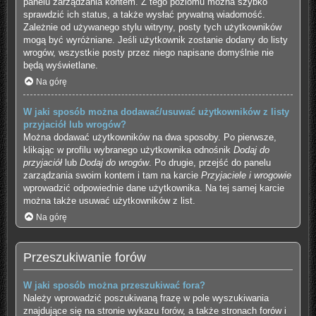
panelu zarządzania kontem. Z tego poziomu można szybko
sprawdzić ich status, a także wysłać prywatną wiadomość.
Zależnie od używanego stylu witryny, posty tych użytkowników
mogą być wyróżniane. Jeśli użytkownik zostanie dodany do listy
wrogów, wszystkie posty przez niego napisane domyślnie nie
będą wyświetlane.
Na górę
W jaki sposób można dodawać/usuwać użytkowników z listy
przyjaciół lub wrogów?
Można dodawać użytkowników na dwa sposoby. Po pierwsze,
klikając w profilu wybranego użytkownika odnośnik
Dodaj do
przyjaciół
lub
Dodaj do wrogów
. Po drugie, przejść do panelu
zarządzania swoim kontem i tam na karcie
Przyjaciele i wrogowie
wprowadzić odpowiednie dane użytkownika. Na tej samej karcie
można także usuwać użytkowników z list.
Na górę
Przeszukiwanie forów
W jaki sposób można przeszukiwać fora?
Należy wprowadzić poszukiwaną frazę w pole wyszukiwania
znajdujące się na stronie wykazu forów, a także stronach forów i