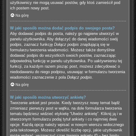
użytkownicy nie mogą usuwać postów, gdy ktoś zamieścił pod
ich postem nowy post.
Na górę
W jaki sposób można dodać podpis do swojego posta?
Aby dodawać podpis do posta, należy go najpierw utworzyć w
panelu użytkownika. Aby dołączyć do danej wiadomości swój
podpis, zaznacz funkcję
Dołącz podpis
znajdującą się w
formularzu tworzenia wiadomości. Możesz także domyślnie
dodawać podpis do wszystkich swoich postów, zaznaczając
odpowiednią funkcję w panelu użytkownika. Po uaktywnieniu tej
funkcji, za każdym razem pisząc post, możesz zdecydować o
niedodawaniu do niego podpisu, usuwając w formularzu tworzenia
wiadomości zaznaczenie z pola
Dołącz podpis
.
Na górę
W jaki sposób można utworzyć ankietę?
Tworzenie ankiet jest proste. Kiedy tworzysz nowy temat bądź
zmieniasz pierwszy post w wątku, na dole formularza tworzenia
tematu będziesz widzieć etykietę “Utwórz ankietę”. Kliknij ją i w
otworzonym formularzu podaj tytuł ankiety i co najmniej dwie
opcje. Każdą opcję należy wpisać w nowym wierszu widocznego
pola tekstowego. Możesz określić liczbę opcji, jakie użytkownik
może wybrać, wyznaczyć czas trwania ankiety (0 – bez limitu