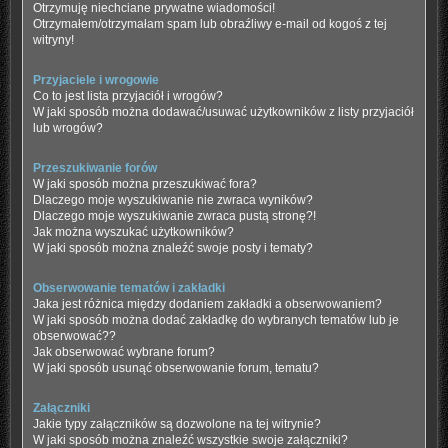
Otrzymuję niechciane prywatne wiadomości!
Otrzymałem/otrzymałam spam lub obraźliwy e-mail od kogoś z tej
witryny!
Przyjaciele i wrogowie
Co to jest lista przyjaciół i wrogów?
W jaki sposób można dodawać/usuwać użytkowników z listy przyjaciół
lub wrogów?
Przeszukiwanie forów
W jaki sposób można przeszukiwać fora?
Dlaczego moje wyszukiwanie nie zwraca wyników?
Dlaczego moje wyszukiwanie zwraca pustą stronę?!
Jak można wyszukać użytkowników?
W jaki sposób można znaleźć swoje posty i tematy?
Obserwowanie tematów i zakładki
Jaka jest różnica między dodaniem zakładki a obserwowaniem?
W jaki sposób można dodać zakładkę do wybranych tematów lub je
obserwować??
Jak obserwować wybrane forum?
W jaki sposób usunąć obserwowanie forum, tematu?
Załączniki
Jakie typy załączników są dozwolone na tej witrynie?
W jaki sposób można znaleźć wszystkie swoje załączniki?