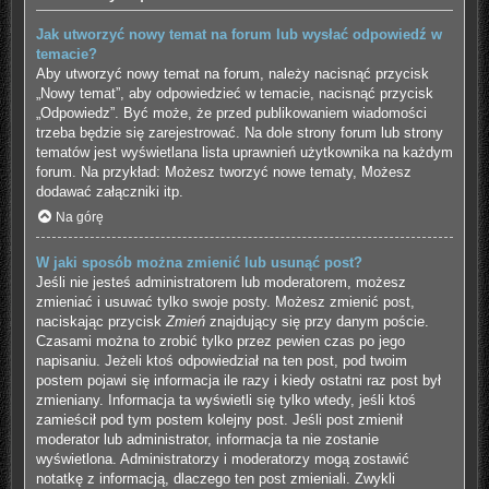
Jak utworzyć nowy temat na forum lub wysłać odpowiedź w
temacie?
Aby utworzyć nowy temat na forum, należy nacisnąć przycisk
„Nowy temat”, aby odpowiedzieć w temacie, nacisnąć przycisk
„Odpowiedz”. Być może, że przed publikowaniem wiadomości
trzeba będzie się zarejestrować. Na dole strony forum lub strony
tematów jest wyświetlana lista uprawnień użytkownika na każdym
forum. Na przykład: Możesz tworzyć nowe tematy, Możesz
dodawać załączniki itp.
Na górę
W jaki sposób można zmienić lub usunąć post?
Jeśli nie jesteś administratorem lub moderatorem, możesz
zmieniać i usuwać tylko swoje posty. Możesz zmienić post,
naciskając przycisk
Zmień
znajdujący się przy danym poście.
Czasami można to zrobić tylko przez pewien czas po jego
napisaniu. Jeżeli ktoś odpowiedział na ten post, pod twoim
postem pojawi się informacja ile razy i kiedy ostatni raz post był
zmieniany. Informacja ta wyświetli się tylko wtedy, jeśli ktoś
zamieścił pod tym postem kolejny post. Jeśli post zmienił
moderator lub administrator, informacja ta nie zostanie
wyświetlona. Administratorzy i moderatorzy mogą zostawić
notatkę z informacją, dlaczego ten post zmieniali. Zwykli