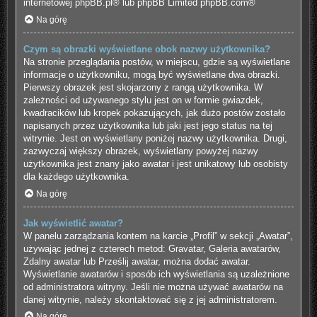
internetowej
phpBB.pl
® lub phpBB Limited
phpBB.com
®
Na górę
Czym są obrazki wyświetlane obok nazwy użytkownika?
Na stronie przeglądania postów, w miejscu, gdzie są wyświetlane
informacje o użytkowniku, mogą być wyświetlane dwa obrazki.
Pierwszy obrazek jest skojarzony z rangą użytkownika. W
zależności od używanego stylu jest on w formie gwiazdek,
kwadracików lub kropek pokazujących, jak dużo postów zostało
napisanych przez użytkownika lub jaki jest jego status na tej
witrynie. Jest on wyświetlany poniżej nazwy użytkownika. Drugi,
zazwyczaj większy obrazek, wyświetlany powyżej nazwy
użytkownika jest znany jako awatar i jest unikatowy lub osobisty
dla każdego użytkownika.
Na górę
Jak wyświetlić awatar?
W panelu zarządzania kontem na karcie „Profil” w sekcji „Awatar”,
używając jednej z czterech metod: Gravatar, Galeria awatarów,
Zdalny awatar lub Prześlij awatar, można dodać awatar.
Wyświetlanie awatarów i sposób ich wyświetlania są uzależnione
od administratora witryny. Jeśli nie można używać awatarów na
danej witrynie, należy skontaktować się z jej administratorem.
Na górę