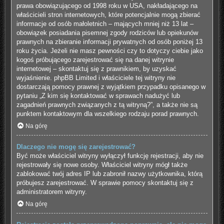
prawa obowiązującego od 1998 roku w USA, nakładającego na
właścicieli stron internetowych, które potencjalnie mogą zbierać
informacje od osób małoletnich – mających mniej niż 13 lat –
obowiązek posiadania pisemnej zgody rodziców lub opiekunów
prawnych na zbieranie informacji prywatnych od osób poniżej 13
roku życia. Jeżeli nie masz pewności czy to dotyczy ciebie jako
kogoś próbującego zarejestrować się na danej witrynie
internetowej – skontaktuj się z prawnikiem, by uzyskać
wyjaśnienie. phpBB Limited i właściciele tej witryny nie
dostarczają pomocy prawnej z wyjątkiem przypadku opisanego w
pytaniu „Z kim się kontaktować w sprawach nadużyć lub
zagadnień prawnych związanych z tą witryną?”, a także nie są
punktem kontaktowym dla wszelkiego rodzaju porad prawnych.
Na górę
Dlaczego nie mogę się zarejestrować?
Być może właściciel witryny wyłączył funkcję rejestracji, aby nie
rejestrowały się nowe osoby. Właściciel witryny mógł także
zablokować twój adres IP lub zabronił nazwy użytkownika, którą
próbujesz zarejestrować. W sprawie pomocy skontaktuj się z
administratorem witryny.
Na górę