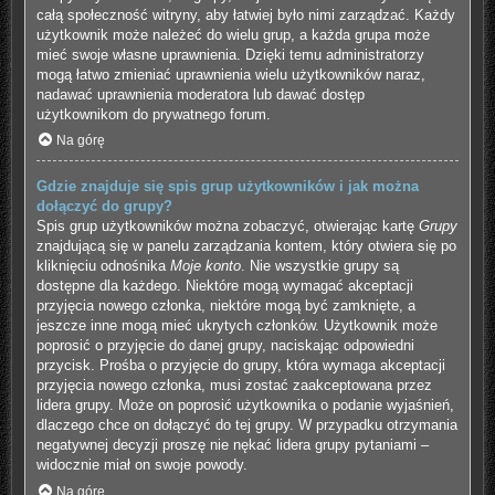
całą społeczność witryny, aby łatwiej było nimi zarządzać. Każdy
użytkownik może należeć do wielu grup, a każda grupa może
mieć swoje własne uprawnienia. Dzięki temu administratorzy
mogą łatwo zmieniać uprawnienia wielu użytkowników naraz,
nadawać uprawnienia moderatora lub dawać dostęp
użytkownikom do prywatnego forum.
Na górę
Gdzie znajduje się spis grup użytkowników i jak można
dołączyć do grupy?
Spis grup użytkowników można zobaczyć, otwierając kartę
Grupy
znajdującą się w panelu zarządzania kontem, który otwiera się po
kliknięciu odnośnika
Moje konto
. Nie wszystkie grupy są
dostępne dla każdego. Niektóre mogą wymagać akceptacji
przyjęcia nowego członka, niektóre mogą być zamknięte, a
jeszcze inne mogą mieć ukrytych członków. Użytkownik może
poprosić o przyjęcie do danej grupy, naciskając odpowiedni
przycisk. Prośba o przyjęcie do grupy, która wymaga akceptacji
przyjęcia nowego członka, musi zostać zaakceptowana przez
lidera grupy. Może on poprosić użytkownika o podanie wyjaśnień,
dlaczego chce on dołączyć do tej grupy. W przypadku otrzymania
negatywnej decyzji proszę nie nękać lidera grupy pytaniami –
widocznie miał on swoje powody.
Na górę