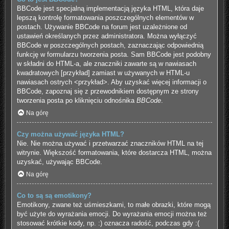
BBCode jest specjalną implementacją języka HTML, która daje
lepszą kontrolę formatowania poszczególnych elementów w
postach. Używanie BBCode na forum jest uzależnione od
ustawień określanych przez administratora. Można wyłączyć
BBCode w poszczególnych postach, zaznaczając odpowiednią
funkcję w formularzu tworzenia posta. Sam BBCode jest podobny
w składni do HTML-a, ale znaczniki zawarte są w nawiasach
kwadratowych [przykład] zamiast w używanych w HTML-u
nawiasach ostrych <przykład>. Aby uzyskać więcej informacji o
BBCode, zapoznaj się z przewodnikiem dostępnym ze strony
tworzenia posta po kliknięciu odnośnika
BBCode
.
Na górę
Czy można używać języka HTML?
Nie. Nie można używać i przetwarzać znaczników HTML na tej
witrynie. Większość formatowania, które dostarcza HTML, można
uzyskać, używając BBCode.
Na górę
Co to są są emotikony?
Emotikony, zwane też uśmieszkami, to małe obrazki, które mogą
być użyte do wyrażania emocji. Do wyrażania emocji można też
stosować krótkie kody, np. :) oznacza radość, podczas gdy :(