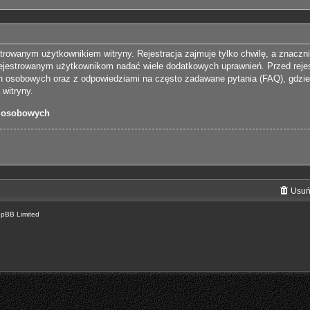
trowanym użytkownikiem witryny. Rejestracja zajmuje tylko chwilę, a znaczn
arejestrowanym użytkownikom nadać wiele dodatkowych uprawnień. Przed reje
 osobowych oraz z odpowiedziami na często zadawane pytania (FAQ), gdzie
witryny.
 osobowych
Usuń
hpBB Limited