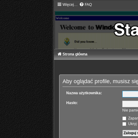
Więcej…
FAQ
Strona główna
Aby oglądać profile, musisz si
Nazwa użytkownika:
Hasło:
Nie pami
Zapam
Ukryj 