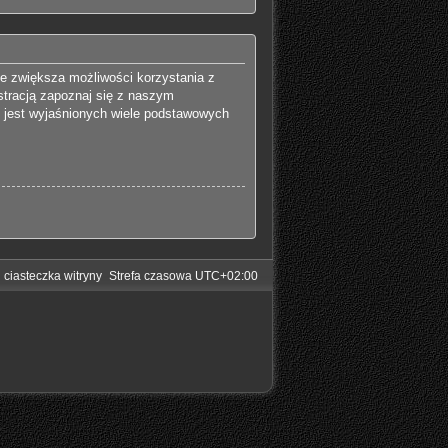
ie zwiększa możliwości korzystania z
stracją zapoznaj się z naszym
 jest wyjaśnionych wiele podstawowych
 ciasteczka witryny
Strefa czasowa
UTC+02:00