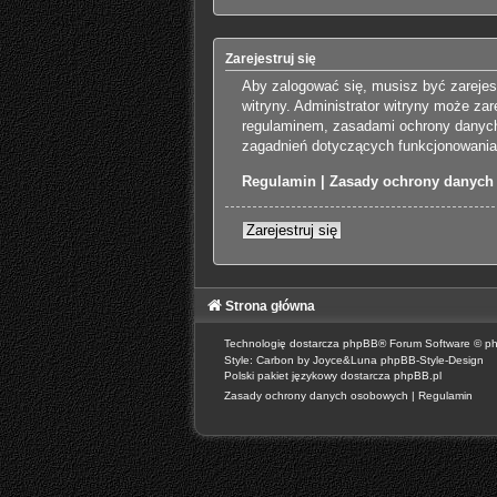
Zarejestruj się
Aby zalogować się, musisz być zarejes
witryny. Administrator witryny może z
regulaminem, zasadami ochrony danych
zagadnień dotyczących funkcjonowania 
Regulamin
|
Zasady ochrony danych
Zarejestruj się
Strona główna
Technologię dostarcza
phpBB
® Forum Software © p
Style: Carbon by Joyce&Luna
phpBB-Style-Design
Polski pakiet językowy dostarcza
phpBB.pl
Zasady ochrony danych osobowych
|
Regulamin