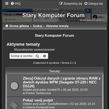
FAQ
Zarejestruj się
Zaloguj się
Strona główna
Szukaj
Aktywne tematy
Stary Komputer Forum
Aktywne tematy
Wyszukiwanie zaawansowane
Szukaj
Wyszukiwanie zaawansowane
Znaleziono 6 wyników • Strona
1
z
1
Tematy
Zlecę] Odczyt danych i zgranie obrazu RAW z
dwóch dysków MFM (Seagate ST-225 i NEC
D5126)
Ostatni post autor:
Kostek79
«
06 sie 2026, 10:30
w
Pomoc Techniczna
Pokaż swój pulpit
Ostatni post autor:
SpartaRemixer
«
02 sie 2026, 16:14
w
Galeria Komputerowa