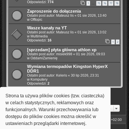
Odpowiedzi:
774
1
75
76
77
78
…
Zaproszenie do dołączenia
Ostatni post autor:
Mateusz lis
«
01 sie 2026, 13:40
w
Offtopic
Wasze kanały na YT
Ostatni post autor:
Mateusz lis
«
01 sie 2026, 13:02
w
Multimedia
Odpowiedzi:
16
1
2
[sprzedam] płyta główna athlon xp
Ostatni post autor:
misiek998
«
01 sie 2026, 09:03
w
Oddam/Zamienię
Wymiana termopadów Kingston HyperX
DDR1
Ostatni post autor:
Keleris
«
30 lip 2026, 23:31
w
Komputery
Odpowiedzi:
2
Strona ta używa plików cookies (tzw. ciasteczka)
Znaleziono 6 wyników • Strona
1
z
1
w celach statystycznych, reklamowych oraz
Przejdź do
funkcjonalnych. Warunki przechowywania lub
dostępu do plików cookies można określić w
Strona główna
Strefa czasowa
UTC+02:00
ustawieniach przeglądarki internetowej.