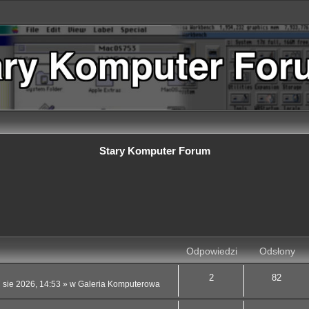
Stary Komputer Forum
 zaawansowane
Odpowiedzi
Odsłony
2
82
 sie 2026, 14:53
» w
Galeria Komputerowa