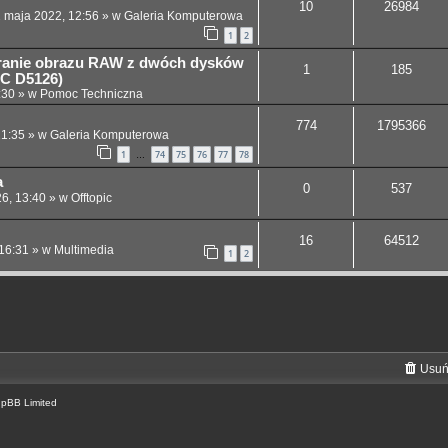
10
26984
 maja 2022, 12:56
» w
Galeria Komputerowa
1
2
granie obrazu RAW z dwóch dysków
1
185
EC D5126)
:30
» w
Pomoc Techniczna
774
1795366
21:35
» w
Galeria Komputerowa
1
74
75
76
77
78
…
a
0
537
26, 13:40
» w
Offtopic
16
64512
 16:31
» w
Multimedia
1
2
Usuń
hpBB Limited