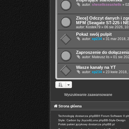
Inspirujące stanowiska
autor:
shesellsseashells
»
02
Zlecę] Odczyt danych i z
MFM (Seagate ST-225 i N
autor:
Kostek79
»
06 sie 2026, 10
Pokaż swój pulpit
autor:
xp234
»
31 mar 2018, 
Zaproszenie do dołączeni
autor:
Mateusz lis
»
01 sie 20
Wasze kanały na YT
autor:
xp234
»
23 kwie 2018,
Wyszukiwanie zaawansowane
Strona główna
Technologię dostarcza
phpBB
® Forum Software © p
Style: Carbon by Joyce&Luna
phpBB-Style-Design
Polski pakiet językowy dostarcza
phpBB.pl