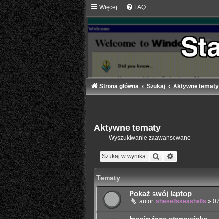
Więcej…
FAQ
Strona główna
Szukaj
Aktywne tematy
Aktywne tematy
Wyszukiwanie zaawansowane
Szukaj
Wyszukiwanie
Tematy
Pokaż swój laptop
autor:
shesellsseashells
»
07