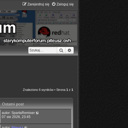
Zarejestruj się
Zaloguj się
Szukaj
Wyszukiwanie zaawansowane
Znaleziono 6 wyników • Strona
1
z
1
Ostatni post
autor:
SpartaRemixer
07 sie 2026, 23:45
autor:
Piteusz