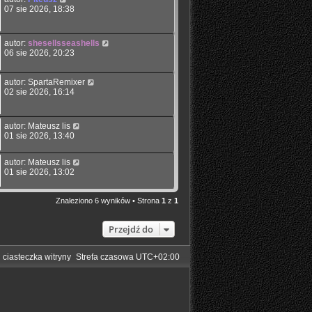
07 sie 2026, 18:38
autor:
shesellsseashells
06 sie 2026, 20:23
autor:
SpartaRemixer
02 sie 2026, 16:14
autor:
Mateusz lis
01 sie 2026, 13:40
autor:
Mateusz lis
01 sie 2026, 13:02
Znaleziono 6 wyników • Strona
1
z
1
Przejdź do
 ciasteczka witryny
Strefa czasowa
UTC+02:00