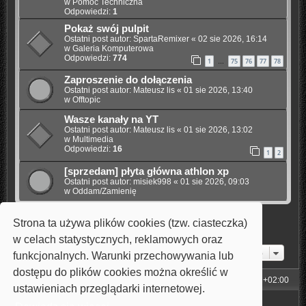
w
Pomoc Techniczna
Odpowiedzi:
1
Pokaż swój pulpit
Ostatni post autor:
SpartaRemixer
«
02 sie 2026, 16:14
w
Galeria Komputerowa
Odpowiedzi:
774
1
75
76
77
78
…
Zaproszenie do dołączenia
Ostatni post autor:
Mateusz lis
«
01 sie 2026, 13:40
w
Offtopic
Wasze kanały na YT
Ostatni post autor:
Mateusz lis
«
01 sie 2026, 13:02
w
Multimedia
Odpowiedzi:
16
1
2
[sprzedam] płyta główna athlon xp
Ostatni post autor:
misiek998
«
01 sie 2026, 09:03
w
Oddam/Zamienię
Strona ta używa plików cookies (tzw. ciasteczka)
Znaleziono 6 wyników • Strona
1
z
1
w celach statystycznych, reklamowych oraz
Przejdź do
funkcjonalnych. Warunki przechowywania lub
dostępu do plików cookies można określić w
Strona główna
Strefa czasowa
UTC+02:00
ustawieniach przeglądarki internetowej.
Technologię dostarcza
phpBB
® Forum Software © phpBB Limited