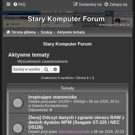
FAQ
Zarejestruj się
Zaloguj się
Strona główna
Szukaj
Aktywne tematy
Stary Komputer Forum
Aktywne tematy
Wyszukiwanie zaawansowane
Szukaj
Wyszukiwanie zaawansowane
Znaleziono 6 wyników • Strona
1
z
1
Tematy
Inspirujące stanowiska
Ostatni post autor:
E5200 + 9500gt
«
06 sie 2026, 20:51
w
Galeria Komputerowa
Odpowiedzi:
9
Zlecę] Odczyt danych i zgranie obrazu RAW z
dwóch dysków MFM (Seagate ST-225 i NEC
D5126)
Ostatni post autor:
shesellsseashells
«
06 sie 2026, 20:23