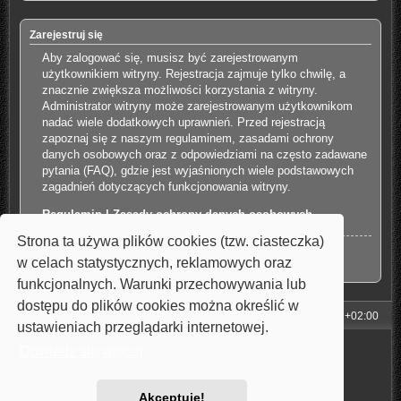
Zarejestruj się
Aby zalogować się, musisz być zarejestrowanym
użytkownikiem witryny. Rejestracja zajmuje tylko chwilę, a
znacznie zwiększa możliwości korzystania z witryny.
Administrator witryny może zarejestrowanym użytkownikom
nadać wiele dodatkowych uprawnień. Przed rejestracją
zapoznaj się z naszym regulaminem, zasadami ochrony
danych osobowych oraz z odpowiedziami na często zadawane
pytania (FAQ), gdzie jest wyjaśnionych wiele podstawowych
zagadnień dotyczących funkcjonowania witryny.
Regulamin
|
Zasady ochrony danych osobowych
Strona ta używa plików cookies (tzw. ciasteczka)
Zarejestruj się
w celach statystycznych, reklamowych oraz
funkcjonalnych. Warunki przechowywania lub
dostępu do plików cookies można określić w
Strona główna
Strefa czasowa
UTC+02:00
ustawieniach przeglądarki internetowej.
Technologię dostarcza
phpBB
® Forum Software © phpBB Limited
Dowiedz się więcej
Style: Carbon by Joyce&Luna
phpBB-Style-Design
Polski pakiet językowy dostarcza
phpBB.pl
Zasady ochrony danych osobowych
|
Regulamin
Akceptuję!