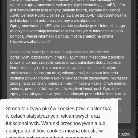
oparciu o oprogramowanie wykorzystujące technologię phpBB, która
jest środowiskiem typu witryny (bulletin board), wydane na licencji
„
GNU General Public License v2
” zwanej też „GPL”. Oprogramowanie
jest dostępne do pobrania ze strony
www.phpbb.com
.
Oprogramowanie phpBB tylko ułatwia dyskusje przez internet, a jego
autorzy nie kontrolują tekstów zamieszczanych w internecie za jego
pomocą. Więcej informacji o phpBB można znaleźć na stronie
https://www.phpbb.com/
.
Akceptujesz zakaz publikowania wypowiedzi o charakterze
obraźliwym, oszczerczym, propagującym treści niezgodne z polskim
prawem lub naruszającym cudze prawa autorskie i dobra osobiste.
Naruszenie tego zakazu może skutkować dla ciebie całkowitym
zablokowaniem dostępu do tej witryny, a twój dostawca internetu
zostanie powiadomiony o twoim niewłaściwym zachowaniu. Wyrażasz
zgodę na to, że „Stary Komputer Forum” może w każdej chwili usunąć,
zmienić, przenieść lub zamknąć każdy twój temat, post. Wyrażasz
zgodę na zapisywanie wszystkich podanych przez ciebie informacji w
naszej bazie danych. Informacje te nie będą przekazywane nikomu
bez twojej zgody, ale ani „Stary Komputer Forum”, ani phpBB nie
Strona ta używa plików cookies (tzw. ciasteczka)
ponosi odpowiedzialności za włamania do witryny, podczas których
może dojść do kradzieży danych.
w celach statystycznych, reklamowych oraz
funkcjonalnych. Warunki przechowywania lub
dostępu do plików cookies można określić w
Strona główna
Strefa czasowa
UTC+02:00