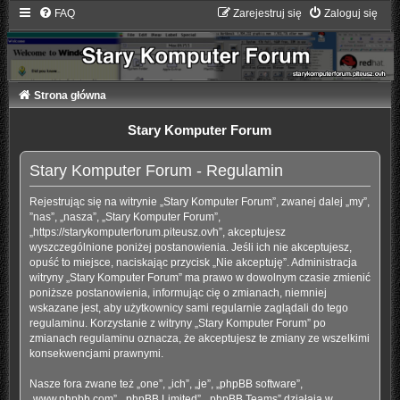
FAQ
Zarejestruj się
Zaloguj się
Strona główna
Stary Komputer Forum
Stary Komputer Forum - Regulamin
Rejestrując się na witrynie „Stary Komputer Forum”, zwanej dalej „my”,
”nas”, „nasza”, „Stary Komputer Forum”,
„https://starykomputerforum.piteusz.ovh”, akceptujesz
wyszczególnione poniżej postanowienia. Jeśli ich nie akceptujesz,
opuść to miejsce, naciskając przycisk „Nie akceptuję”. Administracja
witryny „Stary Komputer Forum” ma prawo w dowolnym czasie zmienić
poniższe postanowienia, informując cię o zmianach, niemniej
wskazane jest, aby użytkownicy sami regularnie zaglądali do tego
regulaminu. Korzystanie z witryny „Stary Komputer Forum” po
zmianach regulaminu oznacza, że akceptujesz te zmiany ze wszelkimi
konsekwencjami prawnymi.
Nasze fora zwane też „one”, „ich”, „je”, „phpBB software”,
„www.phpbb.com”, „phpBB Limited”, „phpBB Teams” działają w