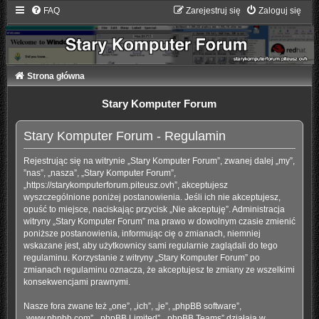
FAQ
Zarejestruj się
Zaloguj się
Strona główna
Stary Komputer Forum
Stary Komputer Forum - Regulamin
Rejestrując się na witrynie „Stary Komputer Forum”, zwanej dalej „my”,
”nas”, „nasza”, „Stary Komputer Forum”,
„https://starykomputerforum.piteusz.ovh”, akceptujesz
wyszczególnione poniżej postanowienia. Jeśli ich nie akceptujesz,
opuść to miejsce, naciskając przycisk „Nie akceptuję”. Administracja
witryny „Stary Komputer Forum” ma prawo w dowolnym czasie zmienić
poniższe postanowienia, informując cię o zmianach, niemniej
wskazane jest, aby użytkownicy sami regularnie zaglądali do tego
regulaminu. Korzystanie z witryny „Stary Komputer Forum” po
zmianach regulaminu oznacza, że akceptujesz te zmiany ze wszelkimi
konsekwencjami prawnymi.
Nasze fora zwane też „one”, „ich”, „je”, „phpBB software”,
„www.phpbb.com”, „phpBB Limited”, „phpBB Teams” działają w