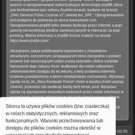
oparciu o oprogramowanie wykorzystujące technologię phpBB, która
jest środowiskiem typu witryny (bulletin board), wydane na licencji
„
GNU General Public License v2
” zwanej też „GPL”. Oprogramowanie
jest dostępne do pobrania ze strony
www.phpbb.com
.
Oprogramowanie phpBB tylko ułatwia dyskusje przez internet, a jego
autorzy nie kontrolują tekstów zamieszczanych w internecie za jego
pomocą. Więcej informacji o phpBB można znaleźć na stronie
https://www.phpbb.com/
.
Akceptujesz zakaz publikowania wypowiedzi o charakterze
obraźliwym, oszczerczym, propagującym treści niezgodne z polskim
prawem lub naruszającym cudze prawa autorskie i dobra osobiste.
Naruszenie tego zakazu może skutkować dla ciebie całkowitym
zablokowaniem dostępu do tej witryny, a twój dostawca internetu
zostanie powiadomiony o twoim niewłaściwym zachowaniu. Wyrażasz
zgodę na to, że „Stary Komputer Forum” może w każdej chwili usunąć,
zmienić, przenieść lub zamknąć każdy twój temat, post. Wyrażasz
zgodę na zapisywanie wszystkich podanych przez ciebie informacji w
naszej bazie danych. Informacje te nie będą przekazywane nikomu
bez twojej zgody, ale ani „Stary Komputer Forum”, ani phpBB nie
Strona ta używa plików cookies (tzw. ciasteczka)
ponosi odpowiedzialności za włamania do witryny, podczas których
może dojść do kradzieży danych.
w celach statystycznych, reklamowych oraz
funkcjonalnych. Warunki przechowywania lub
dostępu do plików cookies można określić w
Strona główna
Strefa czasowa
UTC+02:00