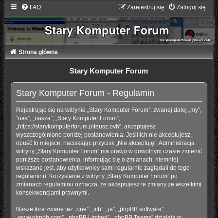
FAQ
Zarejestruj się
Zaloguj się
Strona główna
Stary Komputer Forum
Stary Komputer Forum - Regulamin
Rejestrując się na witrynie „Stary Komputer Forum”, zwanej dalej „my”,
”nas”, „nasza”, „Stary Komputer Forum”,
„https://starykomputerforum.piteusz.ovh”, akceptujesz
wyszczególnione poniżej postanowienia. Jeśli ich nie akceptujesz,
opuść to miejsce, naciskając przycisk „Nie akceptuję”. Administracja
witryny „Stary Komputer Forum” ma prawo w dowolnym czasie zmienić
poniższe postanowienia, informując cię o zmianach, niemniej
wskazane jest, aby użytkownicy sami regularnie zaglądali do tego
regulaminu. Korzystanie z witryny „Stary Komputer Forum” po
zmianach regulaminu oznacza, że akceptujesz te zmiany ze wszelkimi
konsekwencjami prawnymi.
Nasze fora zwane też „one”, „ich”, „je”, „phpBB software”,
„www.phpbb.com”, „phpBB Limited”, „phpBB Teams” działają w