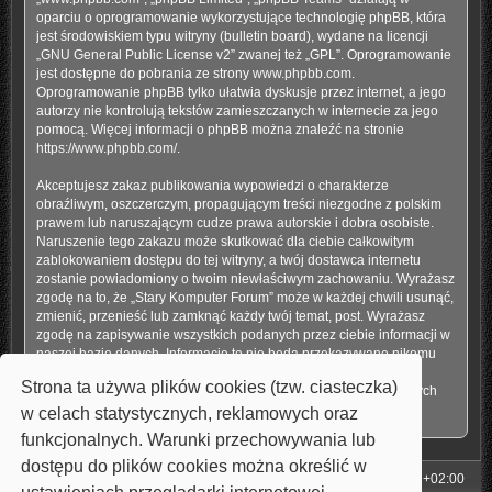
oparciu o oprogramowanie wykorzystujące technologię phpBB, która
jest środowiskiem typu witryny (bulletin board), wydane na licencji
„
GNU General Public License v2
” zwanej też „GPL”. Oprogramowanie
jest dostępne do pobrania ze strony
www.phpbb.com
.
Oprogramowanie phpBB tylko ułatwia dyskusje przez internet, a jego
autorzy nie kontrolują tekstów zamieszczanych w internecie za jego
pomocą. Więcej informacji o phpBB można znaleźć na stronie
https://www.phpbb.com/
.
Akceptujesz zakaz publikowania wypowiedzi o charakterze
obraźliwym, oszczerczym, propagującym treści niezgodne z polskim
prawem lub naruszającym cudze prawa autorskie i dobra osobiste.
Naruszenie tego zakazu może skutkować dla ciebie całkowitym
zablokowaniem dostępu do tej witryny, a twój dostawca internetu
zostanie powiadomiony o twoim niewłaściwym zachowaniu. Wyrażasz
zgodę na to, że „Stary Komputer Forum” może w każdej chwili usunąć,
zmienić, przenieść lub zamknąć każdy twój temat, post. Wyrażasz
zgodę na zapisywanie wszystkich podanych przez ciebie informacji w
naszej bazie danych. Informacje te nie będą przekazywane nikomu
bez twojej zgody, ale ani „Stary Komputer Forum”, ani phpBB nie
Strona ta używa plików cookies (tzw. ciasteczka)
ponosi odpowiedzialności za włamania do witryny, podczas których
może dojść do kradzieży danych.
w celach statystycznych, reklamowych oraz
funkcjonalnych. Warunki przechowywania lub
dostępu do plików cookies można określić w
Strona główna
Strefa czasowa
UTC+02:00