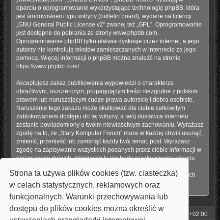
oparciu o oprogramowanie wykorzystujące technologię phpBB, która
jest środowiskiem typu witryny (bulletin board), wydane na licencji
„
GNU General Public License v2
” zwanej też „GPL”. Oprogramowanie
jest dostępne do pobrania ze strony
www.phpbb.com
.
Oprogramowanie phpBB tylko ułatwia dyskusje przez internet, a jego
autorzy nie kontrolują tekstów zamieszczanych w internecie za jego
pomocą. Więcej informacji o phpBB można znaleźć na stronie
https://www.phpbb.com/
.
Akceptujesz zakaz publikowania wypowiedzi o charakterze
obraźliwym, oszczerczym, propagującym treści niezgodne z polskim
prawem lub naruszającym cudze prawa autorskie i dobra osobiste.
Naruszenie tego zakazu może skutkować dla ciebie całkowitym
zablokowaniem dostępu do tej witryny, a twój dostawca internetu
zostanie powiadomiony o twoim niewłaściwym zachowaniu. Wyrażasz
zgodę na to, że „Stary Komputer Forum” może w każdej chwili usunąć,
zmienić, przenieść lub zamknąć każdy twój temat, post. Wyrażasz
zgodę na zapisywanie wszystkich podanych przez ciebie informacji w
naszej bazie danych. Informacje te nie będą przekazywane nikomu
bez twojej zgody, ale ani „Stary Komputer Forum”, ani phpBB nie
Strona ta używa plików cookies (tzw. ciasteczka)
ponosi odpowiedzialności za włamania do witryny, podczas których
może dojść do kradzieży danych.
w celach statystycznych, reklamowych oraz
funkcjonalnych. Warunki przechowywania lub
dostępu do plików cookies można określić w
Strona główna
Strefa czasowa
UTC+02:00