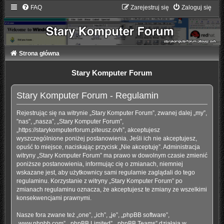
FAQ
Zarejestruj się
Zaloguj się
Strona główna
Stary Komputer Forum
Stary Komputer Forum - Regulamin
Rejestrując się na witrynie „Stary Komputer Forum”, zwanej dalej „my”,
”nas”, „nasza”, „Stary Komputer Forum”,
„https://starykomputerforum.piteusz.ovh”, akceptujesz
wyszczególnione poniżej postanowienia. Jeśli ich nie akceptujesz,
opuść to miejsce, naciskając przycisk „Nie akceptuję”. Administracja
witryny „Stary Komputer Forum” ma prawo w dowolnym czasie zmienić
poniższe postanowienia, informując cię o zmianach, niemniej
wskazane jest, aby użytkownicy sami regularnie zaglądali do tego
regulaminu. Korzystanie z witryny „Stary Komputer Forum” po
zmianach regulaminu oznacza, że akceptujesz te zmiany ze wszelkimi
konsekwencjami prawnymi.
Nasze fora zwane też „one”, „ich”, „je”, „phpBB software”,
„www.phpbb.com”, „phpBB Limited”, „phpBB Teams” działają w