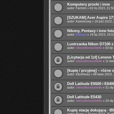
Komputery procki i inne
autor:
Farmiro
»
02 lis 2023, 21:5
[SZUKAM] Acer Aspire 17
autor:
Kawiaczeg
»
18 paź 2023, 
Nikony, Pentaxy i inne fo
autor:
Piteusz
»
19 lip 2023, 19:5
Lustrzanka Nikon D7100 z
autor:
shesellsseashells
»
03 lip
[Licytacja od 1zł] Lenovo
autor:
shesellsseashells
»
11 kw
[kupię / przyjmę] – różne
autor:
KtosNowy
»
08 kwie 2023, 
Dell Latitude E6500 i E640
autor:
shesellsseashells
»
31 sty
Dell Latitude E5430
autor:
shesellsseashells
»
24 sty
Kupię stację dokującą - I
autor:
Baero
»
10 mar 2023, 20:4