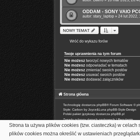
ODDAM - SONY VAIO PC
autor:
stary_laptop
»
24 lut 2022,
NOWY TEMAT
Wróć do wykazu forów
Twoje uprawnienia na tym forum
Nie możesz
tworzyć nowych tematów
Nie możesz
odpowiadać w tematach
Nie możesz
zmieniać swoich postów
Nie możesz
usuwać swoich postów
Nie możesz
dodawać załączników
Strona główna
Technologię dostarcza
phpBB
® Forum Software © p
Style: Carbon by Joyce&Luna
phpBB-Style-Design
Polski pakiet językowy dostarcza
phpBB.pl
Zasady ochrony danych osobowych
|
Regulamin
Strona ta używa plików cookies (tzw. ciasteczka) w celac
plików cookies można określić w ustawieniach przeglądarki