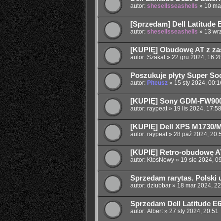
autor:
shesellsseashells
»
10 ma
[Sprzedam] Dell Latitude 
autor:
shesellsseashells
»
13 wr
[KUPIĘ] Obudowę AT z za
autor:
Szakal
»
22 gru 2024, 16:2
Poszukuje płyty Super So
autor:
Piteusz
»
15 sty 2024, 00:1
[KUPIĘ] Sony GDM-FW90
autor:
raypeat
»
19 lis 2024, 17:5
[KUPIĘ] Dell XPS M1730/
autor:
raypeat
»
28 paź 2024, 20:
[KUPIĘ] Retro-obudowę 
autor:
KtosNowy
»
19 sie 2024, 0
Sprzedam rarytas. Polski u
autor:
dziubbar
»
18 mar 2024, 22
Sprzedam Dell Latitude E
autor:
Albert
»
27 sty 2024, 20:51