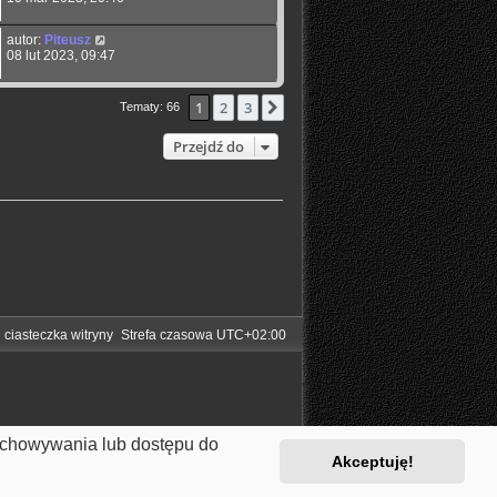
autor:
Piteusz
08 lut 2023, 09:47
1
2
3
Następna
Tematy: 66
Przejdź do
 ciasteczka witryny
Strefa czasowa
UTC+02:00
zechowywania lub dostępu do
Akceptuję!