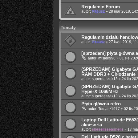
Regulamin Forum
autor:
Piteusz
»
28 mar 2018, 14:
Tematy
Regulamin działu handlo
autor:
Piteusz
»
27 kwie 2019, 11
[sprzedam] płyta główna a
autor:
misiek998
»
01 sie 202
(SPRZEDAM) Gigabyte GA
RAM DDR3 + Chłodzenie
autor:
superdaszek13
»
24 lip 20
(SPRZEDAM) Gigabyte GA
HyperX 1066MHz
autor:
superdaszek13
»
24 lip 20
Płyta główna retro
autor:
Tomasz1977
»
02 lis 2
Laptop Dell Latitude E65
akcesoria
autor:
shesellsseashells
»
17 ma
Dell Latitude D520 z bater