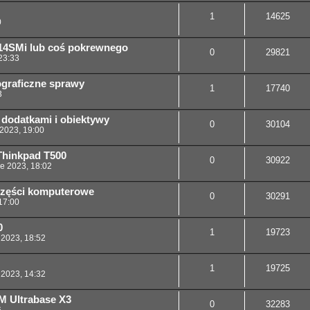
1
14625
0
14SMi lub coś pokrewnego
0
29821
23:33
tograficzne sprawy
1
17740
3
 dodatkami i obiektywy
0
30104
 2023, 19:00
 Thinkpad T500
0
30922
ie 2023, 18:02
 części komputerowe
0
30291
17:00
0
1
19723
 2023, 18:52
1
19725
 2023, 14:32
BM Ultrabase X3
0
32283
6