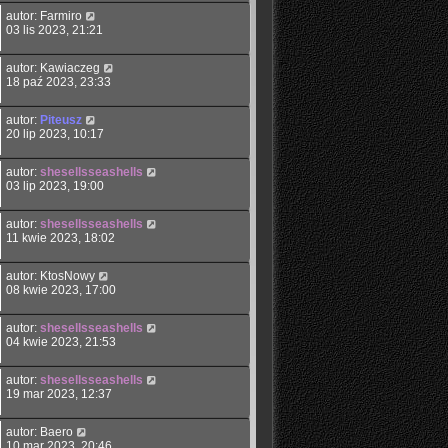
autor:
Farmiro
03 lis 2023, 21:21
autor:
Kawiaczeg
18 paź 2023, 23:33
autor:
Piteusz
20 lip 2023, 10:17
autor:
shesellsseashells
03 lip 2023, 19:00
autor:
shesellsseashells
11 kwie 2023, 18:02
autor:
KtosNowy
08 kwie 2023, 17:00
autor:
shesellsseashells
04 kwie 2023, 21:53
autor:
shesellsseashells
19 mar 2023, 12:37
autor:
Baero
10 mar 2023, 20:46