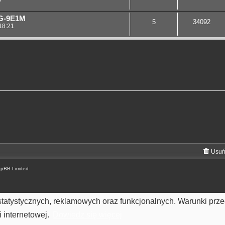
G-9E1M
5
34092
 18:21
Usuń
hpBB Limited
h statystycznych, reklamowych oraz funkcjonalnych. Warunki pr
 internetowej.
Dowiedz się więcej