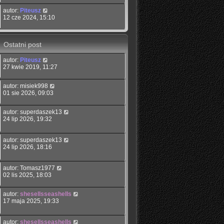
autor:
Piteusz
12 cze 2024, 15:10
Ostatni post
autor:
Piteusz
27 kwie 2019, 11:27
autor:
misiek998
01 sie 2026, 09:03
autor:
superdaszek13
24 lip 2026, 19:32
autor:
superdaszek13
24 lip 2026, 18:16
autor:
Tomasz1977
02 lis 2025, 18:03
autor:
shesellsseashells
17 maja 2025, 19:33
autor:
shesellsseashells