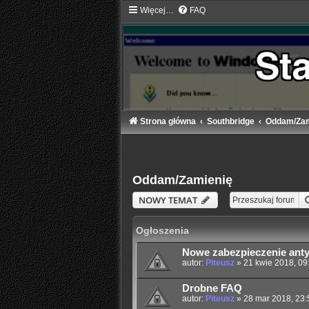
Więcej…
FAQ
Strona główna
Southbridge
Oddam/Zam
Oddam/Zamienię
NOWY TEMAT
Ogłoszenia
Nowe zabezpieczenie an
autor:
Piteusz
»
21 kwie 2018, 09
Drobne FAQ
autor:
Piteusz
»
28 mar 2018, 23: