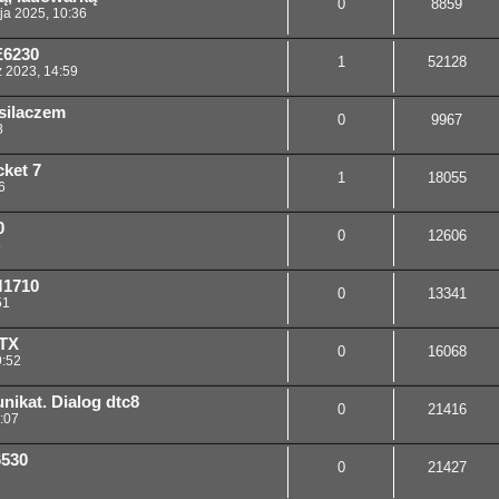
0
8859
ja 2025, 10:36
E6230
1
52128
z 2023, 14:59
silaczem
0
9967
8
cket 7
1
18055
6
0
0
12606
8
M1710
0
13341
51
ATX
0
16068
9:52
nikat. Dialog dtc8
0
21416
:07
6530
0
21427