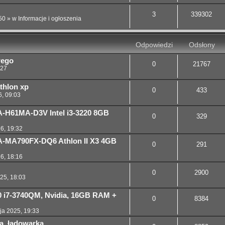
3
339302
50
» w
Informacje i ogłoszenia
Odpowiedzi
Odsłony
wego
0
21767
:27
thlon xp
0
433
6, 09:03
-H61MA-D3V Intel i3-3220 8GB
0
329
26, 19:32
-MA790FX-DQ6 Athlon II X3 4GB
0
291
26, 18:16
0
2900
025, 18:03
30 i7-3740QM, Nvidia, 16GB RAM +
0
8384
ja 2025, 19:33
ią, ładowarką