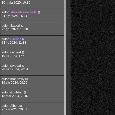
10 maja 2025, 10:36
autor:
shesellsseashells
04 sty 2025, 16:44
autor:
Szakal
22 gru 2024, 16:28
autor:
Piteusz
24 lis 2024, 11:38
autor:
raypeat
19 lis 2024, 17:58
autor:
raypeat
28 paź 2024, 20:51
autor:
KtosNowy
19 sie 2024, 09:52
autor:
dziubbar
18 mar 2024, 22:07
autor:
Albert
27 sty 2024, 20:51