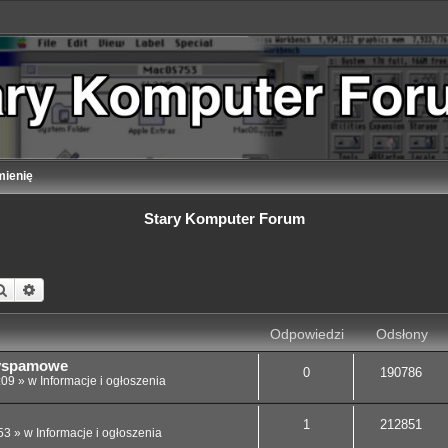
ienię
Stary Komputer Forum
Szukaj
Wyszukiwanie zaawansowane
Odpowiedzi
Odsłony
tyspamowe
0
190786
:09
» w
Informacje i ogłoszenia
1
212851
53
» w
Informacje i ogłoszenia