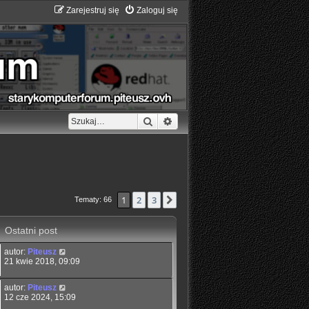
Zarejestruj się
Zaloguj się
Szukaj
Wyszukiwanie zaawansowane
1
2
3
Następna
Tematy: 66
Ostatni post
autor:
Piteusz
21 kwie 2018, 09:09
autor:
Piteusz
12 cze 2024, 15:09