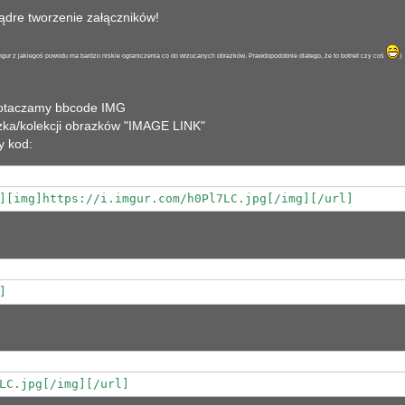
dre tworzenie załączników!
mgur z jakiegoś powodu ma bardzo niskie ograniczenia co do wrzucanych obrazków. Prawdopodobnie dlatego, że to botnet czy coś
)
 otaczamy bbcode IMG
zka/kolekcji obrazków "IMAGE LINK"
y kod:
][img]https://i.imgur.com/h0Pl7LC.jpg[/img][/url]
]
LC.jpg[/img][/url]