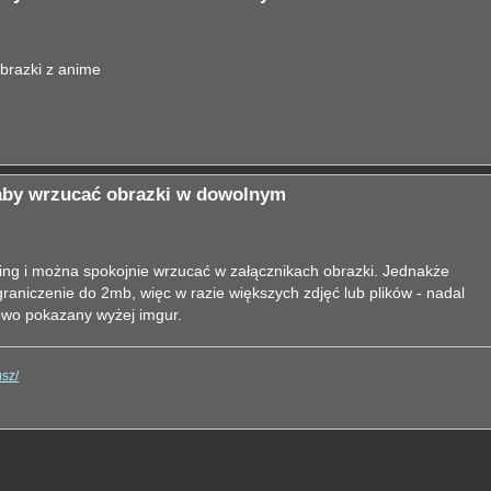
obrazki z anime
 aby wrzucać obrazki w dowolnym
ng i można spokojnie wrzucać w załącznikach obrazki. Jednakże
aniczenie do 2mb, więc w razie większych zdjęć lub plików - nadal
dowo pokazany wyżej imgur.
usz/