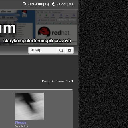
Zarejestruj się
Zaloguj się
Szukaj
Wyszukiwanie zaawansowane
Posty: 4 • Strona
1
z
1
Piteusz
Site Admin