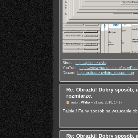
Strona:
https://piteusz.ovh/
YouTube:
https://www.youtube.com/user/Pite
Discord:
https://piteusz.ovh/irc_discord.php
Re: Obrazki! Dobry sposób,
rozmiarze.
P
autor:
PFilip
»
21 paź 2018, 14:17
o
s
Fajnie ! Fajny sposób na wrzucanie o
t
Re: Obrazki! Dobry sposób,