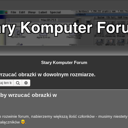
Stary Komputer Forum
wrzucać obrazki w dowolnym rozmiarze.
Szukaj
Wyszukiwanie zaawansowane
aby wrzucać obrazki w
 rozwinie forum, nabierzemy większą ilość członków - musimy niestety
 załączników
.