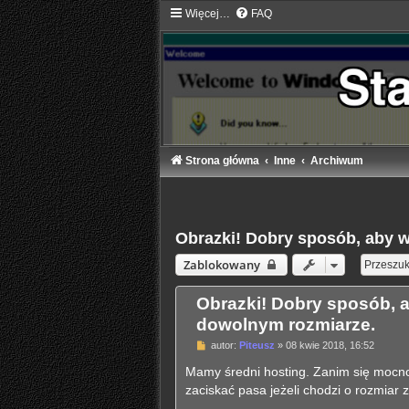
Więcej…
FAQ
Strona główna
Inne
Archiwum
Obrazki! Dobry sposób, aby 
Zablokowany
Obrazki! Dobry sposób, 
dowolnym rozmiarze.
P
autor:
Piteusz
»
08 kwie 2018, 16:52
o
s
Mamy średni hosting. Zanim się mocno
t
zaciskać pasa jeżeli chodzi o rozmiar