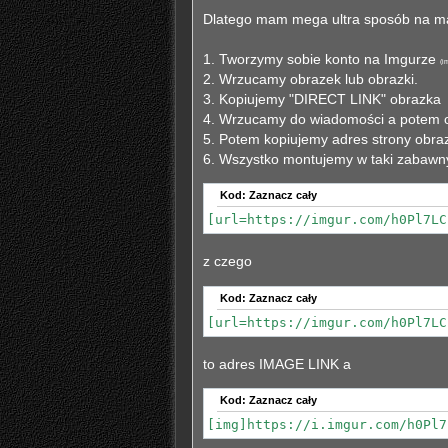
Dlatego mam mega ultra sposób na mą
1. Tworzymy sobie konto na Imgurze
(i
2. Wrzucamy obrazek lub obrazki.
3. Kopiujemy "DIRECT LINK" obrazka
4. Wrzucamy do wiadomości a potem
5. Potem kopiujemy adres strony obra
6. Wszystko montujemy w taki zabawn
Kod:
Zaznacz cały
[url=https://imgur.com/h0Pl7LC
z czego
Kod:
Zaznacz cały
[url=https://imgur.com/h0Pl7LC
to adres IMAGE LINK a
Kod:
Zaznacz cały
[img]https://i.imgur.com/h0Pl7